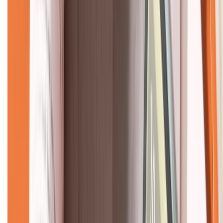
CHỨNG NHẬN
Về chúng tôi
Giới thiệu về XTMobile
Liên hệ hợp tác
Hệ thống cửa hàng bán lẻ
Về trang chủ
Hỗ trợ khách hàng