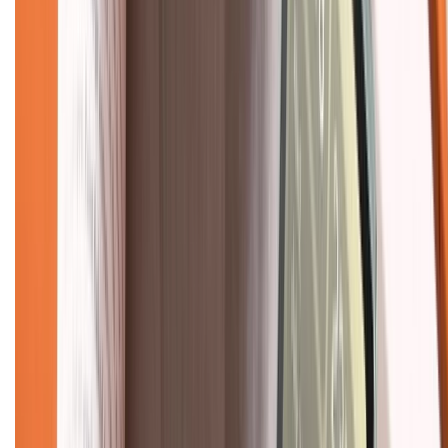
Chính sách bảo mật thông tin
Chính sách kiểm hàng
TỔNG ĐÀI HỖ TRỢ
Tư vấn mua hàng (miễn phí):
1800.6229
(08h30 - 21h30)
Khiếu nại - Góp ý:
088.99999.33
(09h00 - 18h00)
Trung tâm bảo hành:
028.710.89898
(08h30 - 21h00)
KẾT NỐI VỚI CHÚNG TÔI