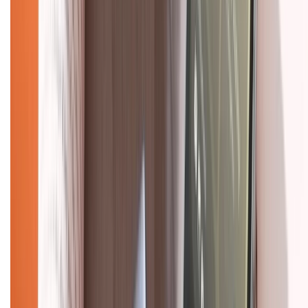
Hướng dẫn mua hàng trả góp
Dịch vụ bán hàng B2B
Chính sách
Bảo hành mở rộng
Chính sách dùng sản phẩm 7 ngày miễn phí
Chính sách đổi trả
Chính sách bảo hành
Chính sách bảo mật thông tin
Chính sách kiểm hàng
HỖ TRỢ THANH TOÁN