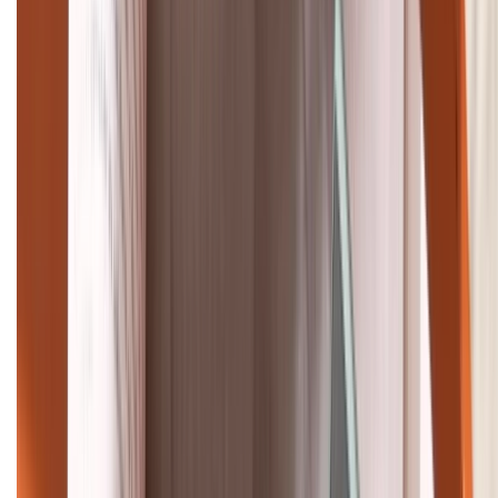
1800.6229
Khiếu nại - Góp ý:
088.99999.33
Bán hàng doanh nghiệp B2B:
088.99999.22
HỖ TRỢ THANH TOÁN