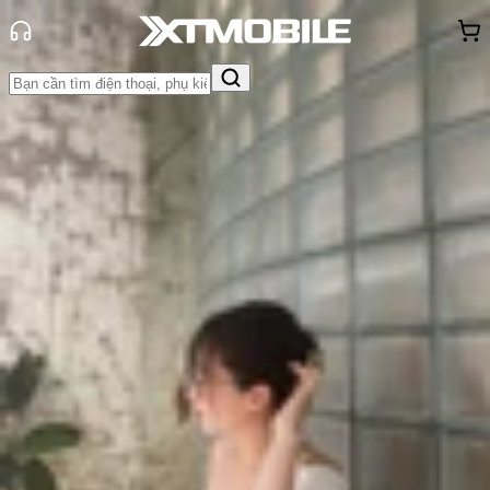
Trang chủ
Tin tức
So Sánh
Tin Mới
Đánh Giá - Trên Tay
So Sánh
Tư vấn
Khuyến
mãi
Thủ thuật
Hỏi đáp
App - Game
Thông báo
Khách
hàng - Sự kiện
So sánh Samsung Galaxy S25 và
S24: Có đáng để nâng cấp?
Triệu Vy
Ngày đăng:
24/09/2024
Cập nhật:
24/09/2024