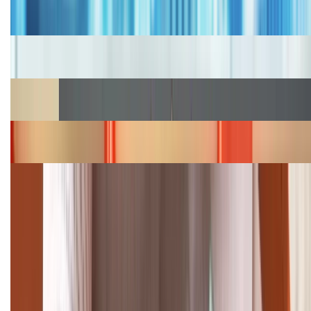
Bảng giá iPhone cũ mới nhất trong tháng 8 năm
2026, giá siêu hấp dẫn
Cập nhật bảng giá iPhone năm 2026: Giá tốt, ưu đãi
hấp dẫn
Cập nhật bảng giá Galaxy S23 (Plus, Ultra) cũ, mới
năm 2026
Bảng giá iPhone 15 cập nhật mới nhất tháng
08/2026
Cập nhật bảng giá điện thoại Samsung tháng 8:
Giảm đến 15.49 triệu
TỔNG ĐÀI HỖ TRỢ
(08H30 - 21H30)
Tư vấn mua hàng (miễn phí):