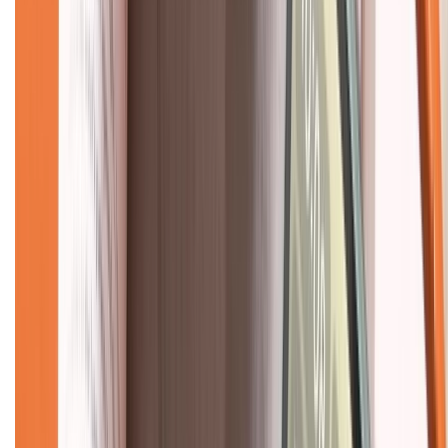
Mua hàng trả góp
Mua hàng online
Dịch vụ bảo hành mở rộng
Hình thức thanh toán
Tra cứu bảo hành
Tra cứu điểm XTMember
Hướng dẫn mua hàng trả góp
Dịch vụ bán hàng B2B
Chính sách
Bảo hành mở rộng
Chính sách dùng sản phẩm 7 ngày miễn phí
Chính sách đổi trả
Chính sách bảo hành