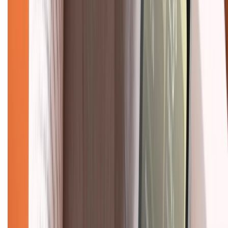
Về chúng tôi
Giới thiệu về XTMobile
Liên hệ hợp tác
Hệ thống cửa hàng bán lẻ
Về trang chủ
Hỗ trợ khách hàng
Mua hàng trả góp
Mua hàng online
Dịch vụ bảo hành mở rộng
Hình thức thanh toán
Tra cứu bảo hành
Tra cứu điểm XTMember