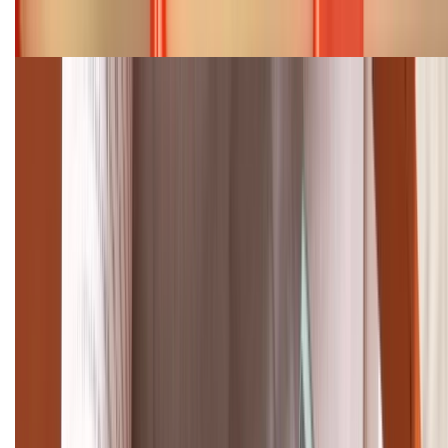
Bảng giá iPhone 15 cập nhật mới nhất tháng
08/2026
Cập nhật bảng giá điện thoại Samsung tháng 8:
Giảm đến 15.49 triệu
TỔNG ĐÀI HỖ TRỢ
(08H30 - 21H30)
Tư vấn mua hàng (miễn phí):
1800.6229
Khiếu nại - Góp ý:
088.99999.33
Bán hàng doanh nghiệp B2B:
088.99999.22