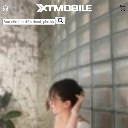
Trang chủ
Tin tức
Thủ thuật
Tin Mới
Đánh Giá - Trên Tay
So Sánh
Tư vấn
Khuyến
mãi
Thủ thuật
Hỏi đáp
App - Game
Thông báo
Khách
hàng - Sự kiện
Hướng dẫn cách tạo Memoji trên
iPhone và iPad chi tiết nhất!
Triệu Vy
Ngày đăng:
04/06/2026
Cập nhật:
04/06/2026