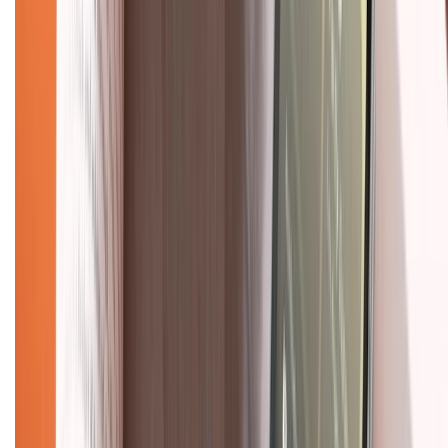
Về trang chủ
Hỗ trợ khách hàng
Mua hàng trả góp
Mua hàng online
Dịch vụ bảo hành mở rộng
Hình thức thanh toán
Tra cứu bảo hành
Tra cứu điểm XTMember
Hướng dẫn mua hàng trả góp
Dịch vụ bán hàng B2B
Chính sách
Bảo hành mở rộng
Chính sách dùng sản phẩm 7 ngày miễn phí