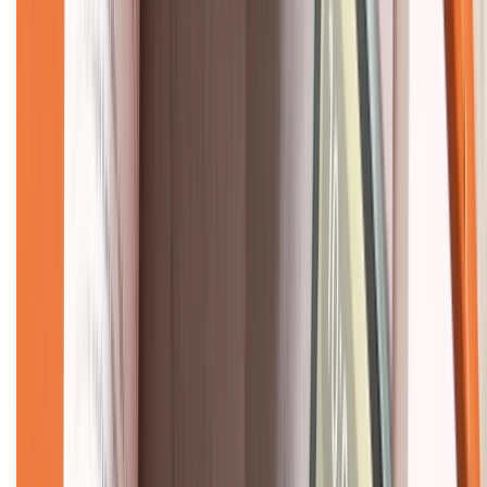
Về chúng tôi
Giới thiệu về XTMobile
Liên hệ hợp tác
Hệ thống cửa hàng bán lẻ
Về trang chủ
Hỗ trợ khách hàng
Mua hàng trả góp
Mua hàng online
Dịch vụ bảo hành mở rộng
Hình thức thanh toán
Tra cứu bảo hành