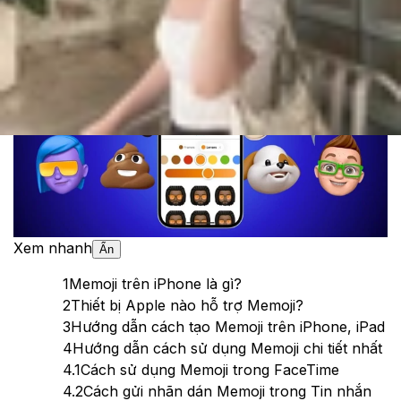
Theo dõi XTMobile trên
Xem nhanh
Ẩn
1
Memoji trên iPhone là gì?
2
Thiết bị Apple nào hỗ trợ Memoji?
3
Hướng dẫn cách tạo Memoji trên iPhone, iPad
4
Hướng dẫn cách sử dụng Memoji chi tiết nhất
4.1
Cách sử dụng Memoji trong FaceTime
4.2
Cách gửi nhãn dán Memoji trong Tin nhắn