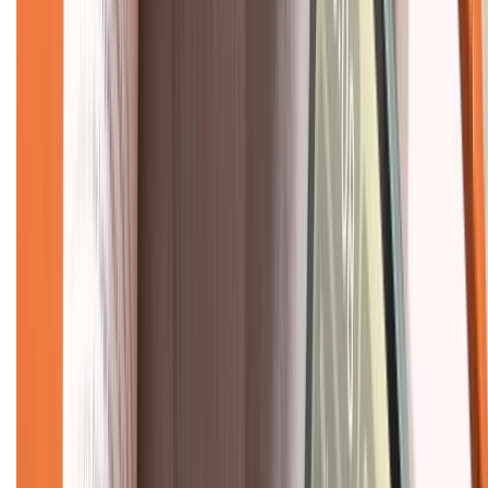
Tra cứu điểm XTMember
Hướng dẫn mua hàng trả góp
Dịch vụ bán hàng B2B
Chính sách
Bảo hành mở rộng
Chính sách dùng sản phẩm 7 ngày miễn phí
Chính sách đổi trả
Chính sách bảo hành
Chính sách bảo mật thông tin
Chính sách kiểm hàng
TỔNG ĐÀI HỖ TRỢ
Tư vấn mua hàng (miễn phí):