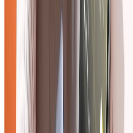
Chính sách đổi trả
Chính sách bảo hành
Chính sách bảo mật thông tin
Chính sách kiểm hàng
HỖ TRỢ THANH TOÁN