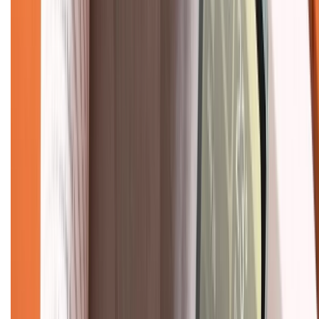
1800.6229
(08h30 - 21h30)
Khiếu nại - Góp ý:
088.99999.33
(09h00 - 18h00)
Trung tâm bảo hành:
028.710.89898
(08h30 - 21h00)
KẾT NỐI VỚI CHÚNG TÔI
Về chúng tôi
Giới thiệu về XTMobile
Liên hệ hợp tác
Hệ thống cửa hàng bán lẻ