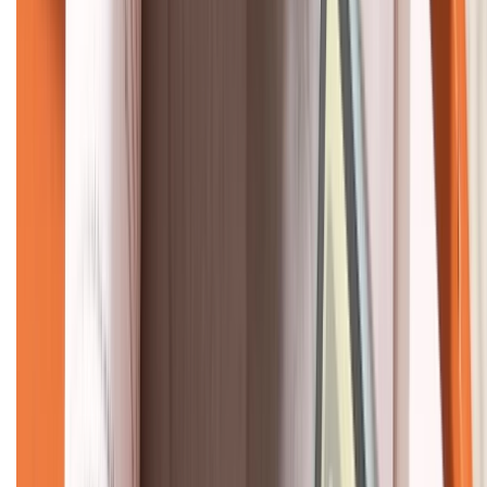
KẾT NỐI VỚI CHÚNG TÔI
CHỨNG NHẬN