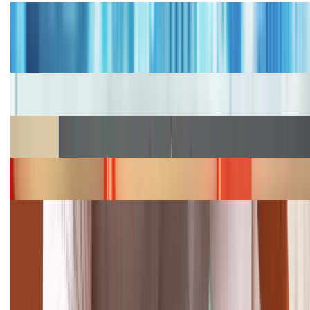
Tư vấn
Bảng giá iPhone cũ mới nhất trong tháng 8 năm
2026, giá siêu hấp dẫn
Cập nhật bảng giá iPhone năm 2026: Giá tốt, ưu đãi
hấp dẫn
Cập nhật bảng giá Galaxy S23 (Plus, Ultra) cũ, mới
năm 2026
Bảng giá iPhone 15 cập nhật mới nhất tháng
08/2026
Cập nhật bảng giá điện thoại Samsung tháng 8:
Giảm đến 15.49 triệu
TỔNG ĐÀI HỖ TRỢ
(08H30 - 21H30)