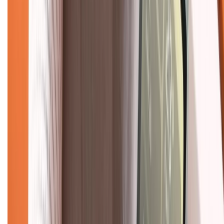
Chính sách đổi trả
Chính sách bảo hành
Chính sách bảo mật thông tin
Chính sách kiểm hàng
TỔNG ĐÀI HỖ TRỢ
Tư vấn mua hàng (miễn phí):
1800.6229
(08h30 - 21h30)
Khiếu nại - Góp ý:
088.99999.33
(09h00 - 18h00)
Trung tâm bảo hành:
028.710.89898
(08h30 - 21h00)