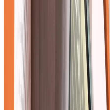
Hỗ trợ khách hàng
Mua hàng trả góp
Mua hàng online
Dịch vụ bảo hành mở rộng
Hình thức thanh toán
Tra cứu bảo hành
Tra cứu điểm XTMember
Hướng dẫn mua hàng trả góp
Dịch vụ bán hàng B2B
Chính sách
Bảo hành mở rộng
Chính sách dùng sản phẩm 7 ngày miễn phí