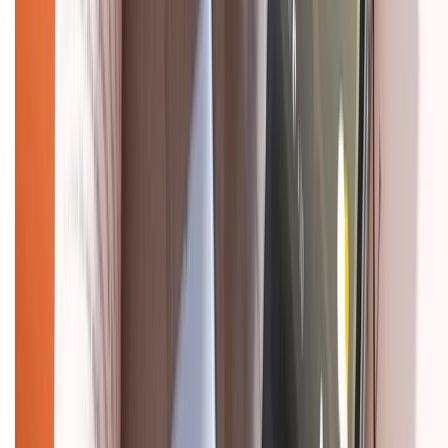
Tra cứu bảo hành
Tra cứu điểm XTMember
Hướng dẫn mua hàng trả góp
Dịch vụ bán hàng B2B
Chính sách
Bảo hành mở rộng
Chính sách dùng sản phẩm 7 ngày miễn phí
Chính sách đổi trả
Chính sách bảo hành
Chính sách bảo mật thông tin
Chính sách kiểm hàng
HỖ TRỢ THANH TOÁN