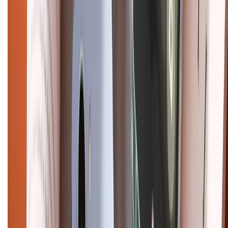
Điện thoại iPhone
iPhone 17 Pro Max
iPhone 17
Pro
iPhone 17
iPhone 16
iPhone 16 Pro Max
iPhone 15
Pro Max
iPhone 15
Điện thoại Samsung
Samsung S26
Ultra
Samsung S26
Samsung S25
iPhone cũ
iPhone 17
cũ
iPhone 16 cũ
iPhone 16 Pro Max cũ
Copyright @2012 HỘ KINH DOANH CỬA HÀNG ĐIỆN THOẠI DI ĐỘNG
XTMOBILE. Số GPKD: 41A8052143 – Cấp ngày 11/05/2023. Địa chỉ: 50
Trần Quang Khải, Phường Tân Định, Quận 1, TP.HCM. Điện thoại:
1800.6229 (Miễn Phí)
Email: xtmobile.sg@gmail.com. Chịu trách nhiệm nội dung: Lê Xuân
Hoà