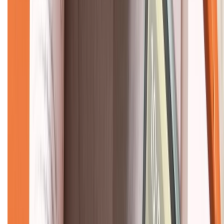
CHỨNG NHẬN
Về chúng tôi
Giới thiệu về XTMobile
Liên hệ hợp tác
Hệ thống cửa hàng bán lẻ
Về trang chủ