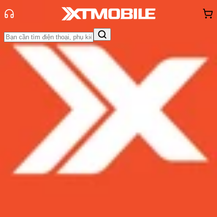
Trang chủ
Tin tức
Thủ thuật
Tin Mới
Đánh Giá - Trên Tay
So Sánh
Tư vấn
Khuyến
mãi
Thủ thuật
Hỏi đáp
App - Game
Thông báo
Khách
hàng - Sự kiện
Cách sử dụng chia sẻ năng lượng
không dây trên điện thoại Samsung
Galaxy
Admin
Ngày đăng:
12/02/2024