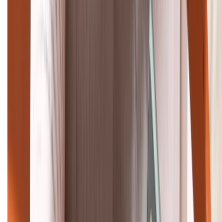
Tư vấn mua hàng (miễn phí):
1800.6229
Khiếu nại - Góp ý:
088.99999.33
Bán hàng doanh nghiệp B2B:
088.99999.22
HỖ TRỢ THANH TOÁN