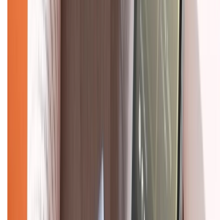
KẾT NỐI VỚI CHÚNG TÔI
Về chúng tôi
Giới thiệu về XTMobile
Liên hệ hợp tác
Hệ thống cửa hàng bán lẻ
Về trang chủ
Hỗ trợ khách hàng
Mua hàng trả góp
Mua hàng online
Dịch vụ bảo hành mở rộng
Hình thức thanh toán