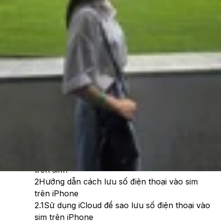
Theo dõi XTMobile trên
Xem nhanh
Ẩn
1
Vì sao danh bạ iPhone không lưu trực tiếp từ
trên sim?
2
Hướng dẫn cách lưu số điện thoại vào sim
trên iPhone
2.1
Sử dụng iCloud để sao lưu số điện thoại vào
sim trên iPhone