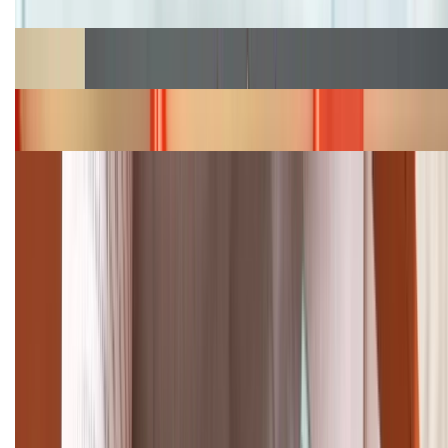
Cập nhật bảng giá Galaxy S23 (Plus, Ultra) cũ, mới
năm 2026
Bảng giá iPhone 15 cập nhật mới nhất tháng
08/2026
Cập nhật bảng giá điện thoại Samsung tháng 8:
Giảm đến 15.49 triệu
TỔNG ĐÀI HỖ TRỢ
(08H30 - 21H30)
Tư vấn mua hàng (miễn phí):
1800.6229
Khiếu nại - Góp ý:
088.99999.33