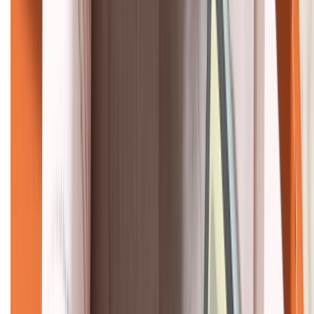
KẾT NỐI VỚI CHÚNG TÔI
CHỨNG NHẬN