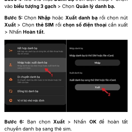
vào
biểu tượng 3 gạch
> Chọn
Quản lý danh bạ.
Bước 5:
Chọn
Nhập
hoặc
Xuất danh bạ
rồi chọn nút
Xuất
> Chọn
thẻ SIM
rồi
chọn số điện thoại
cần xuất
> Nhấn
Hoàn tất
.
Bước 6:
Bạn chọn
Xuất
> Nhấn
OK
để hoàn tất
chuyển danh bạ sang thẻ sim.