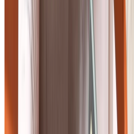
Bán hàng doanh nghiệp B2B:
088.99999.22
HỖ TRỢ THANH TOÁN