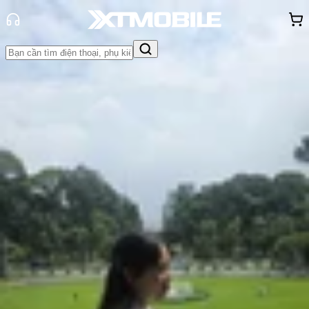
Trang chủ
Tin tức
Thủ thuật
Tin Mới
Đánh Giá - Trên Tay
So Sánh
Tư vấn
Khuyến
mãi
Thủ thuật
Hỏi đáp
App - Game
Thông báo
Khách
hàng - Sự kiện
Cách lưu số điện thoại vào sim trên
iPhone đơn giản, chi tiết nhất
Hồng Huệ
Ngày đăng:
22/08/2025
Cập nhật:
22/08/2025