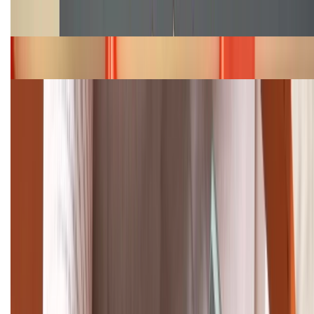
Cập nhật bảng giá Galaxy S23 (Plus, Ultra) cũ, mới
năm 2026
Bảng giá iPhone 15 cập nhật mới nhất tháng
08/2026
Cập nhật bảng giá điện thoại Samsung tháng 8:
Giảm đến 15.49 triệu
TỔNG ĐÀI HỖ TRỢ
(08H30 - 21H30)
Tư vấn mua hàng (miễn phí):
1800.6229
Khiếu nại - Góp ý:
088.99999.33
Bán hàng doanh nghiệp B2B: