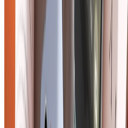
Bảo hành mở rộng
Chính sách dùng sản phẩm 7 ngày miễn phí
Chính sách đổi trả
Chính sách bảo hành
Chính sách bảo mật thông tin
Chính sách kiểm hàng
HỖ TRỢ THANH TOÁN