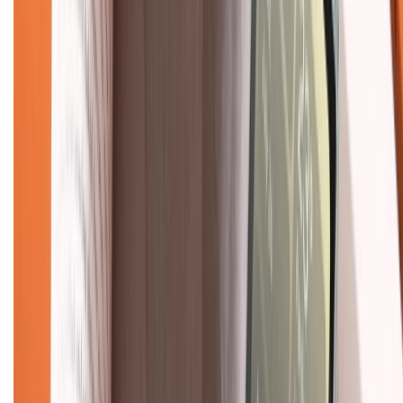
Tra cứu bảo hành
Tra cứu điểm XTMember
Hướng dẫn mua hàng trả góp
Dịch vụ bán hàng B2B
Chính sách
Bảo hành mở rộng
Chính sách dùng sản phẩm 7 ngày miễn phí
Chính sách đổi trả
Chính sách bảo hành
Chính sách bảo mật thông tin
Chính sách kiểm hàng
TỔNG ĐÀI HỖ TRỢ