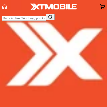
Trang chủ
Tin tức
Thủ thuật
Tin Mới
Đánh Giá - Trên Tay
So Sánh
Tư vấn
Khuyến
mãi
Thủ thuật
Hỏi đáp
App - Game
Thông báo
Khách
hàng - Sự kiện
Hướng dẫn cách kích hoạt Siri bằng
tiếng Việt trên iPhone
Admin
Ngày đăng:
24/02/2025
Cập nhật:
24/02/2025