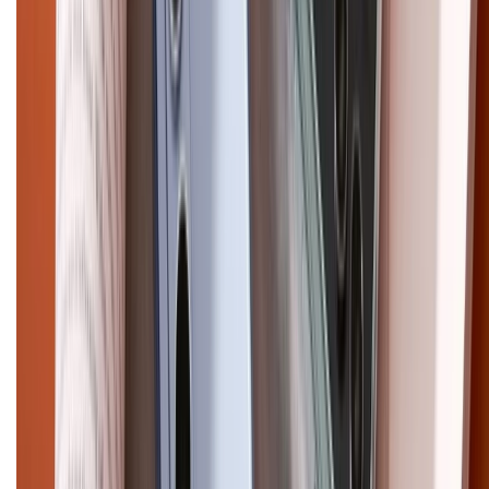
Ultra
Samsung S26
Samsung S25
iPhone cũ
iPhone 17
cũ
iPhone 16 cũ
iPhone 16 Pro Max cũ
Copyright @2012 HỘ KINH DOANH CỬA HÀNG ĐIỆN THOẠI DI ĐỘNG
XTMOBILE. Số GPKD: 41A8052143 – Cấp ngày 11/05/2023. Địa chỉ: 50
Trần Quang Khải, Phường Tân Định, Quận 1, TP.HCM. Điện thoại:
1800.6229 (Miễn Phí)
Email: xtmobile.sg@gmail.com. Chịu trách nhiệm nội dung: Lê Xuân
Hoà