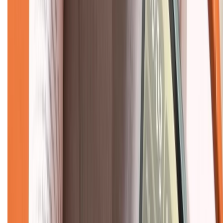
Về chúng tôi
Giới thiệu về XTMobile
Liên hệ hợp tác
Hệ thống cửa hàng bán lẻ
Về trang chủ
Hỗ trợ khách hàng
Mua hàng trả góp
Mua hàng online
Dịch vụ bảo hành mở rộng
Hình thức thanh toán