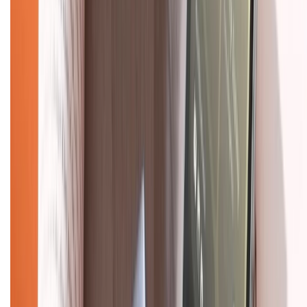
Tư vấn mua hàng (miễn phí):
1800.6229
(08h30 - 21h30)
Khiếu nại - Góp ý:
088.99999.33
(09h00 - 18h00)
Trung tâm bảo hành:
028.710.89898
(08h30 - 21h00)
KẾT NỐI VỚI CHÚNG TÔI
Về chúng tôi
Giới thiệu về XTMobile
Liên hệ hợp tác