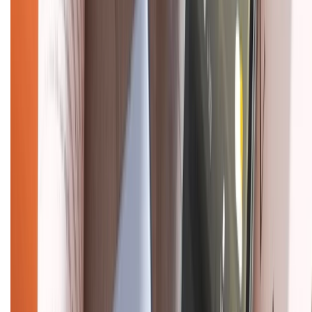
Hệ thống cửa hàng bán lẻ
Về trang chủ
Hỗ trợ khách hàng
Mua hàng trả góp
Mua hàng online
Dịch vụ bảo hành mở rộng
Hình thức thanh toán
Tra cứu bảo hành
Tra cứu điểm XTMember
Hướng dẫn mua hàng trả góp
Dịch vụ bán hàng B2B
Chính sách