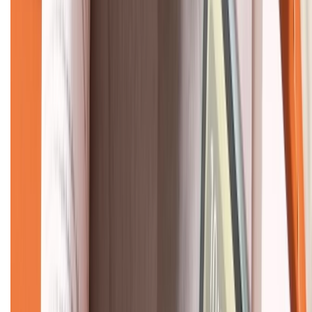
KẾT NỐI VỚI CHÚNG TÔI
CHỨNG NHẬN