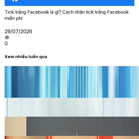
Tick trắng Facebook là gì? Cách nhận tick trắng Facebook
miễn phí
29/07/2026
0
Xem nhiều tuần qua
Tư vấn
Bảng giá iPhone cũ mới nhất trong tháng 8 năm
2026, giá siêu hấp dẫn
Cập nhật bảng giá iPhone năm 2026: Giá tốt, ưu đãi
hấp dẫn
Cập nhật bảng giá Galaxy S23 (Plus, Ultra) cũ, mới
năm 2026
Bảng giá iPhone 15 cập nhật mới nhất tháng