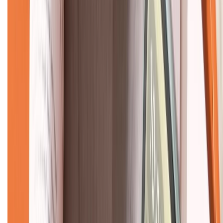
KẾT NỐI VỚI CHÚNG TÔI
CHỨNG NHẬN