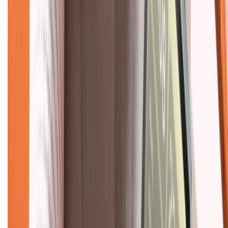
Về chúng tôi
Giới thiệu về XTMobile
Liên hệ hợp tác
Hệ thống cửa hàng bán lẻ
Về trang chủ
Hỗ trợ khách hàng
Mua hàng trả góp
Mua hàng online
Dịch vụ bảo hành mở rộng
Hình thức thanh toán
Tra cứu bảo hành