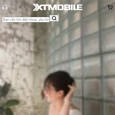
Trang chủ
Tin tức
Thủ thuật
Tin Mới
Đánh Giá - Trên Tay
So Sánh
Tư vấn
Khuyến
mãi
Thủ thuật
Hỏi đáp
App - Game
Thông báo
Khách
hàng - Sự kiện
Hướng dẫn yêu cầu Siri đọc báo
trên iPhone chạy iOS 17
Triệu Vy
Ngày đăng:
03/12/2023
Cập nhật:
24/05/2026