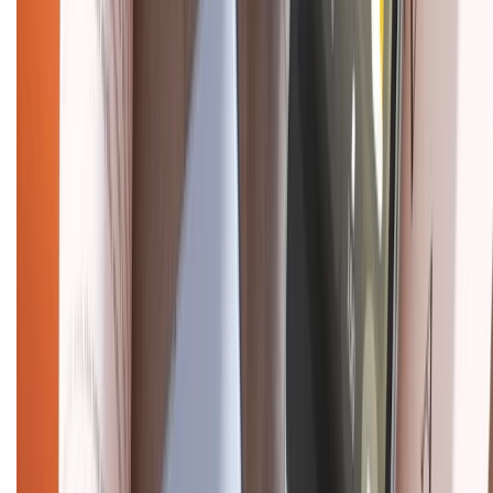
Về trang chủ
Hỗ trợ khách hàng
Mua hàng trả góp
Mua hàng online
Dịch vụ bảo hành mở rộng
Hình thức thanh toán
Tra cứu bảo hành
Tra cứu điểm XTMember
Hướng dẫn mua hàng trả góp
Dịch vụ bán hàng B2B
Chính sách
Bảo hành mở rộng
Chính sách dùng sản phẩm 7 ngày miễn phí