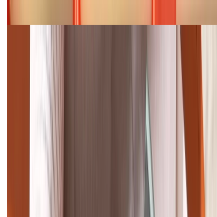
08/2026
Cập nhật bảng giá điện thoại Samsung tháng 8:
Giảm đến 15.49 triệu
TỔNG ĐÀI HỖ TRỢ
(08H30 - 21H30)
Tư vấn mua hàng (miễn phí):
1800.6229
Khiếu nại - Góp ý:
088.99999.33
Bán hàng doanh nghiệp B2B:
088.99999.22