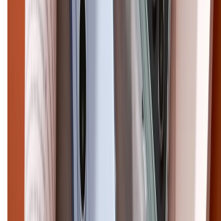
Copyright @2012 HỘ KINH DOANH CỬA HÀNG ĐIỆN THOẠI DI ĐỘNG
XTMOBILE. Số GPKD: 41A8052143 – Cấp ngày 11/05/2023. Địa chỉ: 50
Trần Quang Khải, Phường Tân Định, Quận 1, TP.HCM. Điện thoại:
1800.6229 (Miễn Phí)
Email: xtmobile.sg@gmail.com. Chịu trách nhiệm nội dung: Lê Xuân
Hoà