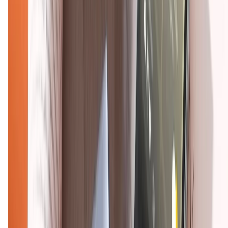
Khiếu nại - Góp ý:
088.99999.33
(09h00 - 18h00)
Trung tâm bảo hành:
028.710.89898
(08h30 - 21h00)
KẾT NỐI VỚI CHÚNG TÔI
Về chúng tôi
Giới thiệu về XTMobile
Liên hệ hợp tác
Hệ thống cửa hàng bán lẻ