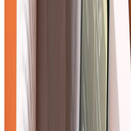
Tra cứu điểm XTMember
Hướng dẫn mua hàng trả góp
Dịch vụ bán hàng B2B
Chính sách
Bảo hành mở rộng
Chính sách dùng sản phẩm 7 ngày miễn phí
Chính sách đổi trả
Chính sách bảo hành
Chính sách bảo mật thông tin
Chính sách kiểm hàng
TỔNG ĐÀI HỖ TRỢ
Tư vấn mua hàng (miễn phí):
1800.6229
(08h30 - 21h30)