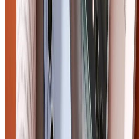
CHỨNG NHẬN
Điện thoại iPhone
iPhone 17 Pro Max
iPhone 17
Pro
iPhone 17
iPhone 16
iPhone 16 Pro Max
iPhone 15
Pro Max
iPhone 15
Điện thoại Samsung
Samsung S26
Ultra
Samsung S26
Samsung S25
iPhone cũ
iPhone 17
cũ
iPhone 16 cũ
iPhone 16 Pro Max cũ