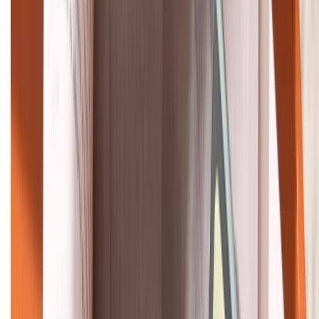
Khiếu nại - Góp ý:
088.99999.33
Bán hàng doanh nghiệp B2B:
088.99999.22
HỖ TRỢ THANH TOÁN