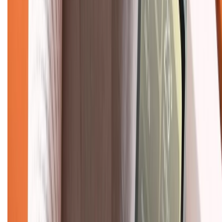
Mua hàng online
Dịch vụ bảo hành mở rộng
Hình thức thanh toán
Tra cứu bảo hành
Tra cứu điểm XTMember
Hướng dẫn mua hàng trả góp
Dịch vụ bán hàng B2B
Chính sách
Bảo hành mở rộng
Chính sách dùng sản phẩm 7 ngày miễn phí
Chính sách đổi trả
Chính sách bảo hành