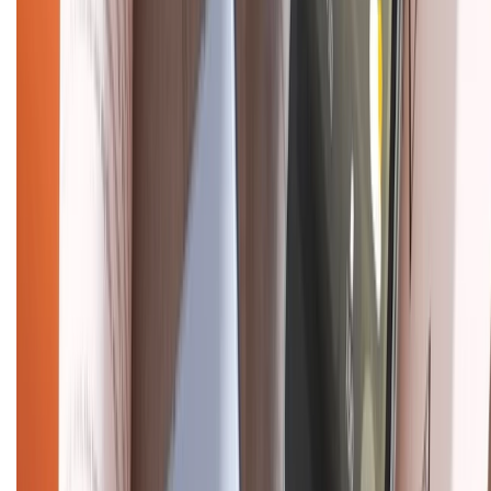
Về chúng tôi
Giới thiệu về XTMobile
Liên hệ hợp tác
Hệ thống cửa hàng bán lẻ
Về trang chủ
Hỗ trợ khách hàng
Mua hàng trả góp
Mua hàng online
Dịch vụ bảo hành mở rộng
Hình thức thanh toán
Tra cứu bảo hành
Tra cứu điểm XTMember