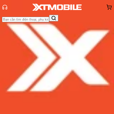
Trang chủ
Tin tức
Thủ thuật
Tin Mới
Đánh Giá - Trên Tay
So Sánh
Tư vấn
Khuyến
mãi
Thủ thuật
Hỏi đáp
App - Game
Thông báo
Khách
hàng - Sự kiện
Cách khắc phục iPhone iOS 17 bị lỗi
cảm ứng, tự chuyển ứng dụng khi
gõ
Admin
Ngày đăng:
09/12/2023