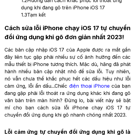
1.2
Hướng dẫn cách khắc phục lỗi thoát ứng
dụng khi đang gõ trên iPhone iOS 17
1.3
Tạm kết
Cách sửa lỗi iPhone chạy iOS 17 tự chuyển
đổi ứng dụng khi gõ đơn giản nhất 2023!
Các bản cập nhập iOS 17 của Apple được ra mắt gần
đây liên tục gặp phải nhiều sự cố ảnh hưởng đến các
mẫu thiết bị iPhone tương thích. Mặc dù, hãng đã phát
hành nhiều bản cập nhật nhỏ để sửa lỗi. Tuy nhiên,
nó vẫn chưa thể khắc phục hết các dấu hiệu như lỗi
cảm ứng, lỗi ẩn dấu...Chiếc
điện thoại iPhone
của bạn
đang gặp phải lỗi thoát ra ứng dụng khác khi đang gõ
văn bản trên màn hình? Đừng lo, bài viết này sẽ bật
mí cho bạn cách sửa lỗi iPhone chạy iOS 17 tự
chuyển đổi ứng dụng khi gõ nhanh chóng nhất 2023.
Lỗi cảm ứng tự chuyển đổi ứng dụng khi gõ là