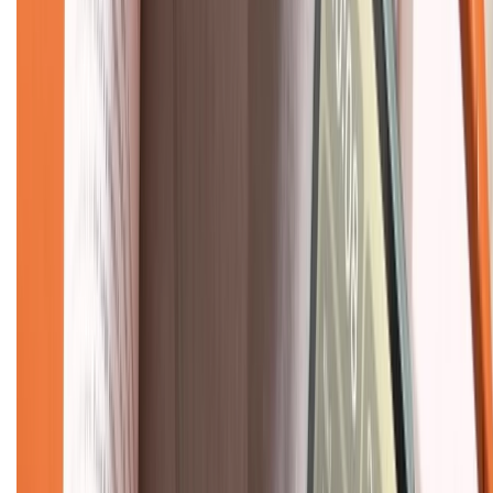
Về chúng tôi
Giới thiệu về XTMobile
Liên hệ hợp tác
Hệ thống cửa hàng bán lẻ
Về trang chủ
Hỗ trợ khách hàng
Mua hàng trả góp