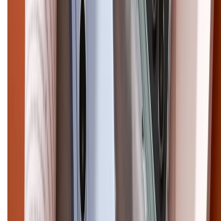
Điện thoại iPhone
iPhone 17 Pro Max
iPhone 17
Pro
iPhone 17
iPhone 16
iPhone 16 Pro Max
iPhone 15
Pro Max
iPhone 15
Điện thoại Samsung
Samsung S26
Ultra
Samsung S26
Samsung S25
iPhone cũ
iPhone 17
cũ
iPhone 16 cũ
iPhone 16 Pro Max cũ
Copyright @2012 HỘ KINH DOANH CỬA HÀNG ĐIỆN THOẠI DI ĐỘNG
XTMOBILE. Số GPKD: 41A8052143 – Cấp ngày 11/05/2023. Địa chỉ: 50
Trần Quang Khải, Phường Tân Định, Quận 1, TP.HCM. Điện thoại:
1800.6229 (Miễn Phí)
Email: xtmobile.sg@gmail.com. Chịu trách nhiệm nội dung: Lê Xuân
Hoà