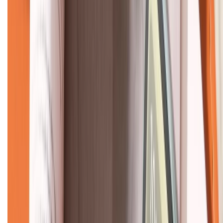
KẾT NỐI VỚI CHÚNG TÔI
CHỨNG NHẬN