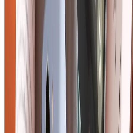
Hướng dẫn mua hàng trả góp
Dịch vụ bán hàng B2B
Chính sách
Bảo hành mở rộng
Chính sách dùng sản phẩm 7 ngày miễn phí
Chính sách đổi trả
Chính sách bảo hành
Chính sách bảo mật thông tin
Chính sách kiểm hàng
HỖ TRỢ THANH TOÁN