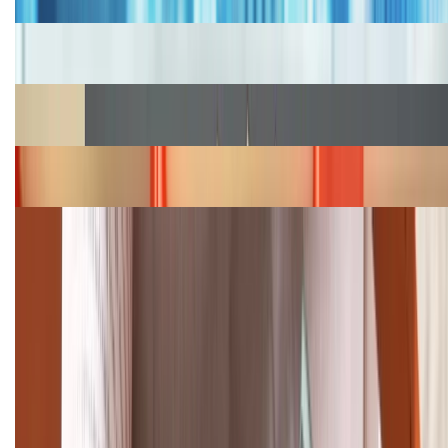
Cập nhật bảng giá iPhone năm 2026: Giá tốt, ưu đãi
hấp dẫn
Cập nhật bảng giá Galaxy S23 (Plus, Ultra) cũ, mới
năm 2026
Bảng giá iPhone 15 cập nhật mới nhất tháng
08/2026
Cập nhật bảng giá điện thoại Samsung tháng 8:
Giảm đến 15.49 triệu
TỔNG ĐÀI HỖ TRỢ
(08H30 - 21H30)
Tư vấn mua hàng (miễn phí):
1800.6229