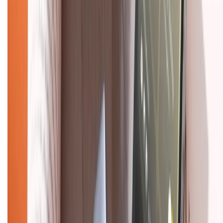
Chính sách bảo mật thông tin
Chính sách kiểm hàng
TỔNG ĐÀI HỖ TRỢ
Tư vấn mua hàng (miễn phí):
1800.6229
(08h30 - 21h30)
Khiếu nại - Góp ý:
088.99999.33
(09h00 - 18h00)
Trung tâm bảo hành:
028.710.89898
(08h30 - 21h00)
KẾT NỐI VỚI CHÚNG TÔI