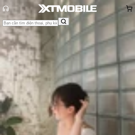
Trang chủ
Tin tức
Thủ thuật
Tin Mới
Đánh Giá - Trên Tay
So Sánh
Tư vấn
Khuyến
mãi
Thủ thuật
Hỏi đáp
App - Game
Thông báo
Khách
hàng - Sự kiện
Cách biến chữ viết tay thành văn
bản đánh máy trên iPad cực đơn
giản!
Triệu Vy
Ngày đăng:
11/06/2025