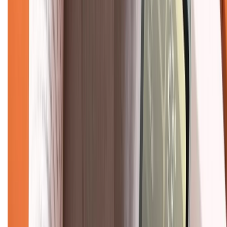
1800.6229
(08h30 - 21h30)
Khiếu nại - Góp ý:
088.99999.33
(09h00 - 18h00)
Trung tâm bảo hành:
028.710.89898
(08h30 - 21h00)
KẾT NỐI VỚI CHÚNG TÔI
Về chúng tôi
Giới thiệu về XTMobile
Liên hệ hợp tác
Hệ thống cửa hàng bán lẻ