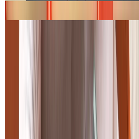
Bảng giá iPhone 15 cập nhật mới nhất tháng
08/2026
Cập nhật bảng giá điện thoại Samsung tháng 8:
Giảm đến 15.49 triệu
TỔNG ĐÀI HỖ TRỢ
(08H30 - 21H30)
Tư vấn mua hàng (miễn phí):
1800.6229
Khiếu nại - Góp ý:
088.99999.33
Bán hàng doanh nghiệp B2B:
088.99999.22