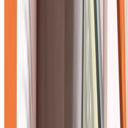
Về chúng tôi
Giới thiệu về XTMobile
Liên hệ hợp tác
Hệ thống cửa hàng bán lẻ
Về trang chủ
Hỗ trợ khách hàng
Mua hàng trả góp
Mua hàng online
Dịch vụ bảo hành mở rộng
Hình thức thanh toán
Tra cứu bảo hành