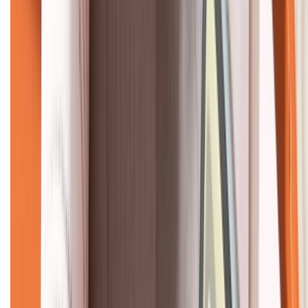
KẾT NỐI VỚI CHÚNG TÔI
CHỨNG NHẬN