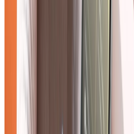
Về trang chủ
Hỗ trợ khách hàng
Mua hàng trả góp
Mua hàng online
Dịch vụ bảo hành mở rộng
Hình thức thanh toán
Tra cứu bảo hành
Tra cứu điểm XTMember
Hướng dẫn mua hàng trả góp
Dịch vụ bán hàng B2B
Chính sách
Bảo hành mở rộng