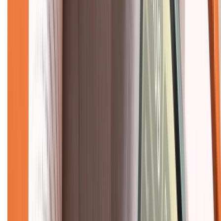
Tra cứu điểm XTMember
Hướng dẫn mua hàng trả góp
Dịch vụ bán hàng B2B
Chính sách
Bảo hành mở rộng
Chính sách dùng sản phẩm 7 ngày miễn phí
Chính sách đổi trả
Chính sách bảo hành
Chính sách bảo mật thông tin
Chính sách kiểm hàng
TỔNG ĐÀI HỖ TRỢ
Tư vấn mua hàng (miễn phí):