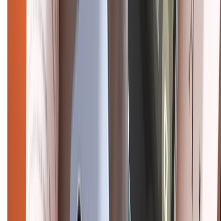
Copyright @2012 HỘ KINH DOANH CỬA HÀNG ĐIỆN THOẠI DI ĐỘNG
XTMOBILE. Số GPKD: 41A8052143 – Cấp ngày 11/05/2023. Địa chỉ: 50
Trần Quang Khải, Phường Tân Định, Quận 1, TP.HCM. Điện thoại:
1800.6229 (Miễn Phí)
Email: xtmobile.sg@gmail.com. Chịu trách nhiệm nội dung: Lê Xuân
Hoà