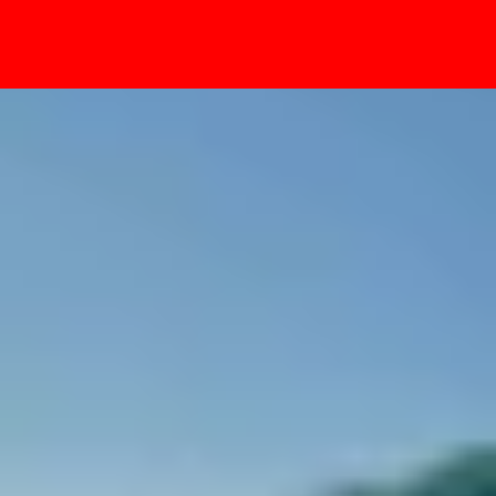
- Sự kiện
n nhất hiện nay