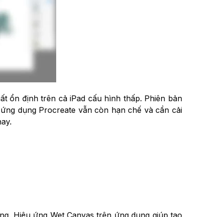
t ổn định trên cả iPad cấu hình thấp. Phiên bản
n ứng dụng Procreate vẫn còn hạn chế và cần cải
nay.
ộng. Hiệu ứng Wet Canvas trên ứng dụng giúp tạo