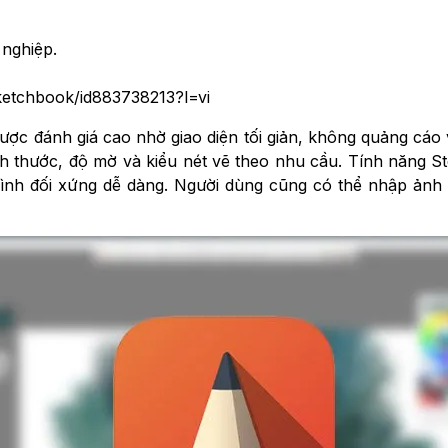
 nghiệp.
sketchbook/id883738213?l=vi
ược đánh giá cao nhờ giao diện tối giản, không quảng cáo
ch thước, độ mờ và kiểu nét vẽ theo nhu cầu. Tính năng S
ình đối xứng dễ dàng. Người dùng cũng có thể nhập ảnh t