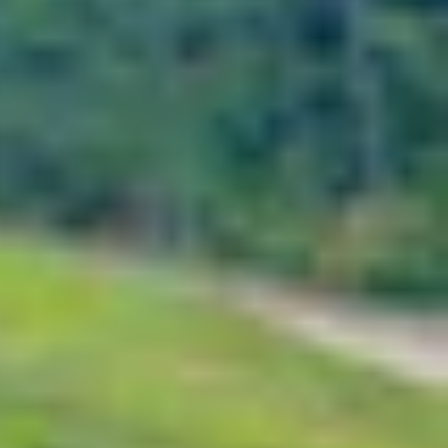
ụng vẽ trên iPad rất đa dạng, từ các phần mềm đơn
ày sẽ giới thiệu top 11 ứng dụng vẽ trên iPad dễ
ng cao kỹ năng vẽ của mình.
 trực tiếp trên thiết bị di động. Chúng cung cấp