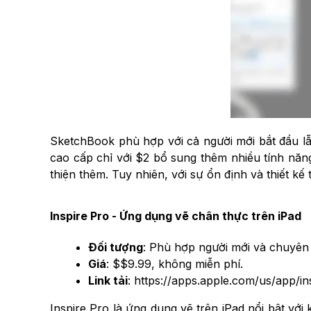
SketchBook phù hợp với cả người mới bắt đầu lẫn
cao cấp chỉ với $2 bổ sung thêm nhiều tính năn
thiện thêm. Tuy nhiên, với sự ổn định và thiết kế
Inspire Pro - Ứng dụng vẽ chân thực trên iPad
Đối tượng
: Phù hợp người mới và chuyên
Giá
: $$9.99, không miễn phí.
Link tải
: https://apps.apple.com/us/app/i
Inspire Pro là ứng dụng vẽ trên iPad nổi bật v