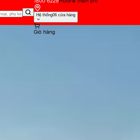
1800 6229
Hotline miễn phí
Hệ thống
06 cửa hàng
Giỏ hàng
ến mãi
Thủ thuật
Hỏi đáp
App - Game
Thông báo
Khách hàng 
ẽ trên iPad dễ dùng, phổ biế