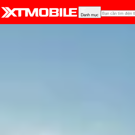
Danh mục
Trang chủ
Tin tức
App - Game
Tin Mới
Đánh Giá - Trên Tay
So Sánh
Tư vấn
Khuy
Top 11 ứng dụng luyện v
Thùy Nguyễn
Ngày đăng:
24/05/2025
Cập nhật:
24/05/2025
Theo dõi XTMobile trên