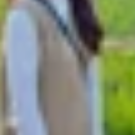
ọi lúc, mọi nơi, đặc biệt khi kết hợp với Apple Pencil
ời mới bắt đầu dễ làm quen.