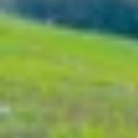
Xem nhanh
Ẩn
1
Top 11 ứng dụng vẽ trên iPad dễ dùng, p
1.1
Ứng dụng luyện vẽ trên iPad là gì?
1.2
Danh sách các ứng dụng luyện vẽ phổ b
1.3
Tổng kết
Top 11 ứng dụng vẽ trên iPad dễ dùng,
iPad
không chỉ là công cụ học tập và giải trí, mà
giản dành cho người mới bắt đầu cho đến các côn
dùng, phổ biến nhất hiện nay, giúp bạn lựa chọ
Ứng dụng luyện vẽ trên iPad là gì?
Ứng dụng luyện vẽ trên iPad là các phần mềm đượ
đa dạng công cụ như bút vẽ, màu, bảng pha màu,