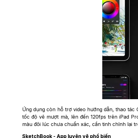
Ứng dụng còn hỗ trợ video hướng dẫn, thao tác G
tốc độ vẽ mượt mà, lên đến 120fps trên iPad Pr
màu đôi lúc chưa chuẩn xác, cần tinh chỉnh lại t
SketchBook - App luyện vẽ phổ biến