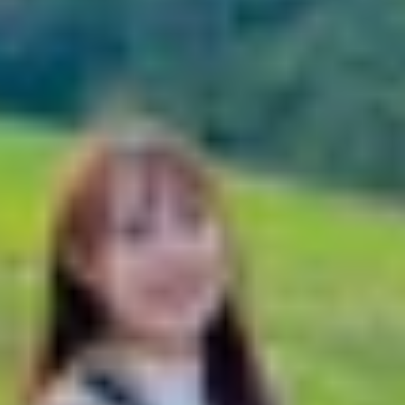
hổ biến nhất hiện nay
iến, dễ dùng trên iPad
 phổ biến nhất hiện nay
 còn là thiết bị lý tưởng để luyện vẽ mỗi ngày. Các ứng d
g cụ chuyên sâu hỗ trợ nghệ sĩ chuyên nghiệp. Bài viết n
n công cụ phù hợp để bắt đầu hành trình sáng tạo hoặc nâ
c thiết kế để hỗ trợ người dùng rèn luyện kỹ năng hội họa
 layer và hiệu ứng chuyên sâu.