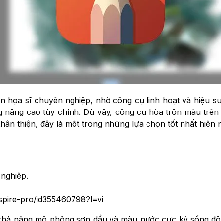
 họa sĩ chuyên nghiệp, nhờ công cụ linh hoạt và hiệu suấ
g nâng cao tùy chỉnh. Dù vậy, công cụ hòa trộn màu trê
 thân thiện, đây là một trong những lựa chọn tốt nhất hiện 
 nghiệp.
nspire-pro/id355460798?l=vi
ới khả năng mô phỏng sơn dầu và màu nước cực kỳ sống đ