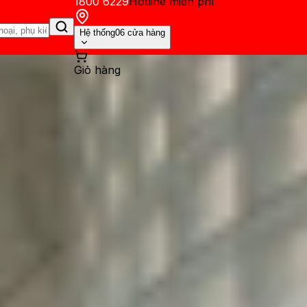
1800 6229
Hotline miễn phí
Hệ thống
06 cửa hàng
Giỏ hàng
ến mãi
Thủ thuật
Hỏi đáp
App - Game
Thông báo
Khách hàng 
alo từ iPhone cũ sang iPhone