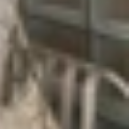
n trọng trong các cuộc hội thoại, đặc biệt là khi
ũ. Việc chuyển tin nhắn giúp bạn tiếp tục sử dụng
n nhắn có thể gây ảnh hưởng lớn. Chuyển tin nhắn
, đặc biệt trong các tình huống sự cố bất ngờ với