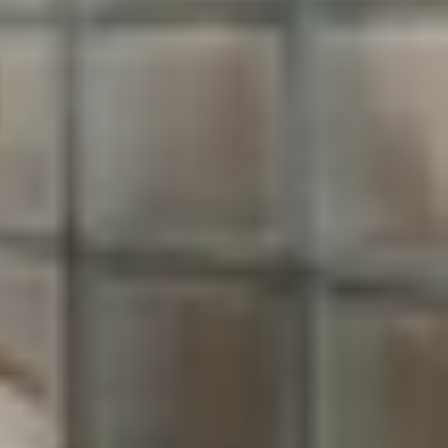
ừ iPhone cũ? Đừng lo, XTmobile sẽ hướng dẫn bạn
t hôm nay. Việc nắm rõ cách thực hiện thủ thuật
ưu và lưu trữ dữ liệu. Sau đây là một số lý do vì