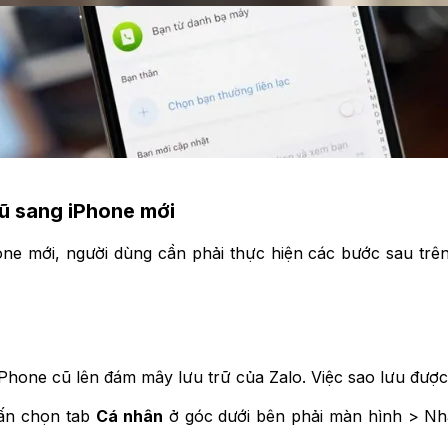
cũ sang iPhone mới
e mới, người dùng cần phải thực hiện các bước sau trên cả
ên iPhone cũ lên đám mây lưu trữ của Zalo. Việc sao lưu đư
hấn chọn tab
Cá nhân
ở góc dưới bên phải màn hình > N