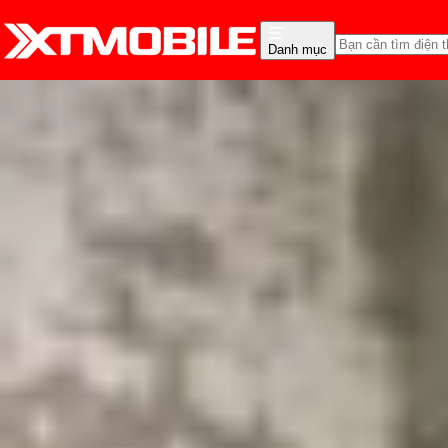
Danh mục
Trang chủ
Tin tức
Thủ thuật
Tin Mới
Đánh Giá - Trên Tay
So Sánh
Tư vấn
Khuy
Cách chuyển tin nhắn Z
Triệu Vy
Ngày đăng:
24/08/2024
Cập nhật:
24/08/2024
Theo dõi XTMobile trên