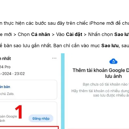
 thực hiện các bước sau đây trên chiếc iPhone mới để chu
one mới > Chọn
Cá nhân
> Vào
Cài đặt
> Nhấn chọn
Sao lư
n về bản sao lưu gần nhất. Bạn chỉ cần vào mục
Sao lưu
, sa