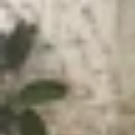
Xem nhanh
Ẩn
1
Lợi ích khi chuyển tin nhắn Zalo từ iPho
2
Cách chuyển tin nhắn Zalo từ iPhone cũ
2.1
Thao tác trên iPhone cũ
2.2
Thao tác trên iPhone mới
3
Kết luận
Bạn vừa sắm một chiếc iPhone mới và lo lắng về 
cách chuyển tin nhắn Zalo từ iPhone cũ sang 
này không chỉ giúp bạn bảo toàn mọi dữ liệu quan
Lợi ích khi chuyển tin nhắn Zalo từ iP
Việc chuyển tin nhắn Zalo từ iPhone cũ sang iPho
sao bạn nên chuyển tin nhắn Zalo qua điện thoại