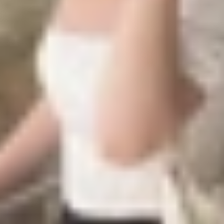
 chuyển tin nhắn giúp bạn không bị mất những thông tin qua
p.
 liệu, bạn sẽ mất nhiều thời gian tìm kiếm lại thông tin c
 Đối với những ai dùng Zalo trong công việc, việc mất ti
n dữ liệu là cách an toàn nhất để tránh mất mát thông tin