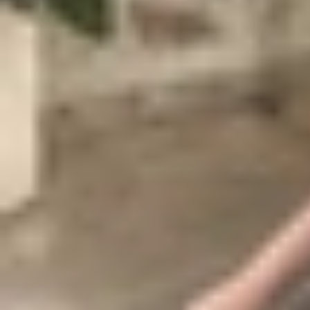
Giữ lại toàn bộ dữ liệu quan trọng
: Việc
bạn sử dụng Zalo cho công việc và học tậ
Tiết kiệm thời gian
: Nếu không chuyển dữ
Zalo ngay lập tức mà không bị gián đoạn.
Đảm bảo tính liên tục trong công việc
:
giúp bạn duy trì công việc suôn sẻ.
Giảm rủi ro mất dữ liệu
: Sao lưu và chuyể
điện thoại.