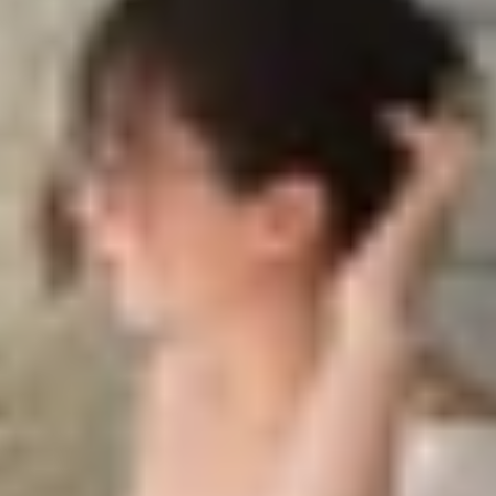
ne cũ sang iPhone mới
 sang iPhone mới
việc chuyển toàn bộ dữ liệu, đặc biệt là tin nhắn Zalo t
iPhone mới
một cách dễ dàng và nhanh chóng trong bài viế
 trọng mà còn tiết kiệm thời gian đáng kể!
hone cũ sang iPhone mới
ne mới đem đến nhiều lợi ích bất ngờ, đặc biệt trong sao l
 iPhone mới: