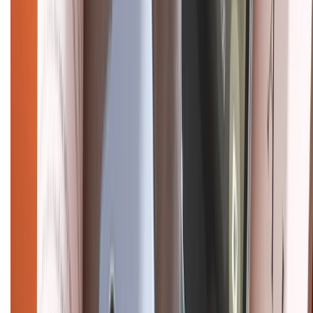
Điện thoại iPhone
iPhone 17 Pro Max
iPhone 17
Pro
iPhone 17
iPhone 16
iPhone 16 Pro Max
iPhone 15
Pro Max
iPhone 15
Điện thoại Samsung
Samsung S26
Ultra
Samsung S26
Samsung S25
iPhone cũ
iPhone 17
cũ
iPhone 16 cũ
iPhone 16 Pro Max cũ
Copyright @2012 HỘ KINH DOANH CỬA HÀNG ĐIỆN THOẠI DI ĐỘNG
XTMOBILE. Số GPKD: 41A8052143 – Cấp ngày 11/05/2023. Địa chỉ: 50
Trần Quang Khải, Phường Tân Định, Quận 1, TP.HCM. Điện thoại:
1800.6229 (Miễn Phí)
Email: xtmobile.sg@gmail.com. Chịu trách nhiệm nội dung: Lê Xuân
Hoà