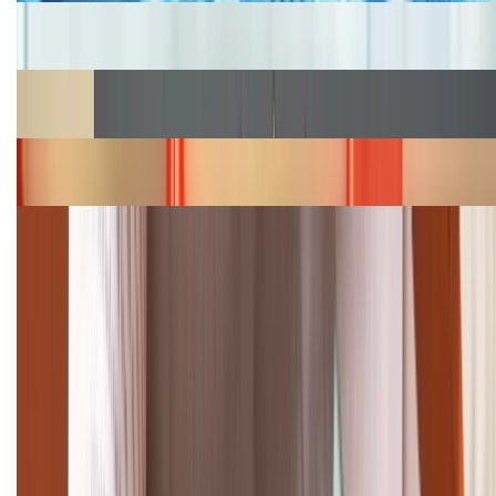
Cập nhật bảng giá iPhone năm 2026: Giá tốt, ưu đãi
hấp dẫn
Cập nhật bảng giá Galaxy S23 (Plus, Ultra) cũ, mới
năm 2026
Bảng giá iPhone 15 cập nhật mới nhất tháng
08/2026
Cập nhật bảng giá điện thoại Samsung tháng 8:
Giảm đến 15.49 triệu
TỔNG ĐÀI HỖ TRỢ
(08H30 - 21H30)
Tư vấn mua hàng (miễn phí):
1800.6229
Khiếu nại - Góp ý: