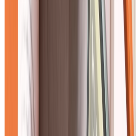
Về chúng tôi
Giới thiệu về XTMobile
Liên hệ hợp tác
Hệ thống cửa hàng bán lẻ
Về trang chủ
Hỗ trợ khách hàng
Mua hàng trả góp
Mua hàng online