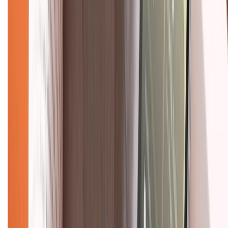
Giới thiệu về XTMobile
Liên hệ hợp tác
Hệ thống cửa hàng bán lẻ
Về trang chủ
Hỗ trợ khách hàng
Mua hàng trả góp
Mua hàng online
Dịch vụ bảo hành mở rộng
Hình thức thanh toán
Tra cứu bảo hành
Tra cứu điểm XTMember
Hướng dẫn mua hàng trả góp