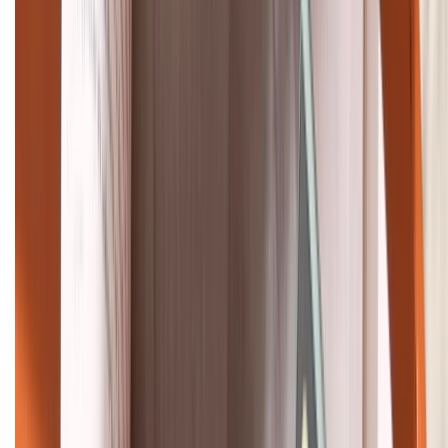
088.99999.33
Bán hàng doanh nghiệp B2B:
088.99999.22
HỖ TRỢ THANH TOÁN