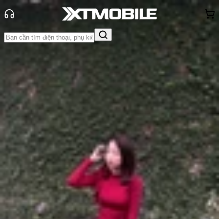
Trang chủ
Tin tức
Thủ thuật
Tin Mới
Đánh Giá - Trên Tay
So Sánh
Tư vấn
Khuyến
mãi
Thủ thuật
Hỏi đáp
App - Game
Thông báo
Khách
hàng - Sự kiện
Cách chuyển tin nhắn WhatsApp từ
Android sang iOS cực đơn giản
Anh Thư
Ngày đăng:
12/11/2023
Cập nhật:
12/11/2023