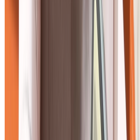
KẾT NỐI VỚI CHÚNG TÔI
CHỨNG NHẬN