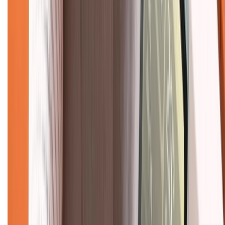
Chính sách kiểm hàng
TỔNG ĐÀI HỖ TRỢ
Tư vấn mua hàng (miễn phí):
1800.6229
(08h30 - 21h30)
Khiếu nại - Góp ý:
088.99999.33
(09h00 - 18h00)
Trung tâm bảo hành:
028.710.89898
(08h30 - 21h00)
KẾT NỐI VỚI CHÚNG TÔI
Về chúng tôi