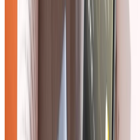
Dịch vụ bán hàng B2B
Chính sách
Bảo hành mở rộng
Chính sách dùng sản phẩm 7 ngày miễn phí
Chính sách đổi trả
Chính sách bảo hành
Chính sách bảo mật thông tin
Chính sách kiểm hàng
HỖ TRỢ THANH TOÁN