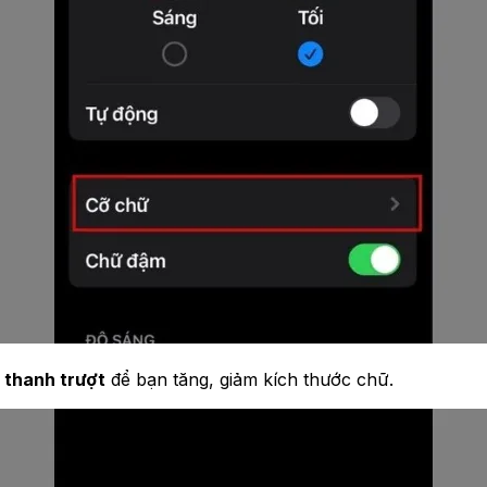
t
thanh trượt
để bạn tăng, giảm kích thước chữ.