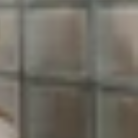
nghiệm sử dụng, nhất là với những người gặp khó
obile
sẽ hướng dẫn bạn đọc
cách chỉnh cỡ chữ
i nhiều lợi ích khác: