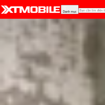
Danh mục
Trang chủ
Tin tức
Thủ thuật
Tin Mới
Đánh Giá - Trên Tay
So Sánh
Tư vấn
Khuy
Cách chỉnh cỡ chữ iPho
Triệu Vy
Ngày đăng:
02/09/2024
Cập nhật:
02/09/2024
Theo dõi XTMobile trên