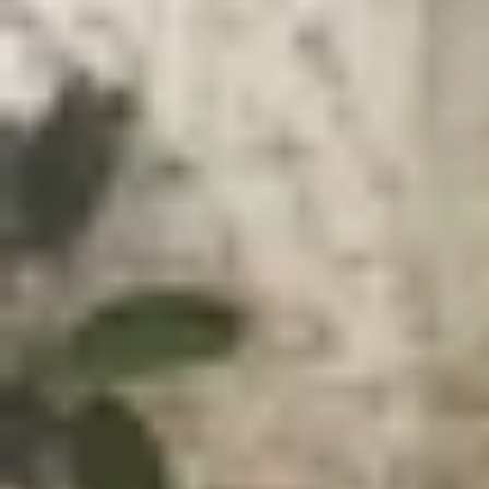
Xem nhanh
Ẩn
1
Mẹo điều chỉnh cỡ chữ iPhone, giúp bạn 
1.1
Lợi ích của việc chỉnh cỡ chữ trên iPho
1.2
6 cách chỉnh cỡ chữ iPhone đơn giản 
1.3
Kết luận
Mẹo điều chỉnh cỡ chữ iPhone, giúp bạ
Việc chỉnh cỡ chữ iPhone sao cho dễ nhìn hơn l
khăn về thị lực. Tuy nhiên, không phải ai cũng 
iPhone
một cách nhanh chóng và dễ dàng nhất tr
Lợi ích của việc chỉnh cỡ chữ trên iPhone
Việc điều chỉnh cỡ chữ trên
iPhone
không chỉ giú