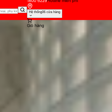
1800 6229
Hotline miễn phí
Hệ thống
06 cửa hàng
Giỏ hàng
ến mãi
Thủ thuật
Hỏi đáp
App - Game
Thông báo
Khách hàng 
ne dễ nhìn, đơn giản và nha