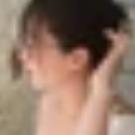
sử dụng thuận tiện hơn!
ne
nhất
n sử dụng thuận tiện hơn!
à một trong những cách đơn giản nhất để cải thiện trải 
biết cách thực hiện thủ thuật này. Hiểu được vấn đề,
XTm
ong bài viết hôm nay.
p người dùng dễ dàng theo dõi nội dung hơn mà còn mang lạ