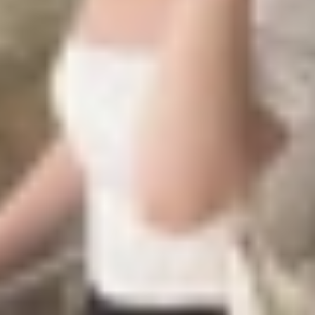
ười gặp vấn đề về thị lực.
ng hơn trên các ứng dụng.
ắn tin hoặc sử dụng mạng xã hội.