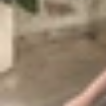
Giảm mỏi mắt khi đọc trong thời gian dài.
Cải thiện trải nghiệm sử dụng với những ng
Giúp đọc thông tin rõ ràng và nhanh chó
Tăng cường sự thoải mái khi lướt web, nh