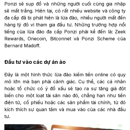
Ponzi sẽ sụp đổ và những người cuối cùng gia nhập
sẽ mất trắng. Hiện tại, có rất nhiều website và công ty
đa cấp đã bị phát hiện là lừa đảo, nhiều người mất đến
hàng tỷ đô vì tham gia đầu tư. Những trường hợp nổi
tiếng của lừa đảo đa cấp Ponzi phải kể đến là: Zeek
Rewards, Onecoin, Bitconnet và Ponzi Scheme của
Bernard Madoff.
Đầu tư vào các dự án ảo
Đây là một hình thức lừa đảo kiếm tiền online có quy
mô lớn mà bạn phải cảnh giác. Cụ thể, các cá nhân
hoặc tổ chức có ý đồ xấu sẽ tạo ra sự tăng giá đột
biến cho một loạt tài sản nào đó, chẳng hạn như tiền
điện tử, cổ phiếu hoặc các sản phẩm tài chính, từ đó
kích thích sự quan tâm và mua vào của các nhà đầu
tư.