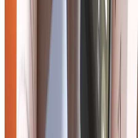
Điện thoại iPhone
iPhone 17 Pro Max
iPhone 17
Pro
iPhone 17
iPhone 16
iPhone 16 Pro Max
iPhone 15
Pro Max
iPhone 15
Điện thoại Samsung
Samsung S26
Ultra
Samsung S26
Samsung S25
iPhone cũ
iPhone 17
cũ
iPhone 16 cũ
iPhone 16 Pro Max cũ
Copyright @2012 HỘ KINH DOANH CỬA HÀNG ĐIỆN THOẠI DI ĐỘNG
XTMOBILE. Số GPKD: 41A8052143 – Cấp ngày 11/05/2023. Địa chỉ: 50
Trần Quang Khải, Phường Tân Định, Quận 1, TP.HCM. Điện thoại:
1800.6229 (Miễn Phí)
Email: xtmobile.sg@gmail.com. Chịu trách nhiệm nội dung: Lê Xuân
Hoà