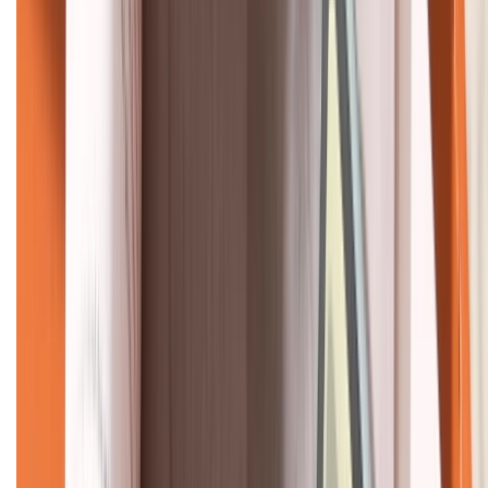
KẾT NỐI VỚI CHÚNG TÔI
CHỨNG NHẬN