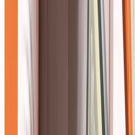
Về chúng tôi
Giới thiệu về XTMobile
Liên hệ hợp tác
Hệ thống cửa hàng bán lẻ
Về trang chủ
Hỗ trợ khách hàng
Mua hàng trả góp
Mua hàng online