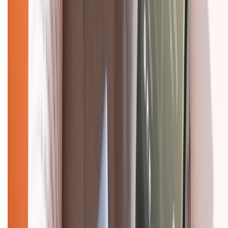
Chính sách
Bảo hành mở rộng
Chính sách dùng sản phẩm 7 ngày miễn phí
Chính sách đổi trả
Chính sách bảo hành
Chính sách bảo mật thông tin
Chính sách kiểm hàng
HỖ TRỢ THANH TOÁN