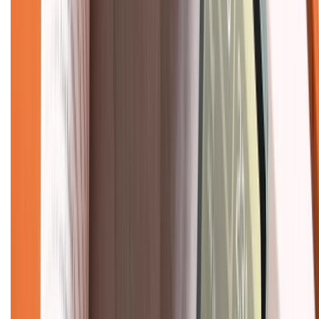
TỔNG ĐÀI HỖ TRỢ
Tư vấn mua hàng (miễn phí):
1800.6229
(08h30 - 21h30)
Khiếu nại - Góp ý:
088.99999.33
(09h00 - 18h00)
Trung tâm bảo hành:
028.710.89898
(08h30 - 21h00)
KẾT NỐI VỚI CHÚNG TÔI
Về chúng tôi