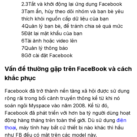
2.3
Tắt và khởi động lại ứng dụng Facebook
3
Tạm ẩn, hủy theo dõi nhóm và bạn bè yêu
thích khỏi nguồn cấp dữ liệu của bạn
4
Quản lý bạn bè, để tránh chia sẻ quá mức
5
Đặt lại mật khẩu của bạn
6
Tải ảnh hoặc video lên
7
Quản lý thông báo
8
Gỡ cài đặt Facebook
Vấn đề thường gặp trên FaceBook và cách
khắc phục
Facebook đã trở thành nền tảng xã hội được sử dụng
rộng rãi trong bối cảnh truyền thông kể từ khi nó
soán ngôi Myspace vào năm 2008. Kể từ đó,
Facebook đã phát triển với hơn ba tỷ người dùng hoạt
động hàng tháng trên toàn thế giới. Dù sử dụng
điện
thoại
, máy tính hay bất cứ thiết bị nào khác thì hầu
như FB đều có mặt trên các model này.