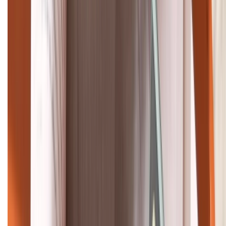
088.99999.33
Bán hàng doanh nghiệp B2B:
088.99999.22
HỖ TRỢ THANH TOÁN