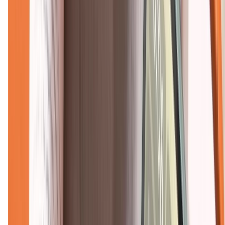
Dịch vụ bảo hành mở rộng
Hình thức thanh toán
Tra cứu bảo hành
Tra cứu điểm XTMember
Hướng dẫn mua hàng trả góp
Dịch vụ bán hàng B2B
Chính sách
Bảo hành mở rộng
Chính sách dùng sản phẩm 7 ngày miễn phí
Chính sách đổi trả
Chính sách bảo hành
Chính sách bảo mật thông tin
Chính sách kiểm hàng