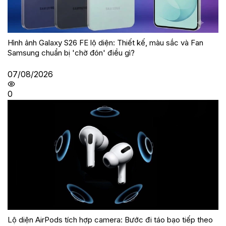
Hình ảnh Galaxy S26 FE lộ diện: Thiết kế, màu sắc và Fan
Samsung chuẩn bị 'chờ đón' điều gì?
07/08/2026
0
Lộ diện AirPods tích hợp camera: Bước đi táo bạo tiếp theo