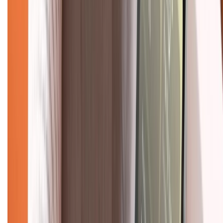
Giới thiệu về XTMobile
Liên hệ hợp tác
Hệ thống cửa hàng bán lẻ
Về trang chủ
Hỗ trợ khách hàng
Mua hàng trả góp
Mua hàng online
Dịch vụ bảo hành mở rộng
Hình thức thanh toán
Tra cứu bảo hành
Tra cứu điểm XTMember
Hướng dẫn mua hàng trả góp
Dịch vụ bán hàng B2B