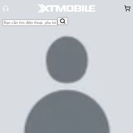
Trang chủ
Tin tức
Tin Mới
Tin Mới
Đánh Giá - Trên Tay
So Sánh
Tư vấn
Khuyến
mãi
Thủ thuật
Hỏi đáp
App - Game
Thông báo
Khách
hàng - Sự kiện
Vấn đề phổ biến nhất của Facebook
và cách giải quyết chúng
Cam Ngoan
Ngày đăng:
06/03/2024
Cập nhật:
06/03/2024