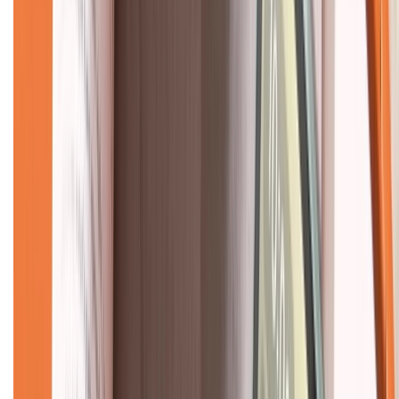
Giới thiệu về XTMobile
Liên hệ hợp tác
Hệ thống cửa hàng bán lẻ
Về trang chủ
Hỗ trợ khách hàng
Mua hàng trả góp
Mua hàng online
Dịch vụ bảo hành mở rộng
Hình thức thanh toán
Tra cứu bảo hành
Tra cứu điểm XTMember
Hướng dẫn mua hàng trả góp
Dịch vụ bán hàng B2B