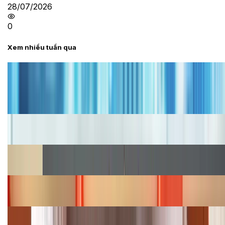
28/07/2026
0
Xem nhiều tuần qua
Tư vấn
Bảng giá iPhone cũ mới nhất trong tháng 8 năm
2026, giá siêu hấp dẫn
Cập nhật bảng giá iPhone năm 2026: Giá tốt, ưu đãi
hấp dẫn
Cập nhật bảng giá Galaxy S23 (Plus, Ultra) cũ, mới
năm 2026
Bảng giá iPhone 15 cập nhật mới nhất tháng
08/2026
Cập nhật bảng giá điện thoại Samsung tháng 8:
Giảm đến 15.49 triệu