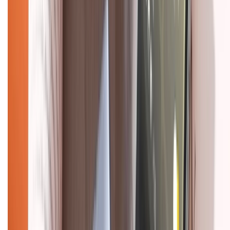
Chính sách bảo mật thông tin
Chính sách kiểm hàng
HỖ TRỢ THANH TOÁN