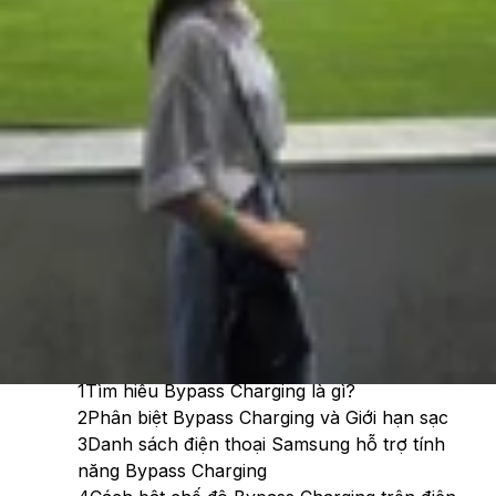
Cập nhật:
27/06/2026
Theo dõi XTMobile trên
Xem nhanh
Ẩn
1
Tìm hiểu Bypass Charging là gì?
2
Phân biệt Bypass Charging và Giới hạn sạc
3
Danh sách điện thoại Samsung hỗ trợ tính
năng Bypass Charging