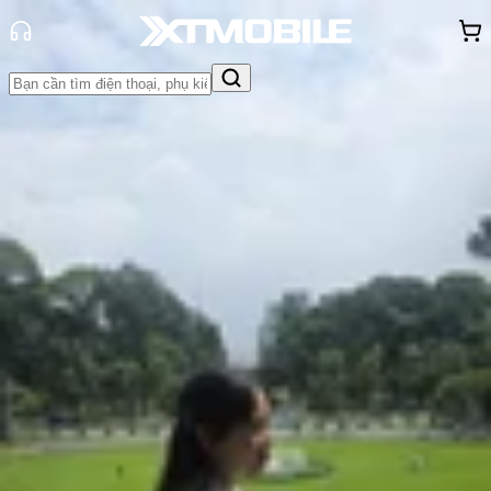
Trang chủ
Tin tức
Hỏi đáp
Tin Mới
Đánh Giá - Trên Tay
So Sánh
Tư vấn
Khuyến
mãi
Thủ thuật
Hỏi đáp
App - Game
Thông báo
Khách
hàng - Sự kiện
Bypass Charging là gì? Cách bật
Bypass Charging trên Samsung
Galaxy
Hồng Huệ
Ngày đăng:
28/06/2026