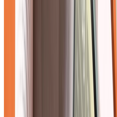
Chính sách
Bảo hành mở rộng
Chính sách dùng sản phẩm 7 ngày miễn phí
Chính sách đổi trả
Chính sách bảo hành
Chính sách bảo mật thông tin
Chính sách kiểm hàng
TỔNG ĐÀI HỖ TRỢ
Tư vấn mua hàng (miễn phí):
1800.6229
(08h30 - 21h30)
Khiếu nại - Góp ý:
088.99999.33
(09h00 - 18h00)