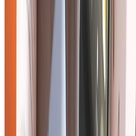
CHỨNG NHẬN
Điện thoại iPhone
iPhone 17 Pro Max
iPhone 17
Pro
iPhone 17
iPhone 16
iPhone 16 Pro Max
iPhone 15
Pro Max
iPhone 15
Điện thoại Samsung
Samsung S26
Ultra
Samsung S26
Samsung S25
iPhone cũ
iPhone 17
cũ
iPhone 16 cũ
iPhone 16 Pro Max cũ
Copyright @2012 HỘ KINH DOANH CỬA HÀNG ĐIỆN THOẠI DI ĐỘNG
XTMOBILE. Số GPKD: 41A8052143 – Cấp ngày 11/05/2023. Địa chỉ: 50
Trần Quang Khải, Phường Tân Định, Quận 1, TP.HCM. Điện thoại:
1800.6229 (Miễn Phí)
Email: xtmobile.sg@gmail.com. Chịu trách nhiệm nội dung: Lê Xuân