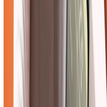
Trung tâm bảo hành:
028.710.89898
(08h30 - 21h00)
KẾT NỐI VỚI CHÚNG TÔI
Về chúng tôi
Giới thiệu về XTMobile
Liên hệ hợp tác
Hệ thống cửa hàng bán lẻ
Về trang chủ
Hỗ trợ khách hàng
Mua hàng trả góp