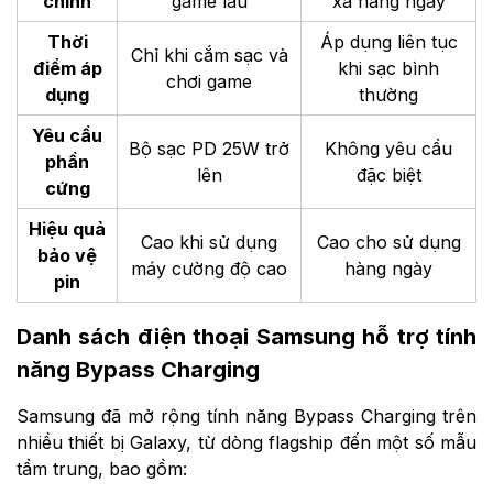
chính
game lâu
xả hàng ngày
Thời
Áp dụng liên tục
Chỉ khi cắm sạc và
điểm áp
khi sạc bình
chơi game
dụng
thường
Yêu cầu
Bộ sạc PD 25W trở
Không yêu cầu
phần
lên
đặc biệt
cứng
Hiệu quả
Cao khi sử dụng
Cao cho sử dụng
bảo vệ
máy cường độ cao
hàng ngày
pin
Danh sách điện thoại Samsung hỗ trợ tính
năng Bypass Charging
Samsung đã mở rộng tính năng Bypass Charging trên
nhiều thiết bị Galaxy, từ dòng flagship đến một số mẫu
tầm trung, bao gồm: