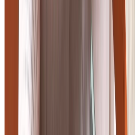
TỔNG ĐÀI HỖ TRỢ
(08H30 - 21H30)
Tư vấn mua hàng (miễn phí):
1800.6229
Khiếu nại - Góp ý:
088.99999.33
Bán hàng doanh nghiệp B2B:
088.99999.22
HỖ TRỢ THANH TOÁN