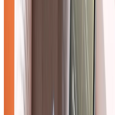
Mua hàng online
Dịch vụ bảo hành mở rộng
Hình thức thanh toán
Tra cứu bảo hành
Tra cứu điểm XTMember
Hướng dẫn mua hàng trả góp
Dịch vụ bán hàng B2B
Chính sách
Bảo hành mở rộng
Chính sách dùng sản phẩm 7 ngày miễn phí
Chính sách đổi trả
Chính sách bảo hành