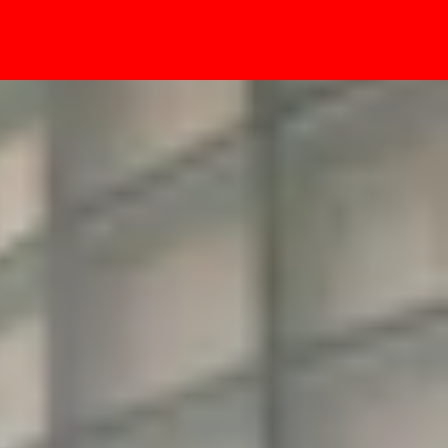
- Sự kiện
hệ kết nối BLE