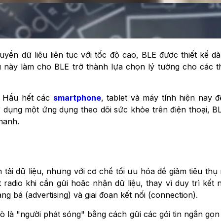
uyền dữ liệu liên tục với tốc độ cao, BLE được thiết kế 
ều này làm cho BLE trở thành lựa chọn lý tưởng cho các thi
. Hầu hết các
smartphone
, tablet và máy tính hiện nay 
sử dụng một ứng dụng theo dõi sức khỏe trên điện thoại, B
hanh.
 tải dữ liệu, nhưng với cơ chế tối ưu hóa để giảm tiêu t
ạt radio khi cần gửi hoặc nhận dữ liệu, thay vì duy trì kết
ng bá (advertising) và giai đoạn kết nối (connection).
trò là "người phát sóng" bằng cách gửi các gói tin ngắn gọn