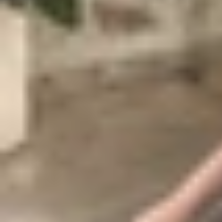
BLE là gì?
BLE, hay Bluetooth Low Energy, là một tiêu chuẩ
liệu. Được ra mắt chính thức vào năm 2010 như 
chức toàn cầu chịu trách nhiệm định hình các ti