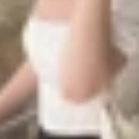
n kết nối không dây được tối ưu hóa nhằm giảm thiểu mức 
một phần của Bluetooth 4.0, công nghệ này do Bluetooth 
êu chuẩn Bluetooth.