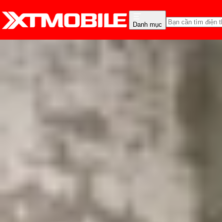
Danh mục
Trang chủ
Tin tức
Hỏi đáp
Tin Mới
Đánh Giá - Trên Tay
So Sánh
Tư vấn
Khuy
BLE là gì? Tìm hiểu ngu
Triệu Vy
Ngày đăng:
23/02/2026
Cập nhật:
11/07/2026
Theo dõi XTMobile trên