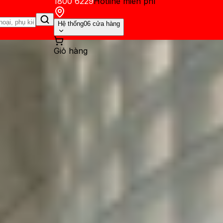
1800 6229
Hotline miễn phí
Hệ thống
06 cửa hàng
Giỏ hàng
ến mãi
Thủ thuật
Hỏi đáp
App - Game
Thông báo
Khách hàng 
yên lý hoạt động của công ng