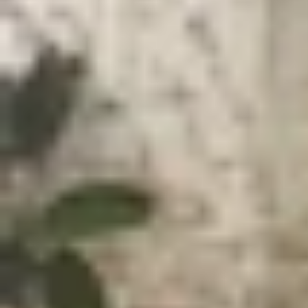
Xem nhanh
Ẩn
1
BLE là gì?
2
Nguyên lý hoạt động của BLE
3
Ứng dụng của công nghệ kết nối BLE
4
Các kiểu thiết bị của BLE
4.1
Bluetooth Smart
4.2
Bluetooth Smart Ready
5
Ưu, nhược điểm của công nghệ BLE
5.1
Ưu điểm của BLE
5.2
Nhược điểm của BLE
6
Lời kết
Công nghệ Bluetooth Low Energy (BLE) đang ngày
sức khỏe. Nếu bạn từng tự hỏi
BLE là gì
và tại s
này.