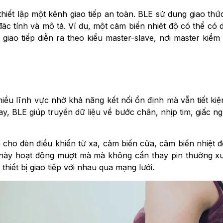
ẽ thiết lập một kênh giao tiếp an toàn. BLE sử dụng giao th
ặc tính và mô tả. Ví dụ, một cảm biến nhiệt độ có thể có dịc
 giao tiếp diễn ra theo kiểu master-slave, nơi master kiểm 
hiều lĩnh vực nhờ khả năng kết nối ổn định mà vẫn tiết kiệ
y, BLE giúp truyền dữ liệu về bước chân, nhịp tim, giấc ng
 cho đèn điều khiển từ xa, cảm biến cửa, cảm biến nhiệt 
 bị này hoạt động mượt mà mà không cần thay pin thường
iết bị giao tiếp với nhau qua mạng lưới.