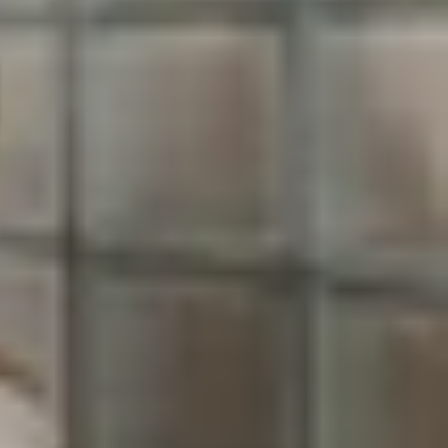
ối tai nghe không dây đến các thiết bị theo dõi
ài viết này sẽ giúp bạn hiểu rõ hơn về công nghệ