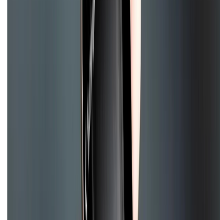
028.710.89898
(08h30 - 21h00)
KẾT NỐI VỚI CHÚNG TÔI
Về chúng tôi
Giới thiệu về XTMobile
Liên hệ hợp tác
Hệ thống cửa hàng bán lẻ
Về trang chủ
Hỗ trợ khách hàng
Mua hàng trả góp