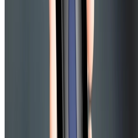
Điện thoại iPhone
iPhone 17 Pro Max
iPhone 17
Pro
iPhone 17
iPhone 16
iPhone 16 Pro Max
iPhone 15
Pro Max
iPhone 15
Điện thoại Samsung
Samsung S26
Ultra
Samsung S26
Samsung S25
iPhone cũ
iPhone 17
cũ
iPhone 16 cũ
iPhone 16 Pro Max cũ
Copyright @2012 HỘ KINH DOANH CỬA HÀNG ĐIỆN THOẠI DI ĐỘNG
XTMOBILE. Số GPKD: 41A8052143 – Cấp ngày 11/05/2023. Địa chỉ: 50
Trần Quang Khải, Phường Tân Định, Quận 1, TP.HCM. Điện thoại:
1800.6229 (Miễn Phí)
Email: xtmobile.sg@gmail.com. Chịu trách nhiệm nội dung: Lê Xuân
Hoà