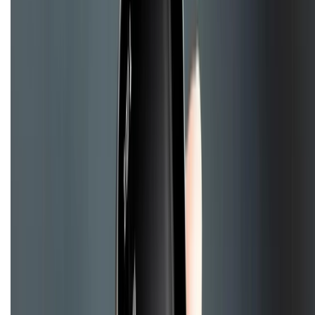
Chính sách
Bảo hành mở rộng
Chính sách dùng sản phẩm 7 ngày miễn phí
Chính sách đổi trả
Chính sách bảo hành
Chính sách bảo mật thông tin
Chính sách kiểm hàng
TỔNG ĐÀI HỖ TRỢ
Tư vấn mua hàng (miễn phí):
1800.6229
(08h30 - 21h30)
Khiếu nại - Góp ý:
088.99999.33
(09h00 - 18h00)
Trung tâm bảo hành: