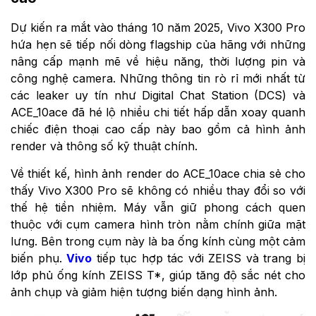
Dự kiến ra mắt vào tháng 10 năm 2025, Vivo X300 Pro
hứa hẹn sẽ tiếp nối dòng flagship của hãng với những
nâng cấp mạnh mẽ về hiệu năng, thời lượng pin và
công nghệ camera. Những thông tin rò rỉ mới nhất từ
các leaker uy tín như Digital Chat Station (DCS) và
ACE_10ace đã hé lộ nhiều chi tiết hấp dẫn xoay quanh
chiếc điện thoại cao cấp này bao gồm cả hình ảnh
render và thông số kỹ thuật chính.
Về thiết kế, hình ảnh render do ACE_10ace chia sẻ cho
thấy Vivo X300 Pro sẽ không có nhiều thay đổi so với
thế hệ tiền nhiệm. Máy vẫn giữ phong cách quen
thuộc với cụm camera hình tròn nằm chính giữa mặt
lưng. Bên trong cụm này là ba ống kính cùng một cảm
biến phụ.
Vivo
tiếp tục hợp tác với ZEISS và trang bị
lớp phủ ống kính ZEISS T*, giúp tăng độ sắc nét cho
ảnh chụp và giảm hiện tượng biến dạng hình ảnh.