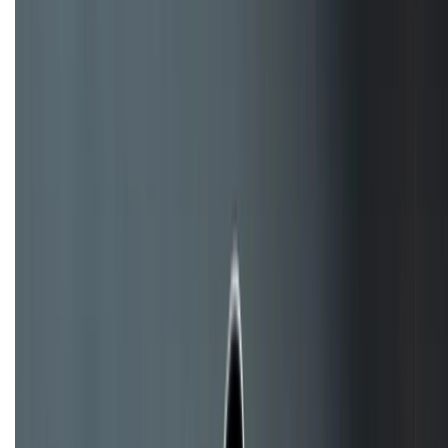
TỔNG ĐÀI HỖ TRỢ
(08H30 - 21H30)
Tư vấn mua hàng (miễn phí):
1800.6229
Khiếu nại - Góp ý:
088.99999.33
Bán hàng doanh nghiệp B2B:
088.99999.22
HỖ TRỢ THANH TOÁN