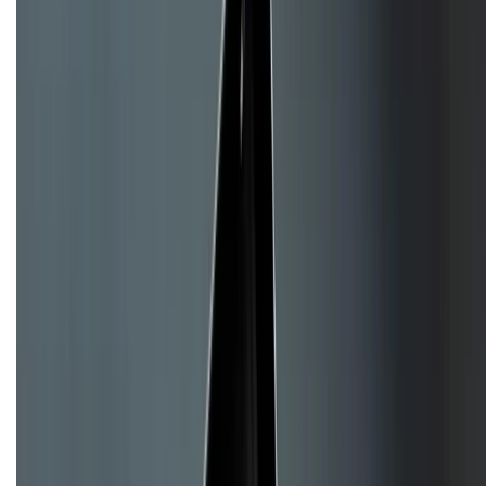
CHỨNG NHẬN
Về chúng tôi
Giới thiệu về XTMobile