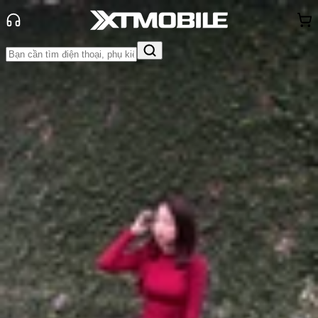
Trang chủ
Tin tức
Tin Mới
Tin Mới
Đánh Giá - Trên Tay
So Sánh
Tư vấn
Khuyến
mãi
Thủ thuật
Hỏi đáp
App - Game
Thông báo
Khách
hàng - Sự kiện
Ảnh render và thông số kỹ thuật
của Vivo X300 Pro bị rò rỉ
Anh Thư
Ngày đăng:
18/07/2025
Cập nhật:
18/07/2025