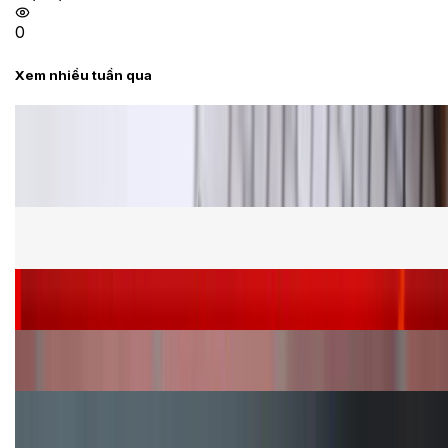
0
Xem nhiều tuần qua
Tư vấn
Bảng giá Samsung S24 Ultra tại XTmobile tháng 8,
giảm sâu, ưu đãi bất ngờ
Cấu hình Samsung Galaxy Z Flip 8: Ra mắt với hai
phiên bản chip khác nhau
Siêu sale 8.8 - Săn deal rẻ vô đối: Mua điện thoại
giảm thêm đến 400K tại XTmobile!
Nên mua iPhone VN/A hay LL/A: So sánh chi tiết
máy nào tốt hơn?
Đây là cách sử dụng nút Action Button trên iPhone
hiệu quả hơn!