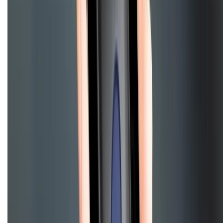
Chính sách kiểm hàng
HỖ TRỢ THANH TOÁN
CHỨNG NHẬN