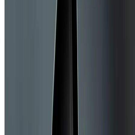
Liên hệ hợp tác
Hệ thống cửa hàng bán lẻ
Về trang chủ
Hỗ trợ khách hàng
Mua hàng trả góp
Mua hàng online
Dịch vụ bảo hành mở rộng
Hình thức thanh toán
Tra cứu bảo hành
Tra cứu điểm XTMember
Hướng dẫn mua hàng trả góp
Dịch vụ bán hàng B2B