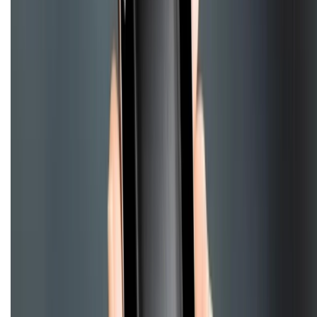
Mua hàng online
Dịch vụ bảo hành mở rộng
Hình thức thanh toán
Tra cứu bảo hành
Tra cứu điểm XTMember
Hướng dẫn mua hàng trả góp
Dịch vụ bán hàng B2B
Chính sách
Bảo hành mở rộng
Chính sách dùng sản phẩm 7 ngày miễn phí
Chính sách đổi trả
Chính sách bảo hành
Chính sách bảo mật thông tin