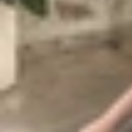
Một trong những điểm nhấn đáng chú ý nhất của 
X200 Pro Mini, giúp thiết bị này vượt xa nhiều 
sử dụng cả ngày dài mà không lo hết pin, ngay c
Mini hứa hẹn mang đến trải nghiệm liền mạch và ti
Về khả năng nhiếp ảnh, Vivo X300 Pro Mini được
camera 50MP, bao gồm một ống kính telephoto p
nét tự động bằng laser, đảm bảo chất lượng ảnh 
nhu cầu chụp ảnh và quay video chất lượng cao.