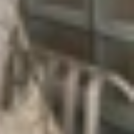
 Đây là bước tiến lớn so với pin 5.700 mAh trên
ung lượng pin khủng, người dùng có thể thoải mái
. Kết hợp với khả năng sạc nhanh, Vivo X300 Pro
o Mini. Thiết bị này sẽ tiếp tục sử dụng cụm ba
 Zeiss, cùng công nghệ phủ T* và tính năng lấy
ie 32MP hỗ trợ quay video 4K cũng sẽ đáp ứng tốt