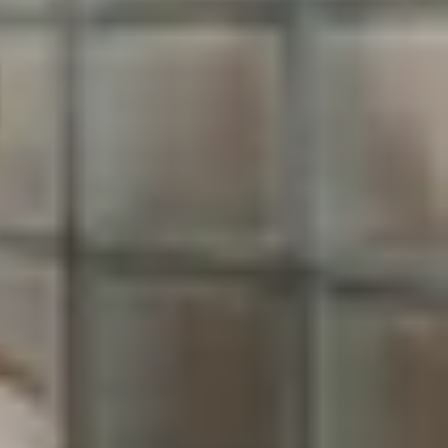
p nhỏ gọn được kỳ vọng sẽ mang đến trải nghiệm
ự kết hợp giữa thiết kế tinh tế và hiệu năng mạnh
ng lại vẻ ngoài hiện đại và tinh tế. Khác với xu
 lại trải nghiệm cầm nắm thoải mái hơn.
nh LTPO AMOLED 6.
31 inch hỗ trợ HDR10+ và tần
ệm năng lượng.