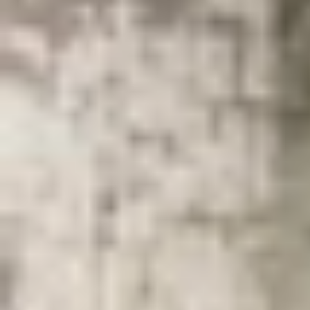
Theo dõi XTMobile trên