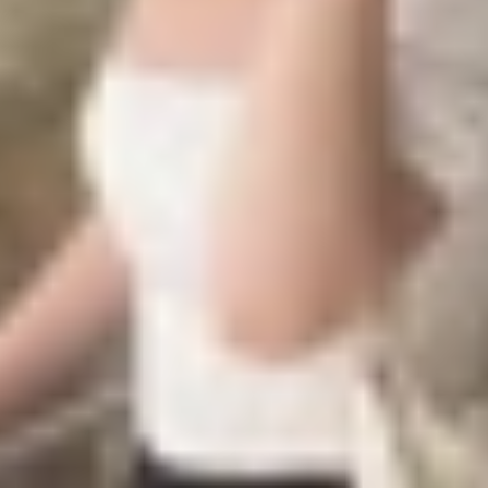
Vivo X300 Pro Mini là dung lượng pin lên đến 7.000 mAh.
đối thủ trong cùng phân khúc về thời lượng sử dụng. Với d
ả khi chơi game, xem video hay thực hiện các tác vụ nặng
ện lợi.
 dự đoán sẽ kế thừa hệ thống camera ấn tượng từ X200 Pr
eriscope, hỗ trợ zoom quang học sắc nét. Sự hợp tác với
chụp vượt trội trong mọi điều kiện ánh sáng. Camera self