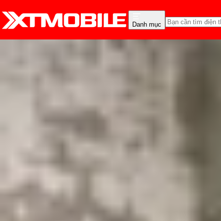
Danh mục
Trang chủ
Tin tức
Tin Mới
Tin Mới
Đánh Giá - Trên Tay
So Sánh
Tư vấn
Khuy
Vivo X300 Pro Mini rò r
vân tay siêu âm
Triệu Vy
Ngày đăng:
09/06/2025
Cập nhật:
09/06/2025