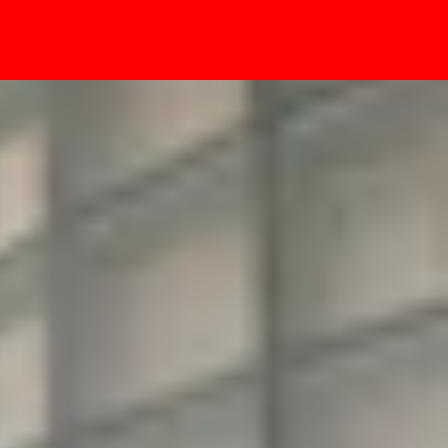
- Sự kiện
àn hình phẳng, cảm biến