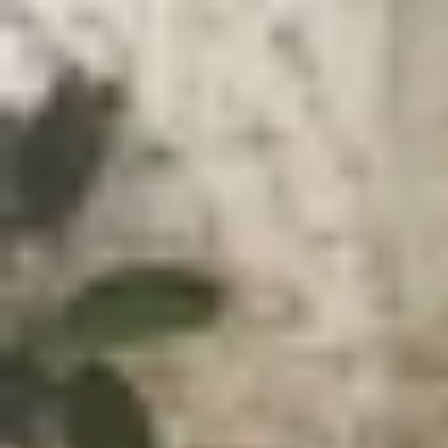
Xem nhanh
Ẩn
1
Vivo X300 Pro Mini rò rỉ cấu hình đỉnh c
Vivo X300 Pro Mini rò rỉ cấu hình đỉnh
Thị trường smartphone đang sôi động với những
vượt trội. Những chi tiết mới nhất về cấu hình c
mẽ.
Vivo X300 Pro Mini được cho là sẽ sở hữu màn hì
hướng màn hình cong từng phổ biến, thiết kế màn
Vivo X300 Pro Mini có thể sẽ tiếp tục sử dụng c
số quét 120Hz. Cấu hình này giúp máy
đảm bảo c