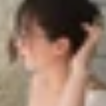
ao trong thiết kế nhỏ gọn
 cao trong thiết kế nhỏ gọn
 thông tin rò rỉ về Vivo X300 Pro Mini, một mẫu flagshi
ủa thiết bị này cho thấy Vivo đang tiếp tục đặt cược vào s
nh phẳng kích thước 6.3 inch với viền bezel đối xứng, ma
 hình phẳng giúp giảm thiểu tình trạng chạm nhầm và mang
ông nghệ hiển thị tương tự
Vivo X200 Pro Mini
với màn hì
hất lượng hình ảnh sắc nét, màu sắc sống động và tiết ki