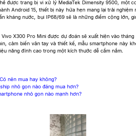
 thể được trang bị vi xử lý MediaTek Dimensity 9500, một c
u hành Android 15, thiết bị này hứa hẹn mang lại trải nghiệm
n kháng nước, bụi IP68/69 sẽ là những điểm cộng lớn, giú
 Vivo X300 Pro Mini được dự đoán sẽ xuất hiện vào tháng 
pin, cảm biến vân tay và thiết kế, mẫu smartphone này kh
iệu năng đỉnh cao trong một kích thước dễ cầm nắm.
t: Có nên mua hay không?
agship nhỏ gọn nào đáng mua hơn?
Smartphone nhỏ gọn nào mạnh hơn?