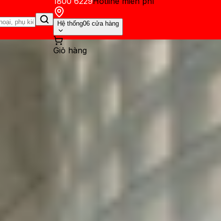
1800 6229
Hotline miễn phí
Hệ thống
06 cửa hàng
Giỏ hàng
ến mãi
Thủ thuật
Hỏi đáp
App - Game
Thông báo
Khách hàng 
ỉ cấu hình: Pin 7.000 mAh, m