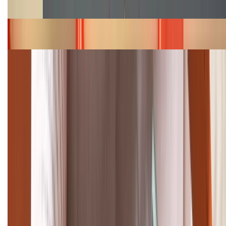
năm 2026
Bảng giá iPhone 15 cập nhật mới nhất tháng
08/2026
Cập nhật bảng giá điện thoại Samsung tháng 8:
Giảm đến 15.49 triệu
TỔNG ĐÀI HỖ TRỢ
(08H30 - 21H30)
Tư vấn mua hàng (miễn phí):
1800.6229
Khiếu nại - Góp ý:
088.99999.33
Bán hàng doanh nghiệp B2B: