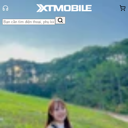
Trang chủ
Tin tức
So Sánh
Tin Mới
Đánh Giá - Trên Tay
So Sánh
Tư vấn
Khuyến
mãi
Thủ thuật
Hỏi đáp
App - Game
Thông báo
Khách
hàng - Sự kiện
So sánh Vivo X200 Pro mini và
OPPO Find X8s: Smartphone nhỏ
gọn nào mạnh hơn?
Thùy Nguyễn
Ngày đăng:
08/05/2025