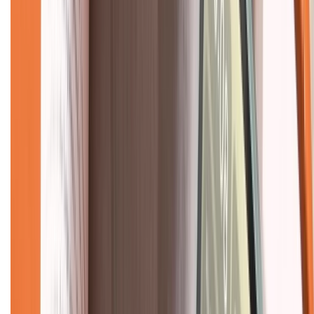
Tra cứu bảo hành
Tra cứu điểm XTMember
Hướng dẫn mua hàng trả góp
Dịch vụ bán hàng B2B
Chính sách
Bảo hành mở rộng
Chính sách dùng sản phẩm 7 ngày miễn phí
Chính sách đổi trả
Chính sách bảo hành
Chính sách bảo mật thông tin
Chính sách kiểm hàng
TỔNG ĐÀI HỖ TRỢ