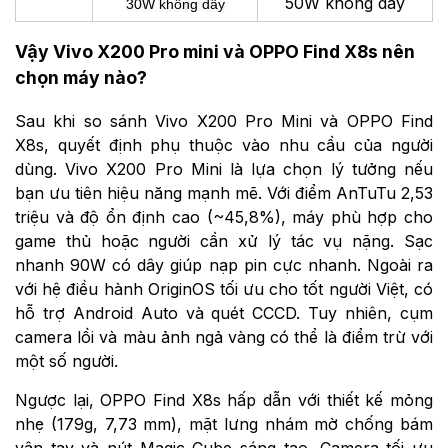
50W không dây
30W không dây
Vậy Vivo X200 Pro mini và OPPO Find X8s nên
chọn máy nào?
Sau khi so sánh Vivo X200 Pro Mini và OPPO Find
X8s, quyết định phụ thuộc vào nhu cầu của người
dùng. Vivo X200 Pro Mini là lựa chọn lý tưởng nếu
bạn ưu tiên hiệu năng mạnh mẽ. Với điểm AnTuTu 2,53
triệu và độ ổn định cao (~45,8%), máy phù hợp cho
game thủ hoặc người cần xử lý tác vụ nặng. Sạc
nhanh 90W có dây giúp nạp pin cực nhanh. Ngoài ra
với hệ điều hành OriginOS tối ưu cho tốt người Việt, có
hỗ trợ Android Auto và quét CCCD. Tuy nhiên, cụm
camera lồi và màu ảnh ngả vàng có thể là điểm trừ với
một số người.
Ngược lại, OPPO Find X8s hấp dẫn với thiết kế mỏng
nhẹ (179g, 7,73 mm), mặt lưng nhám mờ chống bám
vân tay và nút Magic Cube sáng tạo. Camera tối ưu