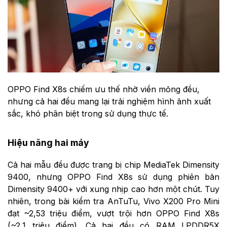
OPPO Find X8s chiếm ưu thế nhờ viền mỏng đều,
nhưng cả hai đều mang lại trải nghiệm hình ảnh xuất
sắc, khó phân biệt trong sử dụng thực tế.
Hiệu năng hai máy
Cả hai mẫu đều được trang bị chip MediaTek Dimensity
9400, nhưng OPPO Find X8s sử dụng phiên bản
Dimensity 9400+ với xung nhịp cao hơn một chút. Tuy
nhiên, trong bài kiểm tra AnTuTu, Vivo X200 Pro Mini
đạt ~2,53 triệu điểm, vượt trội hơn OPPO Find X8s
(~2,1 triệu điểm). Cả hai đều có RAM LPDDR5X