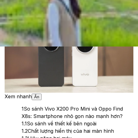
Cập nhật:
08/05/2025
Theo dõi XTMobile trên
Xem nhanh
Ẩn
1
So sánh Vivo X200 Pro Mini và Oppo Find
X8s: Smartphone nhỏ gọn nào mạnh hơn?
1.1
So sánh về thiết kế bên ngoài
1.2
Chất lượng hiển thị của hai màn hình