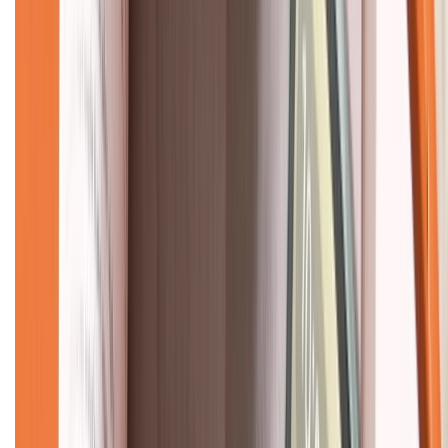
Về chúng tôi
Giới thiệu về XTMobile
Liên hệ hợp tác
Hệ thống cửa hàng bán lẻ
Về trang chủ
Hỗ trợ khách hàng
Mua hàng trả góp
Mua hàng online
Dịch vụ bảo hành mở rộng
Hình thức thanh toán