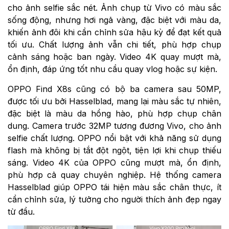
cho ảnh selfie sắc nét. Ảnh chụp từ Vivo có màu sắc
sống động, nhưng hơi ngả vàng, đặc biệt với màu da,
khiến ảnh đôi khi cần chỉnh sửa hậu kỳ để đạt kết quả
tối ưu. Chất lượng ảnh vẫn chi tiết, phù hợp chụp
cảnh sáng hoặc ban ngày. Video 4K quay mượt mà,
ổn định, đáp ứng tốt nhu cầu quay vlog hoặc sự kiện.
OPPO Find X8s cũng có bộ ba camera sau 50MP,
được tối ưu bởi Hasselblad, mang lại màu sắc tự nhiên,
đặc biệt là màu da hồng hào, phù hợp chụp chân
dung. Camera trước 32MP tương đương Vivo, cho ảnh
selfie chất lượng. OPPO nổi bật với khả năng sử dụng
flash mà không bị tắt đột ngột, tiện lợi khi chụp thiếu
sáng. Video 4K của OPPO cũng mượt mà, ổn định,
phù hợp cả quay chuyên nghiệp. Hệ thống camera
Hasselblad giúp OPPO tái hiện màu sắc chân thực, ít
cần chỉnh sửa, lý tưởng cho người thích ảnh đẹp ngay
từ đầu.