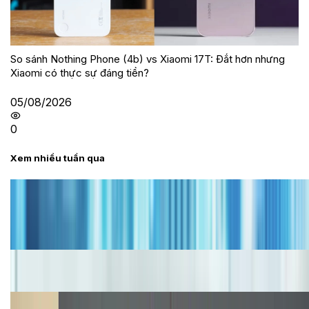
So sánh Nothing Phone (4b) vs Xiaomi 17T: Đắt hơn nhưng
Xiaomi có thực sự đáng tiền?
05/08/2026
0
Xem nhiều tuần qua
Tư vấn
Bảng giá iPhone cũ mới nhất trong tháng 8 năm
2026, giá siêu hấp dẫn
Cập nhật bảng giá iPhone năm 2026: Giá tốt, ưu đãi
hấp dẫn
Cập nhật bảng giá Galaxy S23 (Plus, Ultra) cũ, mới