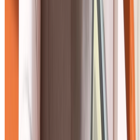
KẾT NỐI VỚI CHÚNG TÔI
CHỨNG NHẬN