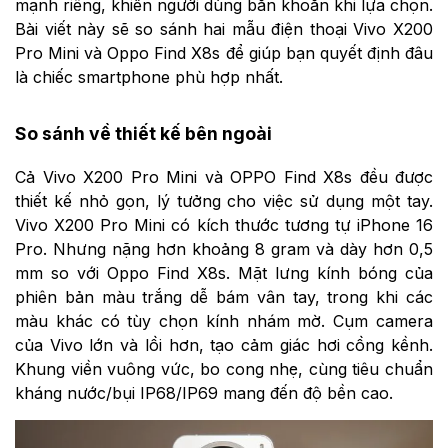
mạnh riêng, khiến người dùng băn khoăn khi lựa chọn.
Bài viết này sẽ so sánh hai mẫu điện thoại Vivo X200
Pro Mini và Oppo Find X8s để giúp bạn quyết định đâu
là chiếc smartphone phù hợp nhất.
So sánh về thiết kế bên ngoài
Cả Vivo X200 Pro Mini và OPPO Find X8s đều được
thiết kế nhỏ gọn, lý tưởng cho việc sử dụng một tay.
Vivo X200 Pro Mini có kích thước tương tự iPhone 16
Pro. Nhưng nặng hơn khoảng 8 gram và dày hơn 0,5
mm so với Oppo Find X8s. Mặt lưng kính bóng của
phiên bản màu trắng dễ bám vân tay, trong khi các
màu khác có tùy chọn kính nhám mờ. Cụm camera
của Vivo lớn và lồi hơn, tạo cảm giác hơi cồng kềnh.
Khung viền vuông vức, bo cong nhẹ, cùng tiêu chuẩn
kháng nước/bụi IP68/IP69 mang đến độ bền cao.