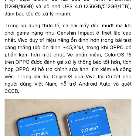
(12GB/16GB) và bộ nhớ UFS 4.0 (256GB/512GB/1TB),
đảm bảo tốc độ xử lý nhanh.
Trong sử dụng thực tế, cả hai máy đều mượt mà khi
chơi game nặng như Genshin Impact ở thiết lập cao
nhất. Vivo duy trì hiệu năng ổn định hơn trong bài test
căng thẳng (độ ổn định ~45,8%), trong khi OPPO có
phần kém hơn một chút. Về phần mềm, ColorOS 15
trên OPPO được đánh giá xử lý thông báo tốt hơn, tích
hợp OPPO AI hỗ trợ chỉnh sửa ảnh, tìm kiếm và công
việc. Trong khi đó, OriginOS của Vivo tối ưu tốt cho
người dùng Việt Nam, hỗ trợ Android Auto và quét
CCCD.