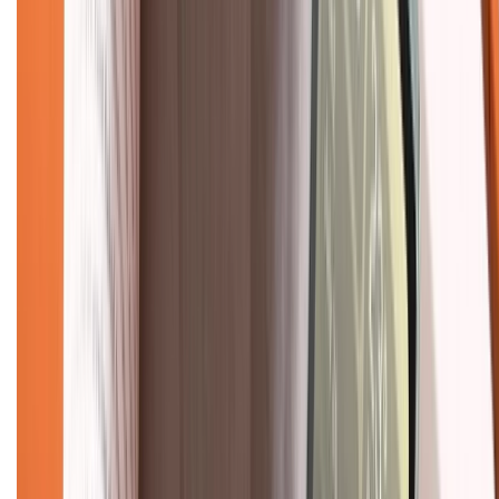
Tư vấn mua hàng (miễn phí):
1800.6229
(08h30 - 21h30)
Khiếu nại - Góp ý:
088.99999.33
(09h00 - 18h00)
Trung tâm bảo hành:
028.710.89898
(08h30 - 21h00)
KẾT NỐI VỚI CHÚNG TÔI
Về chúng tôi
Giới thiệu về XTMobile
Liên hệ hợp tác