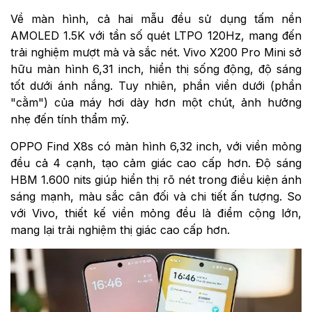
Về màn hình, cả hai mẫu đều sử dụng tấm nền
AMOLED 1.5K với tần số quét LTPO 120Hz, mang đến
trải nghiệm mượt mà và sắc nét. Vivo X200 Pro Mini sở
hữu màn hình 6,31 inch, hiển thị sống động, độ sáng
tốt dưới ánh nắng. Tuy nhiên, phần viền dưới (phần
"cằm") của máy hơi dày hơn một chút, ảnh hưởng
nhẹ đến tính thẩm mỹ.
OPPO Find X8s có màn hình 6,32 inch, với viền mỏng
đều cả 4 cạnh, tạo cảm giác cao cấp hơn. Độ sáng
HBM 1.600 nits giúp hiển thị rõ nét trong điều kiện ánh
sáng mạnh, màu sắc cân đối và chi tiết ấn tượng. So
với Vivo, thiết kế viền mỏng đều là điểm cộng lớn,
mang lại trải nghiệm thị giác cao cấp hơn.