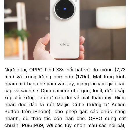
Ngược lại, OPPO Find X8s nổi bật với độ mỏng (7,73
mm) và trọng lượng nhẹ hơn (179g). Mặt lưng kính
nhám mờ hạn chế bám vân tay, mang lại cảm giác cao
cấp và sạch sẽ. Cụm camera nhỏ gọn, lồi ít, được sắp
xếp đối xứng, tạo sự cân đối về mặt thẩm mỹ. Điểm
nhấn độc đáo là nút Magic Cube (tương tự Action
Button trên iPhone), cho phép gán các chức năng
nhanh, dù thao tác còn hạn chế. OPPO cũng đạt
chuẩn IP68/IP69, với các tùy chọn màu sắc nổi bật,