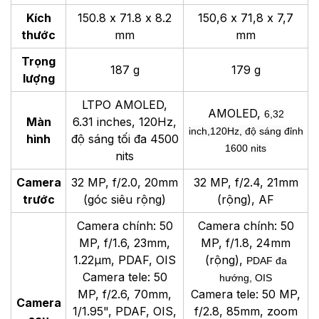
Kích
150.8 x 71.8 x 8.2
150,6 x 71,8 x 7,7
thước
mm
mm
Trọng
187 g
179 g
lượng
LTPO AMOLED,
AMOLED,
6,32
Màn
6.31 inches, 120Hz,
inch,120Hz, độ sáng đỉnh
hình
độ sáng tối đa 4500
1600 nits
nits
Camera
32 MP, f/2.0, 20mm
32 MP, f/2.4, 21mm
trước
(góc siêu rộng)
(rộng), AF
Camera chính: 50
Camera chính: 50
MP, f/1.6, 23mm,
MP, f/1.8, 24mm
1.22µm, PDAF, OIS
(rộng),
PDAF đa
Camera tele: 50
hướng, OIS
MP, f/2.6, 70mm,
Camera tele: 50 MP,
Camera
1/1.95", PDAF, OIS,
f/2.8, 85mm, zoom