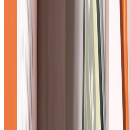
Hệ thống cửa hàng bán lẻ
Về trang chủ
Hỗ trợ khách hàng
Mua hàng trả góp
Mua hàng online
Dịch vụ bảo hành mở rộng
Hình thức thanh toán
Tra cứu bảo hành
Tra cứu điểm XTMember
Hướng dẫn mua hàng trả góp
Dịch vụ bán hàng B2B
Chính sách