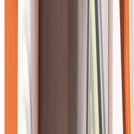
CHỨNG NHẬN
Về chúng tôi
Giới thiệu về XTMobile
Liên hệ hợp tác