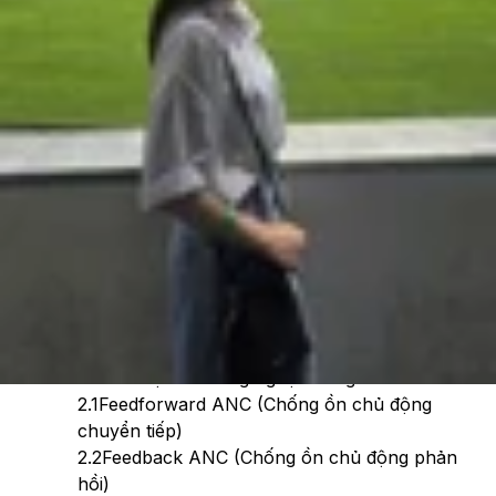
Theo dõi XTMobile trên
Xem nhanh
Ẩn
1
ANC là gì?
2
Phân loại các công nghệ chống ồn ANC
2.1
Feedforward ANC (Chống ồn chủ động
chuyển tiếp)
2.2
Feedback ANC (Chống ồn chủ động phản
hồi)