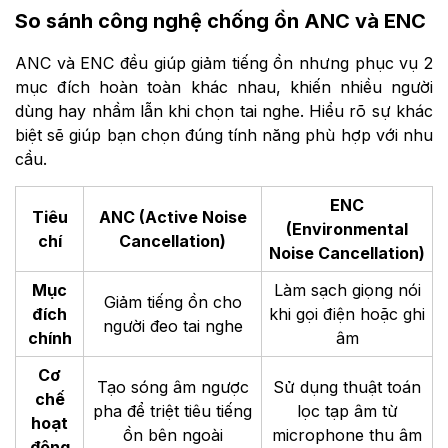
So sánh công nghệ chống ồn ANC và ENC
ANC và ENC đều giúp giảm tiếng ồn nhưng phục vụ 2
mục đích hoàn toàn khác nhau, khiến nhiều người
dùng hay nhầm lẫn khi chọn tai nghe. Hiểu rõ sự khác
biệt sẽ giúp bạn chọn đúng tính năng phù hợp với nhu
cầu.
ENC
Tiêu
ANC (Active Noise
(Environmental
chí
Cancellation)
Noise Cancellation)
Mục
Làm sạch giọng nói
Giảm tiếng ồn cho
đích
khi gọi điện hoặc ghi
người đeo tai nghe
chính
âm
Cơ
Tạo sóng âm ngược
Sử dụng thuật toán
chế
pha để triệt tiêu tiếng
lọc tạp âm từ
hoạt
ồn bên ngoài
microphone thu âm
động