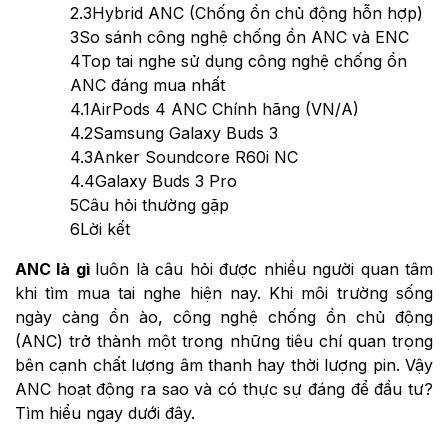
2.3
Hybrid ANC (Chống ồn chủ động hỗn hợp)
3
So sánh công nghệ chống ồn ANC và ENC
4
Top tai nghe sử dụng công nghệ chống ồn
ANC đáng mua nhất
4.1
AirPods 4 ANC Chính hãng (VN/A)
4.2
Samsung Galaxy Buds 3
4.3
Anker Soundcore R60i NC
4.4
Galaxy Buds 3 Pro
5
Câu hỏi thường gặp
6
Lời kết
ANC là gì
luôn là câu hỏi được nhiều người quan tâm
khi tìm mua tai nghe hiện nay. Khi môi trường sống
ngày càng ồn ào, công nghệ chống ồn chủ động
(ANC) trở thành một trong những tiêu chí quan trọng
bên cạnh chất lượng âm thanh hay thời lượng pin. Vậy
ANC hoạt động ra sao và có thực sự đáng để đầu tư?
Tìm hiểu ngay dưới đây.