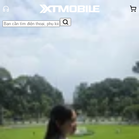
Trang chủ
Tin tức
Hỏi đáp
Tin Mới
Đánh Giá - Trên Tay
So Sánh
Tư vấn
Khuyến
mãi
Thủ thuật
Hỏi đáp
App - Game
Thông báo
Khách
hàng - Sự kiện
ANC là gì? Có nên mua tai nghe
chống ồn chủ động ANC không?
Hồng Huệ
Ngày đăng:
23/02/2026
Cập nhật:
23/02/2026