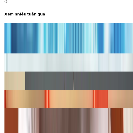
0
Xem nhiều tuần qua
Tư vấn
Bảng giá iPhone cũ mới nhất trong tháng 8 năm
2026, giá siêu hấp dẫn
Cập nhật bảng giá iPhone năm 2026: Giá tốt, ưu đãi
hấp dẫn
Cập nhật bảng giá Galaxy S23 (Plus, Ultra) cũ, mới
năm 2026
Bảng giá iPhone 15 cập nhật mới nhất tháng
08/2026
Cập nhật bảng giá điện thoại Samsung tháng 8:
Giảm đến 15.49 triệu
TỔNG ĐÀI HỖ TRỢ