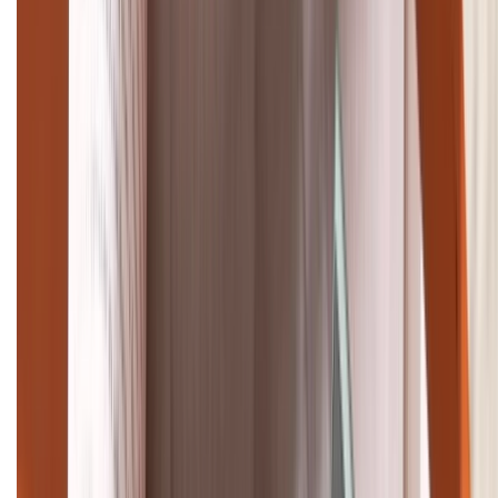
(08H30 - 21H30)
Tư vấn mua hàng (miễn phí):
1800.6229
Khiếu nại - Góp ý:
088.99999.33
Bán hàng doanh nghiệp B2B:
088.99999.22
HỖ TRỢ THANH TOÁN