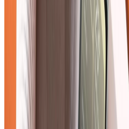
Về trang chủ
Hỗ trợ khách hàng
Mua hàng trả góp
Mua hàng online
Dịch vụ bảo hành mở rộng
Hình thức thanh toán
Tra cứu bảo hành
Tra cứu điểm XTMember
Hướng dẫn mua hàng trả góp
Dịch vụ bán hàng B2B
Chính sách
Bảo hành mở rộng