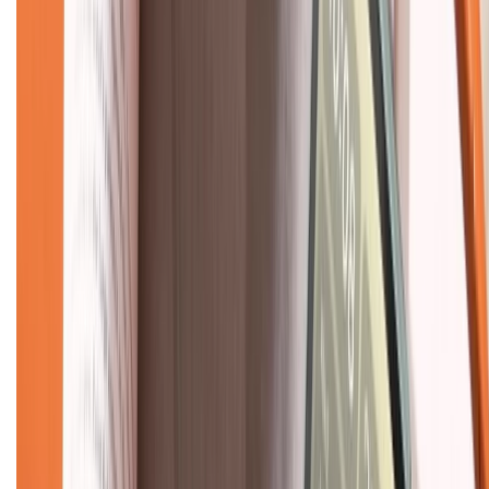
CHỨNG NHẬN
Về chúng tôi
Giới thiệu về XTMobile
Liên hệ hợp tác
Hệ thống cửa hàng bán lẻ