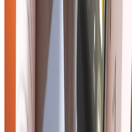
KẾT NỐI VỚI CHÚNG TÔI
Về chúng tôi
Giới thiệu về XTMobile
Liên hệ hợp tác
Hệ thống cửa hàng bán lẻ
Về trang chủ
Hỗ trợ khách hàng
Mua hàng trả góp
Mua hàng online
Dịch vụ bảo hành mở rộng