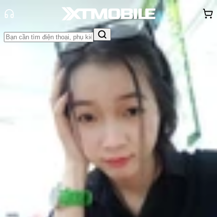
Trang chủ
Tin tức
Đánh Giá - Trên Tay
Tin Mới
Đánh Giá - Trên Tay
So Sánh
Tư vấn
Khuyến
mãi
Thủ thuật
Hỏi đáp
App - Game
Thông báo
Khách
hàng - Sự kiện
Xiaomi Mi CC9 ra mắt tại Châu Âu
với tên gọi khác là Mi 9 Lite
Nguyễn Phan Thảo Nguyên
Ngày đăng:
17/09/2019
Cập nhật:
17/09/2019