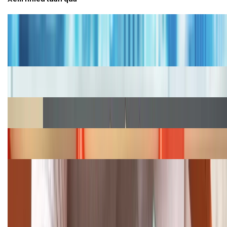
Tư vấn
Bảng giá iPhone cũ mới nhất trong tháng 8 năm
2026, giá siêu hấp dẫn
Cập nhật bảng giá iPhone năm 2026: Giá tốt, ưu đãi
hấp dẫn
Cập nhật bảng giá Galaxy S23 (Plus, Ultra) cũ, mới
năm 2026
Bảng giá iPhone 15 cập nhật mới nhất tháng
08/2026
Cập nhật bảng giá điện thoại Samsung tháng 8:
Giảm đến 15.49 triệu
TỔNG ĐÀI HỖ TRỢ
(08H30 - 21H30)