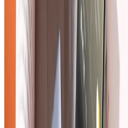
Chính sách dùng sản phẩm 7 ngày miễn phí
Chính sách đổi trả
Chính sách bảo hành
Chính sách bảo mật thông tin
Chính sách kiểm hàng
TỔNG ĐÀI HỖ TRỢ
Tư vấn mua hàng (miễn phí):
1800.6229
(08h30 - 21h30)
Khiếu nại - Góp ý:
088.99999.33
(09h00 - 18h00)
Trung tâm bảo hành:
028.710.89898
(08h30 - 21h00)