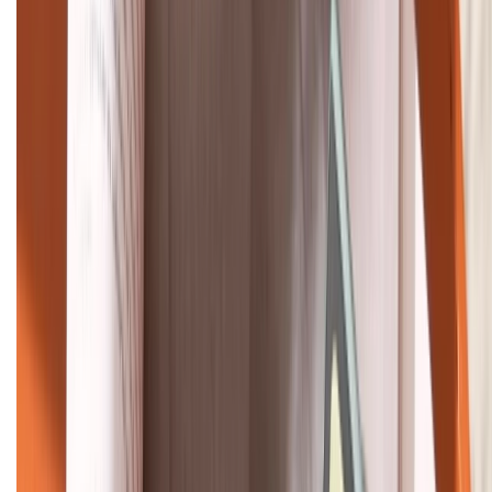
Tư vấn mua hàng (miễn phí):
1800.6229
Khiếu nại - Góp ý:
088.99999.33
Bán hàng doanh nghiệp B2B:
088.99999.22
HỖ TRỢ THANH TOÁN