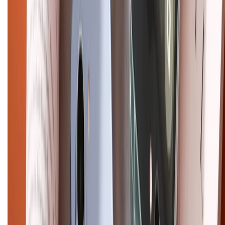
Hình thức thanh toán
Tra cứu bảo hành
Tra cứu điểm XTMember
Hướng dẫn mua hàng trả góp
Dịch vụ bán hàng B2B
Chính sách
Bảo hành mở rộng
Chính sách dùng sản phẩm 7 ngày miễn phí
Chính sách đổi trả
Chính sách bảo hành
Chính sách bảo mật thông tin
Chính sách kiểm hàng
HỖ TRỢ THANH TOÁN