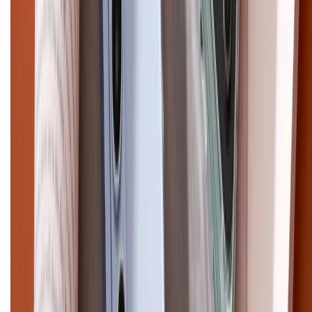
Điện thoại iPhone
iPhone 17 Pro Max
iPhone 17
Pro
iPhone 17
iPhone 16
iPhone 16 Pro Max
iPhone 15
Pro Max
iPhone 15
Điện thoại Samsung
Samsung S26
Ultra
Samsung S26
Samsung S25
iPhone cũ
iPhone 17
cũ
iPhone 16 cũ
iPhone 16 Pro Max cũ
Copyright @2012 HỘ KINH DOANH CỬA HÀNG ĐIỆN THOẠI DI ĐỘNG
XTMOBILE. Số GPKD: 41A8052143 – Cấp ngày 11/05/2023. Địa chỉ: 50
Trần Quang Khải, Phường Tân Định, Quận 1, TP.HCM. Điện thoại:
1800.6229 (Miễn Phí)
Email: xtmobile.sg@gmail.com. Chịu trách nhiệm nội dung: Lê Xuân
Hoà