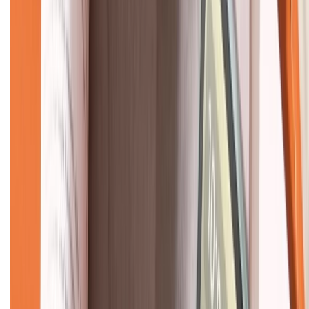
KẾT NỐI VỚI CHÚNG TÔI
CHỨNG NHẬN