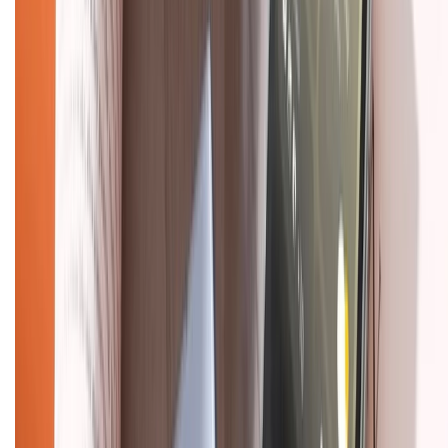
TỔNG ĐÀI HỖ TRỢ
Tư vấn mua hàng (miễn phí):
1800.6229
(08h30 - 21h30)
Khiếu nại - Góp ý:
088.99999.33
(09h00 - 18h00)
Trung tâm bảo hành:
028.710.89898
(08h30 - 21h00)
KẾT NỐI VỚI CHÚNG TÔI
Về chúng tôi