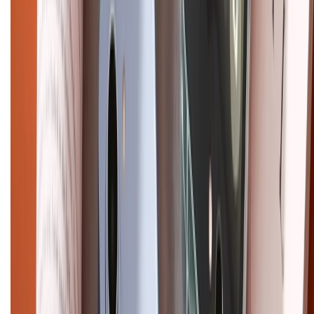
Dịch vụ bán hàng B2B
Chính sách
Bảo hành mở rộng
Chính sách dùng sản phẩm 7 ngày miễn phí
Chính sách đổi trả
Chính sách bảo hành
Chính sách bảo mật thông tin
Chính sách kiểm hàng
HỖ TRỢ THANH TOÁN