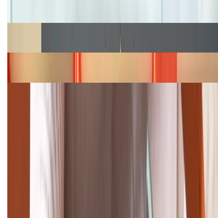
hấp dẫn
Cập nhật bảng giá Galaxy S23 (Plus, Ultra) cũ, mới
năm 2026
Bảng giá iPhone 15 cập nhật mới nhất tháng
08/2026
Cập nhật bảng giá điện thoại Samsung tháng 8:
Giảm đến 15.49 triệu
TỔNG ĐÀI HỖ TRỢ
(08H30 - 21H30)
Tư vấn mua hàng (miễn phí):
1800.6229
Khiếu nại - Góp ý: