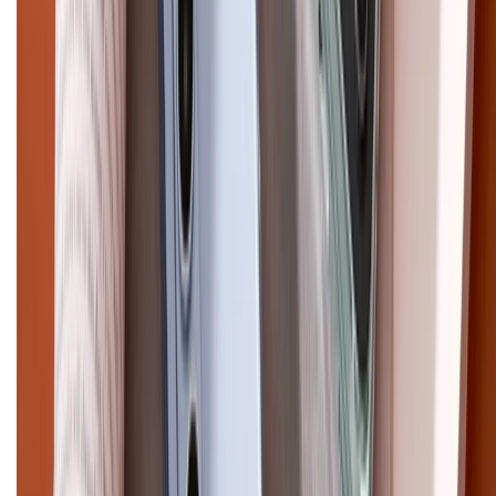
Điện thoại iPhone
iPhone 17 Pro Max
iPhone 17
Pro
iPhone 17
iPhone 16
iPhone 16 Pro Max
iPhone 15
Pro Max
iPhone 15
Điện thoại Samsung
Samsung S26
Ultra
Samsung S26
Samsung S25
iPhone cũ
iPhone 17
cũ
iPhone 16 cũ
iPhone 16 Pro Max cũ
Copyright @2012 HỘ KINH DOANH CỬA HÀNG ĐIỆN THOẠI DI ĐỘNG
XTMOBILE. Số GPKD: 41A8052143 – Cấp ngày 11/05/2023. Địa chỉ: 50
Trần Quang Khải, Phường Tân Định, Quận 1, TP.HCM. Điện thoại:
1800.6229 (Miễn Phí)
Email: xtmobile.sg@gmail.com. Chịu trách nhiệm nội dung: Lê Xuân
Hoà