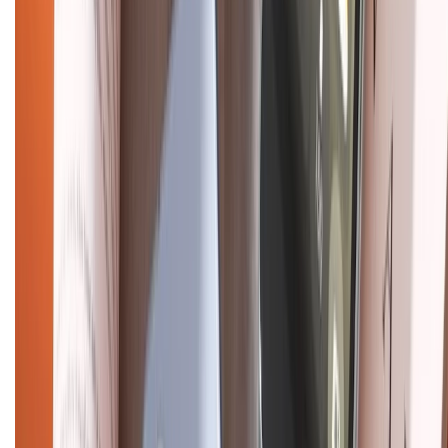
Giới thiệu về XTMobile
Liên hệ hợp tác
Hệ thống cửa hàng bán lẻ
Về trang chủ
Hỗ trợ khách hàng
Mua hàng trả góp
Mua hàng online
Dịch vụ bảo hành mở rộng
Hình thức thanh toán
Tra cứu bảo hành
Tra cứu điểm XTMember
Hướng dẫn mua hàng trả góp