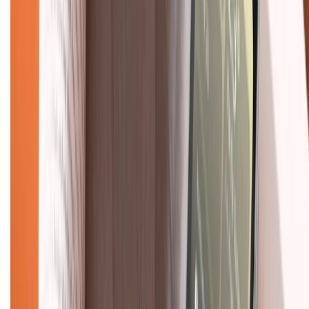
Dịch vụ bảo hành mở rộng
Hình thức thanh toán
Tra cứu bảo hành
Tra cứu điểm XTMember
Hướng dẫn mua hàng trả góp
Dịch vụ bán hàng B2B
Chính sách
Bảo hành mở rộng
Chính sách dùng sản phẩm 7 ngày miễn phí
Chính sách đổi trả
Chính sách bảo hành
Chính sách bảo mật thông tin
Chính sách kiểm hàng