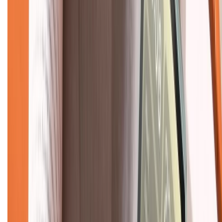
Về chúng tôi
Giới thiệu về XTMobile
Liên hệ hợp tác
Hệ thống cửa hàng bán lẻ
Về trang chủ
Hỗ trợ khách hàng
Mua hàng trả góp
Mua hàng online