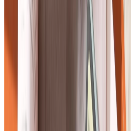
088.99999.33
Bán hàng doanh nghiệp B2B:
088.99999.22
HỖ TRỢ THANH TOÁN