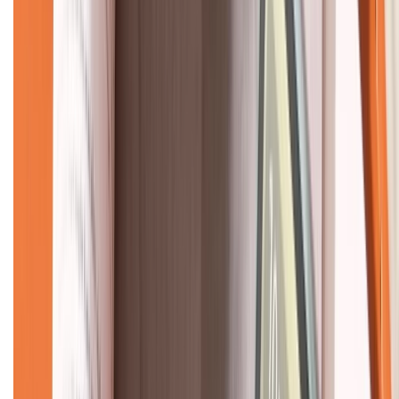
CHỨNG NHẬN
Về chúng tôi
Giới thiệu về XTMobile