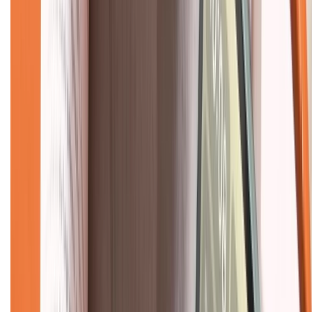
Liên hệ hợp tác
Hệ thống cửa hàng bán lẻ
Về trang chủ
Hỗ trợ khách hàng
Mua hàng trả góp
Mua hàng online
Dịch vụ bảo hành mở rộng
Hình thức thanh toán
Tra cứu bảo hành
Tra cứu điểm XTMember
Hướng dẫn mua hàng trả góp
Dịch vụ bán hàng B2B