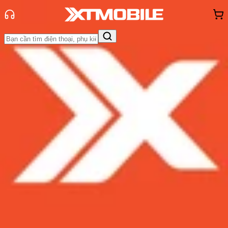
Trang chủ
Tin tức
So Sánh
Tin Mới
Đánh Giá - Trên Tay
So Sánh
Tư vấn
Khuyến
mãi
Thủ thuật
Hỏi đáp
App - Game
Thông báo
Khách
hàng - Sự kiện
So sánh Asus ROG Phone 5 và
Xiaomi Black Shark 4 Pro đâu là lựa
chọn gaming tốt hơn
Admin
Ngày đăng:
12/04/2021