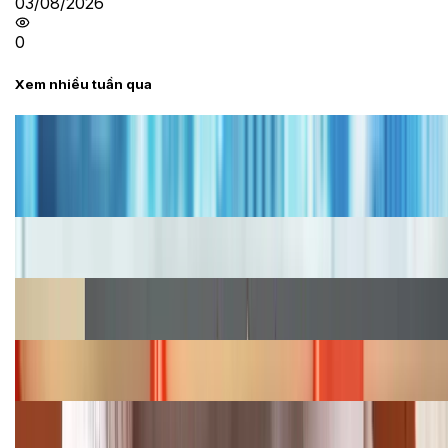
03/08/2026
0
Xem nhiều tuần qua
Tư vấn
Bảng giá iPhone cũ mới nhất trong tháng 8 năm
2026, giá siêu hấp dẫn
Cập nhật bảng giá iPhone năm 2026: Giá tốt, ưu đãi
hấp dẫn
Cập nhật bảng giá Galaxy S23 (Plus, Ultra) cũ, mới
năm 2026
Bảng giá iPhone 15 cập nhật mới nhất tháng
08/2026
Cập nhật bảng giá điện thoại Samsung tháng 8:
Giảm đến 15.49 triệu