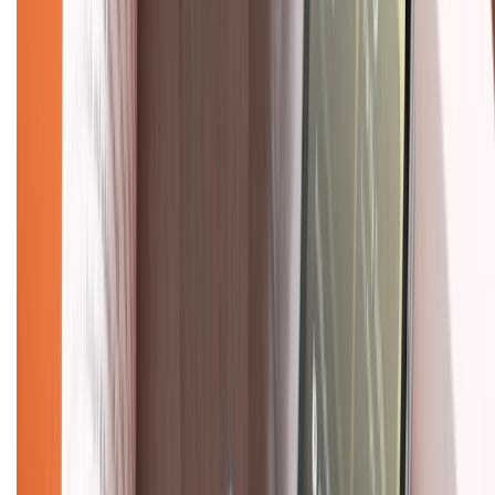
Trung tâm bảo hành:
028.710.89898
(08h30 - 21h00)
KẾT NỐI VỚI CHÚNG TÔI
Về chúng tôi
Giới thiệu về XTMobile
Liên hệ hợp tác
Hệ thống cửa hàng bán lẻ
Về trang chủ
Hỗ trợ khách hàng
Mua hàng trả góp