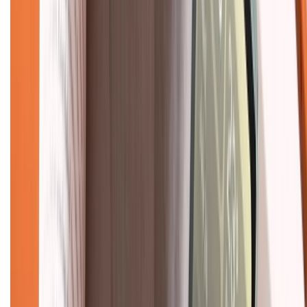
Chính sách
Bảo hành mở rộng
Chính sách dùng sản phẩm 7 ngày miễn phí
Chính sách đổi trả
Chính sách bảo hành
Chính sách bảo mật thông tin
Chính sách kiểm hàng
TỔNG ĐÀI HỖ TRỢ
Tư vấn mua hàng (miễn phí):
1800.6229
(08h30 - 21h30)
Khiếu nại - Góp ý:
088.99999.33
(09h00 - 18h00)