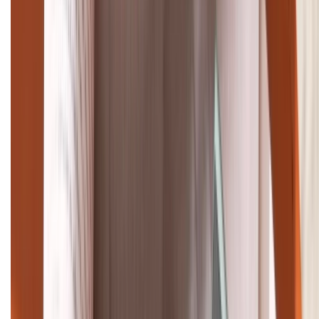
TỔNG ĐÀI HỖ TRỢ
(08H30 - 21H30)
Tư vấn mua hàng (miễn phí):
1800.6229
Khiếu nại - Góp ý:
088.99999.33
Bán hàng doanh nghiệp B2B:
088.99999.22
HỖ TRỢ THANH TOÁN