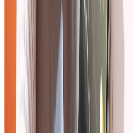
Mua hàng online
Dịch vụ bảo hành mở rộng
Hình thức thanh toán
Tra cứu bảo hành
Tra cứu điểm XTMember
Hướng dẫn mua hàng trả góp
Dịch vụ bán hàng B2B
Chính sách
Bảo hành mở rộng
Chính sách dùng sản phẩm 7 ngày miễn phí
Chính sách đổi trả
Chính sách bảo hành