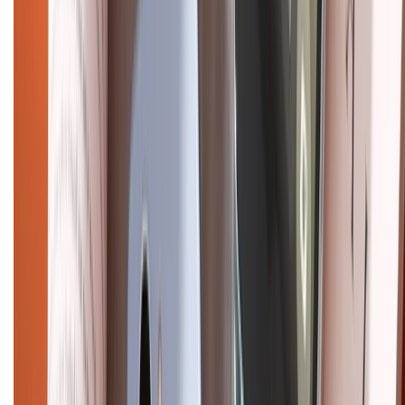
CHỨNG NHẬN
Điện thoại iPhone
iPhone 17 Pro Max
iPhone 17
Pro
iPhone 17
iPhone 16
iPhone 16 Pro Max
iPhone 15
Pro Max
iPhone 15
Điện thoại Samsung
Samsung S26
Ultra
Samsung S26
Samsung S25
iPhone cũ
iPhone 17
cũ
iPhone 16 cũ
iPhone 16 Pro Max cũ
Copyright @2012 HỘ KINH DOANH CỬA HÀNG ĐIỆN THOẠI DI ĐỘNG
XTMOBILE. Số GPKD: 41A8052143 – Cấp ngày 11/05/2023. Địa chỉ: 50
Trần Quang Khải, Phường Tân Định, Quận 1, TP.HCM. Điện thoại:
1800.6229 (Miễn Phí)
Email: xtmobile.sg@gmail.com. Chịu trách nhiệm nội dung: Lê Xuân