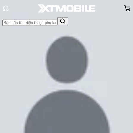
Trang chủ
Tin tức
So Sánh
Tin Mới
Đánh Giá - Trên Tay
So Sánh
Tư vấn
Khuyến
mãi
Thủ thuật
Hỏi đáp
App - Game
Thông báo
Khách
hàng - Sự kiện
So sánh Xiaomi 12S Ultra và iPhone
13 Pro Max: Flagship Xiaomi có thật
sự bùng nổ?
Cam Ngoan
Ngày đăng:
06/04/2025