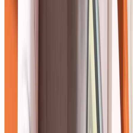
KẾT NỐI VỚI CHÚNG TÔI
CHỨNG NHẬN