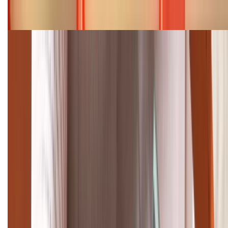
Bảng giá iPhone 15 cập nhật mới nhất tháng
08/2026
Cập nhật bảng giá điện thoại Samsung tháng 8:
Giảm đến 15.49 triệu
TỔNG ĐÀI HỖ TRỢ
(08H30 - 21H30)
Tư vấn mua hàng (miễn phí):
1800.6229
Khiếu nại - Góp ý:
088.99999.33
Bán hàng doanh nghiệp B2B:
088.99999.22