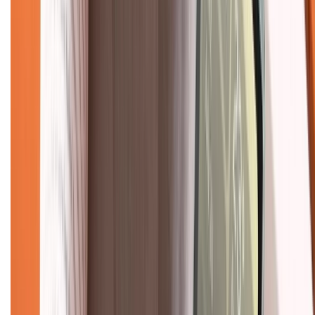
1800.6229
(08h30 - 21h30)
Khiếu nại - Góp ý:
088.99999.33
(09h00 - 18h00)
Trung tâm bảo hành:
028.710.89898
(08h30 - 21h00)
KẾT NỐI VỚI CHÚNG TÔI
Về chúng tôi
Giới thiệu về XTMobile
Liên hệ hợp tác
Hệ thống cửa hàng bán lẻ