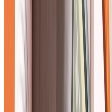
Về chúng tôi
Giới thiệu về XTMobile
Liên hệ hợp tác
Hệ thống cửa hàng bán lẻ
Về trang chủ
Hỗ trợ khách hàng
Mua hàng trả góp
Mua hàng online
Dịch vụ bảo hành mở rộng
Hình thức thanh toán
Tra cứu bảo hành