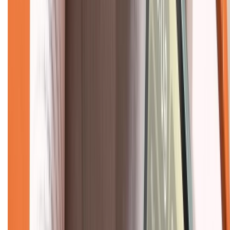
Tra cứu điểm XTMember
Hướng dẫn mua hàng trả góp
Dịch vụ bán hàng B2B
Chính sách
Bảo hành mở rộng
Chính sách dùng sản phẩm 7 ngày miễn phí
Chính sách đổi trả
Chính sách bảo hành
Chính sách bảo mật thông tin
Chính sách kiểm hàng
TỔNG ĐÀI HỖ TRỢ
Tư vấn mua hàng (miễn phí):