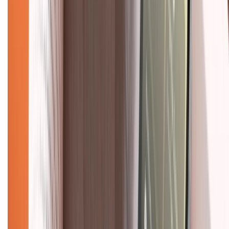
Về trang chủ
Hỗ trợ khách hàng
Mua hàng trả góp
Mua hàng online
Dịch vụ bảo hành mở rộng
Hình thức thanh toán
Tra cứu bảo hành
Tra cứu điểm XTMember
Hướng dẫn mua hàng trả góp
Dịch vụ bán hàng B2B
Chính sách
Bảo hành mở rộng
Chính sách dùng sản phẩm 7 ngày miễn phí