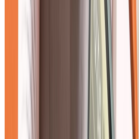
Hỗ trợ khách hàng
Mua hàng trả góp
Mua hàng online
Dịch vụ bảo hành mở rộng
Hình thức thanh toán
Tra cứu bảo hành
Tra cứu điểm XTMember
Hướng dẫn mua hàng trả góp
Dịch vụ bán hàng B2B
Chính sách
Bảo hành mở rộng
Chính sách dùng sản phẩm 7 ngày miễn phí
Chính sách đổi trả