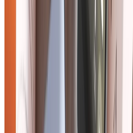
Điện thoại iPhone
iPhone 17 Pro Max
iPhone 17
Pro
iPhone 17
iPhone 16
iPhone 16 Pro Max
iPhone 15
Pro Max
iPhone 15
Điện thoại Samsung
Samsung S26
Ultra
Samsung S26
Samsung S25
iPhone cũ
iPhone 17
cũ
iPhone 16 cũ
iPhone 16 Pro Max cũ
Copyright @2012 HỘ KINH DOANH CỬA HÀNG ĐIỆN THOẠI DI ĐỘNG
XTMOBILE. Số GPKD: 41A8052143 – Cấp ngày 11/05/2023. Địa chỉ: 50
Trần Quang Khải, Phường Tân Định, Quận 1, TP.HCM. Điện thoại:
1800.6229 (Miễn Phí)
Email: xtmobile.sg@gmail.com. Chịu trách nhiệm nội dung: Lê Xuân
Hoà