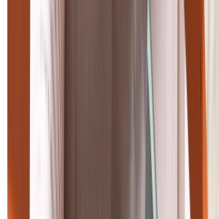
Tư vấn mua hàng (miễn phí):
1800.6229
Khiếu nại - Góp ý:
088.99999.33
Bán hàng doanh nghiệp B2B:
088.99999.22
HỖ TRỢ THANH TOÁN