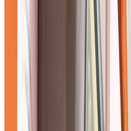
CHỨNG NHẬN
Về chúng tôi
Giới thiệu về XTMobile
Liên hệ hợp tác
Hệ thống cửa hàng bán lẻ
Về trang chủ