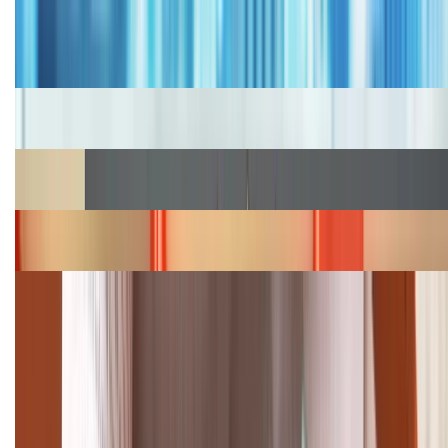
Bảng giá iPhone cũ mới nhất trong tháng 8 năm
2026, giá siêu hấp dẫn
Cập nhật bảng giá iPhone năm 2026: Giá tốt, ưu đãi
hấp dẫn
Cập nhật bảng giá Galaxy S23 (Plus, Ultra) cũ, mới
năm 2026
Bảng giá iPhone 15 cập nhật mới nhất tháng
08/2026
Cập nhật bảng giá điện thoại Samsung tháng 8:
Giảm đến 15.49 triệu
TỔNG ĐÀI HỖ TRỢ
(08H30 - 21H30)