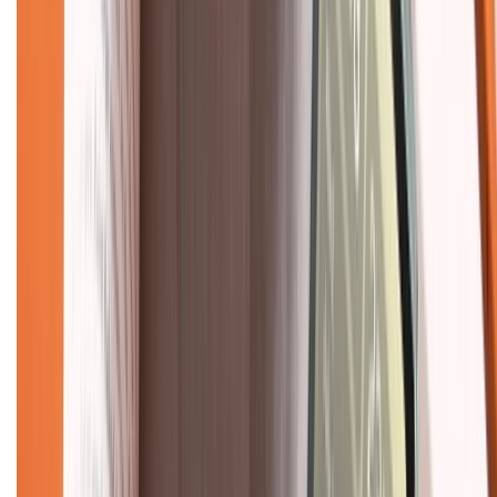
Chính sách bảo hành
Chính sách bảo mật thông tin
Chính sách kiểm hàng
TỔNG ĐÀI HỖ TRỢ
Tư vấn mua hàng (miễn phí):
1800.6229
(08h30 - 21h30)
Khiếu nại - Góp ý:
088.99999.33
(09h00 - 18h00)
Trung tâm bảo hành:
028.710.89898
(08h30 - 21h00)
KẾT NỐI VỚI CHÚNG TÔI