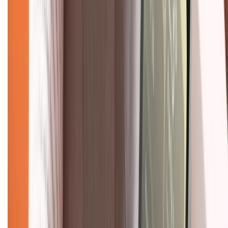
Về chúng tôi
Giới thiệu về XTMobile
Liên hệ hợp tác
Hệ thống cửa hàng bán lẻ
Về trang chủ
Hỗ trợ khách hàng
Mua hàng trả góp
Mua hàng online
Dịch vụ bảo hành mở rộng
Hình thức thanh toán
Tra cứu bảo hành