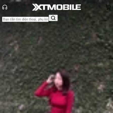
Trang chủ
Tin tức
Hỏi đáp
Tin Mới
Đánh Giá - Trên Tay
So Sánh
Tư vấn
Khuyến
mãi
Thủ thuật
Hỏi đáp
App - Game
Thông báo
Khách
hàng - Sự kiện
Voice AI là gì? Cách tải và sử dụng
chi tiết nhất
Anh Thư
Ngày đăng:
15/01/2024
Cập nhật:
15/01/2024