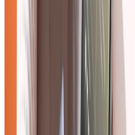
Tra cứu điểm XTMember
Hướng dẫn mua hàng trả góp
Dịch vụ bán hàng B2B
Chính sách
Bảo hành mở rộng
Chính sách dùng sản phẩm 7 ngày miễn phí
Chính sách đổi trả
Chính sách bảo hành
Chính sách bảo mật thông tin
Chính sách kiểm hàng
HỖ TRỢ THANH TOÁN