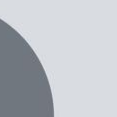
in
họ đang tích cực ra mắt rất nhiều sản phẩm mới
 dung lượng pin 5.500 mAh sắp ra mắt tại Ấn Độ.
át triển.