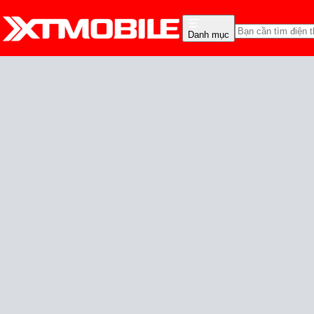
Danh mục
Trang chủ
Tin tức
Tin Mới
Tin Mới
Đánh Giá - Trên Tay
So Sánh
Tư vấn
Khuy
Vivo X200 Pro xuất hiệ
pin
Anh Đào
Ngày đăng:
17/09/2024
Cập nhật:
17/09/2024