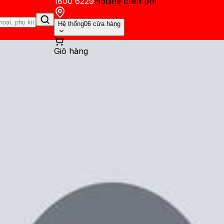
1800 6229
Hotline miễn phí
Hệ thống
06 cửa hàng
Giỏ hàng
ến mãi
Thủ thuật
Hỏi đáp
App - Game
Thông báo
Khách hàng 
n trong danh sách Benchmark