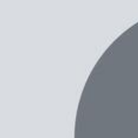
Xem nhanh
Ẩn
1
Danh sách Benchmark của Vivo X200 Pro x
Danh sách Benchmark của Vivo X200 Pro
Việc theo dõi và cập nhật danh mục sản phẩm 
cho thị trường toàn cầu. Gần đây, XTmobile đã 
Tuy nhiên, hãng Vivo còn có một vài sản phẩm qu