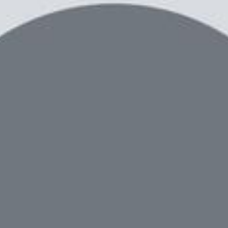
ác nhận chipset và hé lộ chi tiết mới về pin
 xác nhận chipset và hé lộ chi tiết mới về p
của thương hiệu
điện thoại Vivo
dần trở nên khó khăn, khi 
đưa tin về V40E, chiếc smartphone mỏng nhất của Vivo với
an trọng hơn là X200 và X200 Pro đang trong quá trình ph