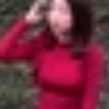
5G
 nhắm vào phân khúc cận cao cấp trong dòng T-series. M
hư màn hình AMOLED cong bốn cạnh, camera tele tiềm vọn
ểu chi tiết về cấu hình, tính năng và giá bán của Vivo T4 
 5G
cong bốn cạnh với độ phân giải 2800 x 1260 (1.5K), tần số 
và được bảo vệ bởi kính Schott Diamond Shield, giúp ch
và nặng 192 gram.