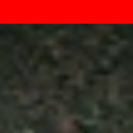
- Sự kiện
 tiềm vọng 3x và chip