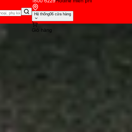
1800 6229
Hotline miễn phí
Hệ thống
06 cửa hàng
Giỏ hàng
ến mãi
Thủ thuật
Hỏi đáp
App - Game
Thông báo
Khách hàng 
 Màn hình AMOLED cong, zoom