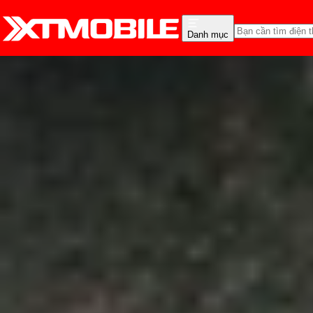
Danh mục
Trang chủ
Tin tức
Tin Mới
Tin Mới
Đánh Giá - Trên Tay
So Sánh
Tư vấn
Khuy
Vivo T4 Pro 5G ra mắt:
Snapdragon 7 Gen 4
Anh Thư
Ngày đăng:
27/08/2025
Cập nhật:
24/05/2026