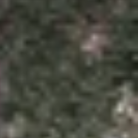
áy được xếp dưới Vivo T4 Ultra 5G ra mắt tháng
g, chip Snapdragon 7-series mới nhất và chuẩn
Pro.
quét 120Hz và độ sáng tối đa 5.000 nits tại điểm
ống rơi tốt hơn 37%. Máy đạt chuẩn IP68 và IP69