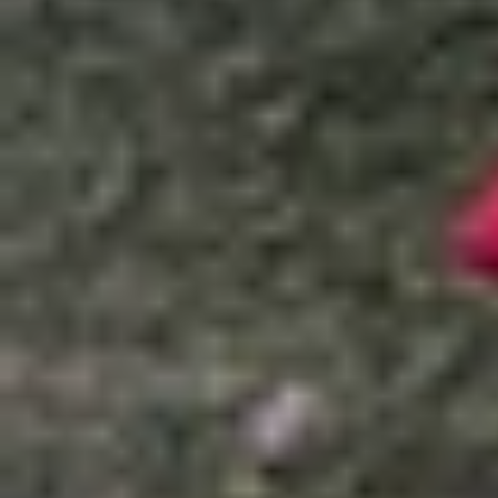
Xem nhanh
Ẩn
1
Cấu hình và tính năng của Vivo T4 Pro 
2
Giá bán và ngày lên kệ
Vivo
vừa giới thiệu Vivo T4 Pro 5G tại Ấn Độ,
trước, nhưng vẫn sở hữu nhiều điểm nổi bật n
chống nước bụi hàng đầu IP68 & IP69. Cùng tìm hi
Cấu hình và tính năng của Vivo T4 Pro
Vivo T4 Pro trang bị màn hình AMOLED 6.77 inch 
sáng cục bộ. Màn hình hỗ trợ 1.07 tỷ màu, HDR 
về khả năng chống nước bụi, mỏng chỉ 0.753cm 