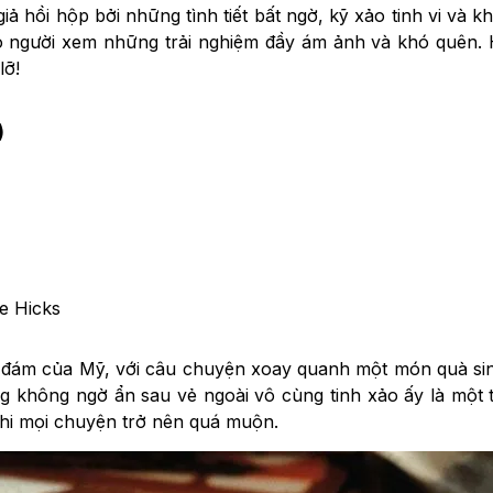
ả hồi hộp bởi những tình tiết bất ngờ, kỹ xảo tinh vi và 
ho người xem những trải nghiệm đầy ám ảnh và khó quên
lỡ!
)
ne Hicks
h đám của Mỹ, với câu chuyện xoay quanh một món quà sinh
không ngờ ẩn sau vẻ ngoài vô cùng tinh xảo ấy là một t
khi mọi chuyện trở nên quá muộn.