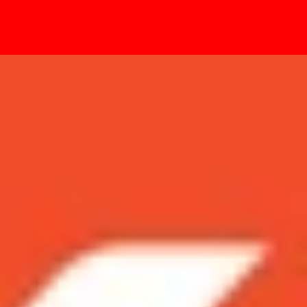
- Sự kiện
n nay