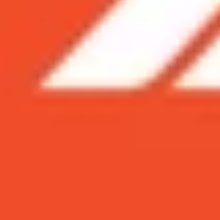
Xem nhanh
Ẩn
1
Lưu ngay top 10 bộ phim ma búp bê kinh dị
1.1
Búp Bê Sát Nhân - Child's Play (1988 -
1.2
Búp Bê Báo Thù (2004)
1.3
Lưỡi Cưa - Saw (2004 - 2010)
1.4
Sự Im Lặng Chết Chóc - Dead Silence 
1.5
Ám Ảnh Kinh Hoàng - The Conjuring (
1.6
Búp Bê Ma Ám - Baby Blues (2013)
1.7
Ác Quỷ Trở Về - Annabelle (2014 - 201
1.8
Thiên Thần Hộ Mệnh (2021)
1.9
Cậu Bé Ma - Brahms: The Boy (2022)
1.10
Quỷ Linh Nhi - Kumanthong (2023)
1.11
Kết luận
Lưu ngay top 10 bộ phim ma búp bê kinh 