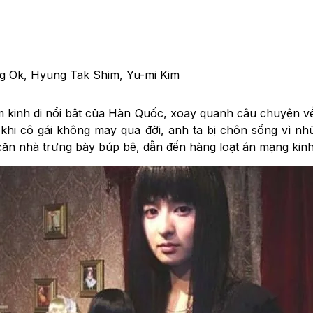
ng Ok, Hyung Tak Shim, Yu-mi Kim
m kinh dị nổi bật của Hàn Quốc, xoay quanh câu chuyện v
 khi cô gái không may qua đời, anh ta bị chôn sống vì n
t căn nhà trưng bày búp bê, dẫn đến hàng loạt án mạng kin