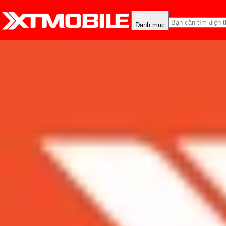
Danh mục
Trang chủ
Tin tức
App - Game
Tin Mới
Đánh Giá - Trên Tay
So Sánh
Tư vấn
Khuy
Gợi ý top 10 phim ma búp
Admin
Ngày đăng:
21/09/2024
Cập nhật:
28/05/2026
Theo dõi XTMobile trên