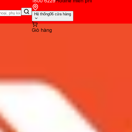
1800 6229
Hotline miễn phí
Hệ thống
06 cửa hàng
Giỏ hàng
ến mãi
Thủ thuật
Hỏi đáp
App - Game
Thông báo
Khách hàng 
 bê kinh dị nhất thế giới hiệ