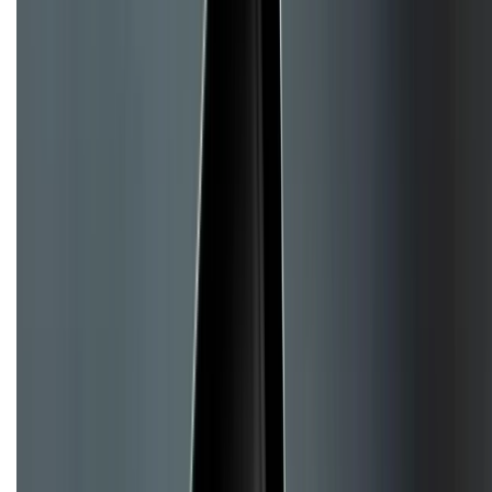
Chính sách đổi trả
Chính sách bảo hành
Chính sách bảo mật thông tin
Chính sách kiểm hàng
TỔNG ĐÀI HỖ TRỢ
Tư vấn mua hàng (miễn phí):
1800.6229
(08h30 - 21h30)
Khiếu nại - Góp ý:
088.99999.33
(09h00 - 18h00)
Trung tâm bảo hành:
028.710.89898
(08h30 - 21h00)