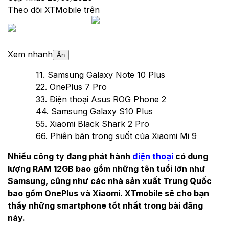
Theo dõi XTMobile trên
Xem nhanh
Ẩn
1
1. Samsung Galaxy Note 10 Plus
2
2. OnePlus 7 Pro
3
3. Điện thoại Asus ROG Phone 2
4
4. Samsung Galaxy S10 Plus
5
5. Xiaomi Black Shark 2 Pro
6
6. Phiên bản trong suốt của Xiaomi Mi 9
Nhiều công ty đang phát hành
điện thoại
có dung
lượng RAM 12GB bao gồm những tên tuổi lớn như
Samsung, cũng như các nhà sản xuất Trung Quốc
bao gồm OnePlus và Xiaomi. XTmobile sẽ cho bạn
thấy những smartphone tốt nhất trong bài đăng
này.