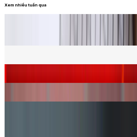
Xem nhiều tuần qua
Tư vấn
Bảng giá Samsung S24 Ultra tại XTmobile tháng 8,
giảm sâu, ưu đãi bất ngờ
Cấu hình Samsung Galaxy Z Flip 8: Ra mắt với hai
phiên bản chip khác nhau
Siêu sale 8.8 - Săn deal rẻ vô đối: Mua điện thoại
giảm thêm đến 400K tại XTmobile!
Nên mua iPhone VN/A hay LL/A: So sánh chi tiết
máy nào tốt hơn?
Đây là cách sử dụng nút Action Button trên iPhone
hiệu quả hơn!
TỔNG ĐÀI HỖ TRỢ
(08H30 - 21H30)