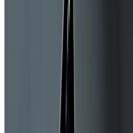
CHỨNG NHẬN
Về chúng tôi
Giới thiệu về XTMobile
Liên hệ hợp tác
Hệ thống cửa hàng bán lẻ