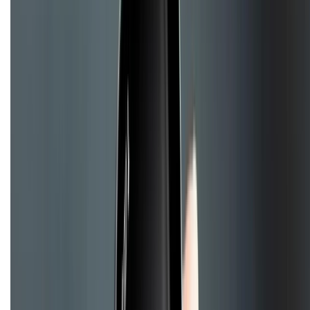
KẾT NỐI VỚI CHÚNG TÔI
Về chúng tôi
Giới thiệu về XTMobile
Liên hệ hợp tác
Hệ thống cửa hàng bán lẻ
Về trang chủ
Hỗ trợ khách hàng
Mua hàng trả góp
Mua hàng online
Hình thức thanh toán
Tra cứu bảo hành