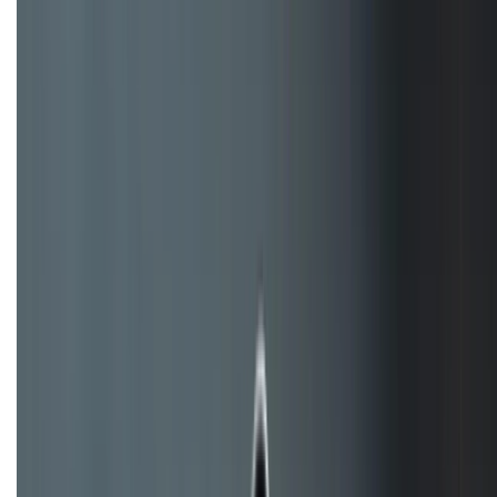
Tư vấn mua hàng (miễn phí):
1800.6229
Khiếu nại - Góp ý:
088.99999.33
Bán hàng doanh nghiệp B2B:
088.99999.22
HỖ TRỢ THANH TOÁN