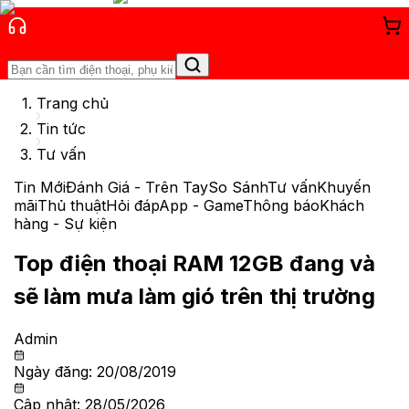
Trang chủ
Tin tức
Tư vấn
Tin Mới
Đánh Giá - Trên Tay
So Sánh
Tư vấn
Khuyến
mãi
Thủ thuật
Hỏi đáp
App - Game
Thông báo
Khách
hàng - Sự kiện
Top điện thoại RAM 12GB đang và
sẽ làm mưa làm gió trên thị trường
Admin
Ngày đăng:
20/08/2019
Cập nhật:
28/05/2026