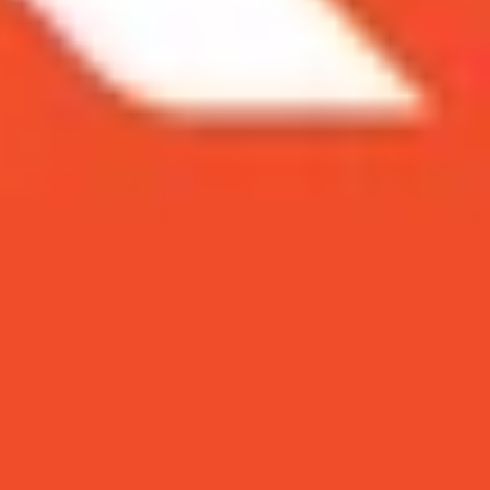
axy Note 20, Galaxy Z Flip 5G, Galaxy Z Fold 2
. Trong đó, Galaxy Note 20, Galaxy Z
 hữu chipset mạnh mẽ này.