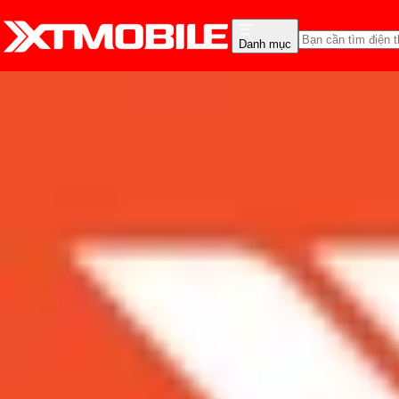
Danh mục
Trang chủ
Tin tức
Tư vấn
Tin Mới
Đánh Giá - Trên Tay
So Sánh
Tư vấn
Khuy
Top 5 mẫu flagship chạ
thời điểm này
Admin
Ngày đăng:
29/07/2020
Cập nhật:
29/07/2020