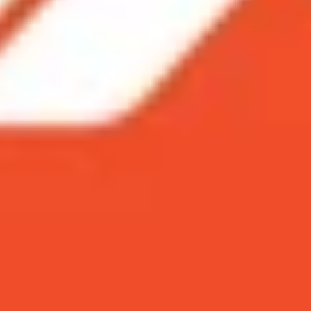
ố chip Snapdragon 865+ hàng đầu của mình. Trong đó, Gal
u tiên được sở hữu hữu chipset mạnh mẽ này.
g bố chip Snapdragon 865+ hàng đầu của mình
ng những mẫu
smartphone
đầu tiên được sở hữu
ểm hiện tại