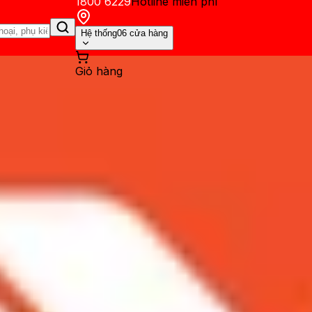
1800 6229
Hotline miễn phí
Hệ thống
06 cửa hàng
Giỏ hàng
ến mãi
Thủ thuật
Hỏi đáp
App - Game
Thông báo
Khách hàng 
y chip Snapdragon 865+ đang