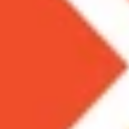
Theo dõi XTMobile trên