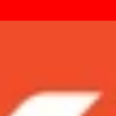
- Sự kiện
 rất được mong đợi ở