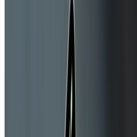
HỖ TRỢ THANH TOÁN
KẾT NỐI VỚI CHÚNG TÔI