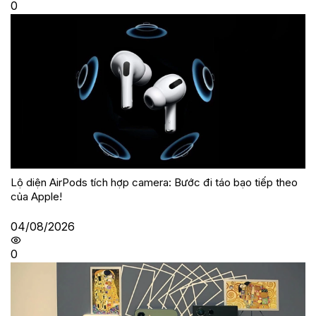
0
Lộ diện AirPods tích hợp camera: Bước đi táo bạo tiếp theo
của Apple!
04/08/2026
0