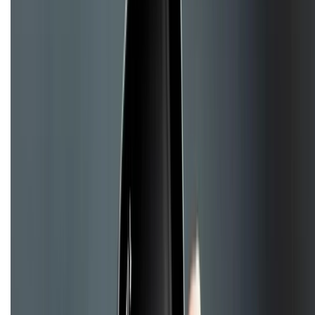
Chính sách
Bảo hành mở rộng
Chính sách dùng sản phẩm 7 ngày miễn phí
Chính sách đổi trả
Chính sách bảo hành
Chính sách bảo mật thông tin
Chính sách kiểm hàng
TỔNG ĐÀI HỖ TRỢ
Tư vấn mua hàng (miễn phí):
1800.6229
(08h30 - 21h30)
Khiếu nại - Góp ý:
088.99999.33
(09h00 - 18h00)