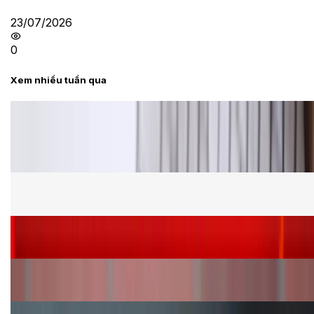
23/07/2026
0
Xem nhiều tuần qua
Tư vấn
Bảng giá Samsung S24 Ultra tại XTmobile tháng 8,
giảm sâu, ưu đãi bất ngờ
Cấu hình Samsung Galaxy Z Flip 8: Ra mắt với hai
phiên bản chip khác nhau
Siêu sale 8.8 - Săn deal rẻ vô đối: Mua điện thoại
giảm thêm đến 400K tại XTmobile!
Nên mua iPhone VN/A hay LL/A: So sánh chi tiết
máy nào tốt hơn?
Đây là cách sử dụng nút Action Button trên iPhone