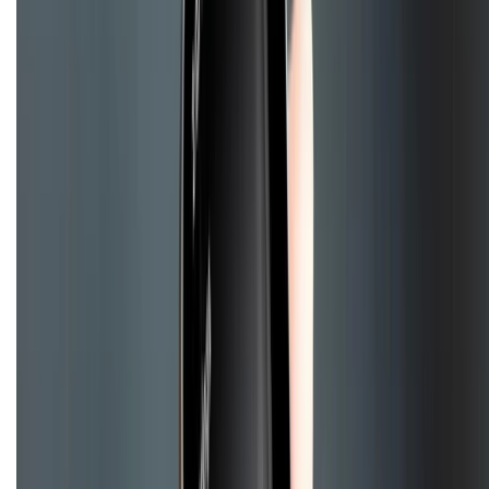
Trung tâm bảo hành:
028.710.89898
(08h30 - 21h00)
KẾT NỐI VỚI CHÚNG TÔI
Về chúng tôi
Giới thiệu về XTMobile
Liên hệ hợp tác
Hệ thống cửa hàng bán lẻ
Về trang chủ
Hỗ trợ khách hàng
Mua hàng trả góp