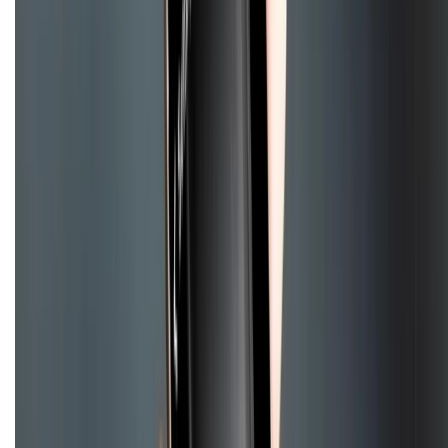
Mua hàng online
Hình thức thanh toán
Tra cứu bảo hành
Tra cứu điểm XTMember
Hướng dẫn mua hàng trả góp
Dịch vụ bán hàng B2B
Chính sách
Bảo hành mở rộng
Chính sách dùng sản phẩm 7 ngày miễn phí
Chính sách đổi trả
Chính sách bảo hành
Chính sách bảo mật thông tin
Chính sách kiểm hàng