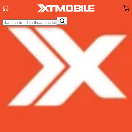
Trang chủ
Tin tức
Tin Mới
Tin Mới
Đánh Giá - Trên Tay
So Sánh
Tư vấn
Khuyến
mãi
Thủ thuật
Hỏi đáp
App - Game
Thông báo
Khách
hàng - Sự kiện
Tính năng mới của Máy tính trong
‌iOS 18‌ - Ghi chú toán học chính là
điểm sáng!
Admin
Ngày đăng:
30/07/2024