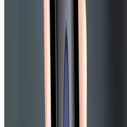
Điện thoại iPhone
iPhone 17 Pro Max
iPhone 17
Pro
iPhone 17
iPhone 16
iPhone 16 Pro Max
iPhone 15
Pro Max
iPhone 15
Điện thoại Samsung
Samsung S26
Ultra
Samsung S26
Samsung S25
iPhone cũ
iPhone 17
cũ
iPhone 16 cũ
iPhone 16 Pro Max cũ
Copyright @2012 HỘ KINH DOANH CỬA HÀNG ĐIỆN THOẠI DI ĐỘNG
XTMOBILE. Số GPKD: 41A8052143 – Cấp ngày 11/05/2023. Địa chỉ: 50
Trần Quang Khải, Phường Tân Định, Quận 1, TP.HCM. Điện thoại:
1800.6229 (Miễn Phí)
Email: xtmobile.sg@gmail.com. Chịu trách nhiệm nội dung: Lê Xuân
Hoà