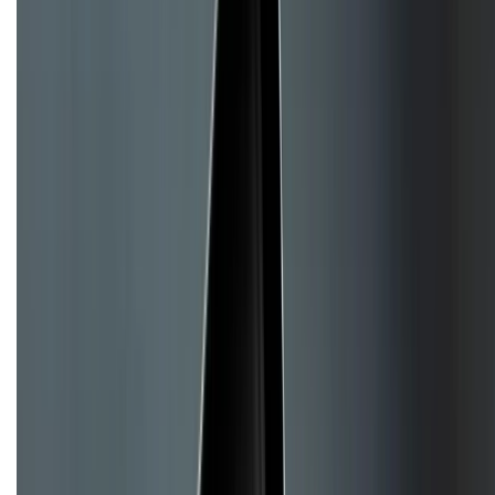
Giới thiệu về XTMobile
Liên hệ hợp tác
Hệ thống cửa hàng bán lẻ
Về trang chủ
Hỗ trợ khách hàng
Mua hàng trả góp
Mua hàng online
Hình thức thanh toán
Tra cứu bảo hành
Tra cứu điểm XTMember
Hướng dẫn mua hàng trả góp
Dịch vụ bán hàng B2B