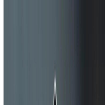
hiệu quả hơn!
TỔNG ĐÀI HỖ TRỢ
(08H30 - 21H30)
Tư vấn mua hàng (miễn phí):
1800.6229
Khiếu nại - Góp ý:
088.99999.33
Bán hàng doanh nghiệp B2B:
088.99999.22