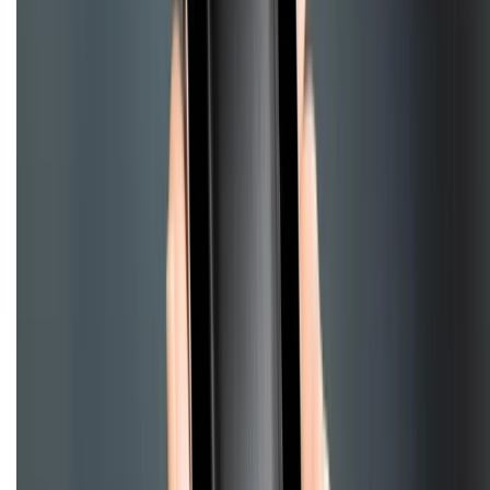
HỖ TRỢ THANH TOÁN
CHỨNG NHẬN