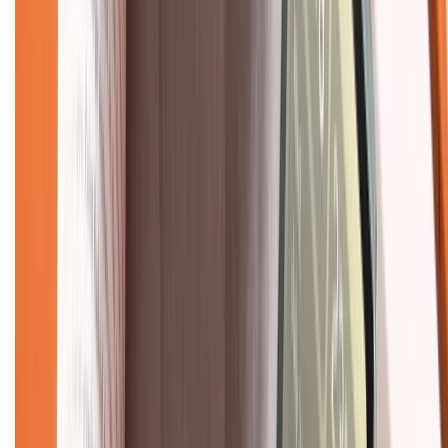
Bảo hành mở rộng
Chính sách dùng sản phẩm 7 ngày miễn phí
Chính sách đổi trả
Chính sách bảo hành
Chính sách bảo mật thông tin
Chính sách kiểm hàng
TỔNG ĐÀI HỖ TRỢ
Tư vấn mua hàng (miễn phí):
1800.6229
(08h30 - 21h30)
Khiếu nại - Góp ý:
088.99999.33
(09h00 - 18h00)
Trung tâm bảo hành: