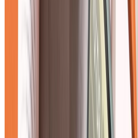
Hệ thống cửa hàng bán lẻ
Về trang chủ
Hỗ trợ khách hàng
Mua hàng trả góp
Mua hàng online
Dịch vụ bảo hành mở rộng
Hình thức thanh toán
Tra cứu bảo hành
Tra cứu điểm XTMember
Hướng dẫn mua hàng trả góp
Dịch vụ bán hàng B2B
Chính sách