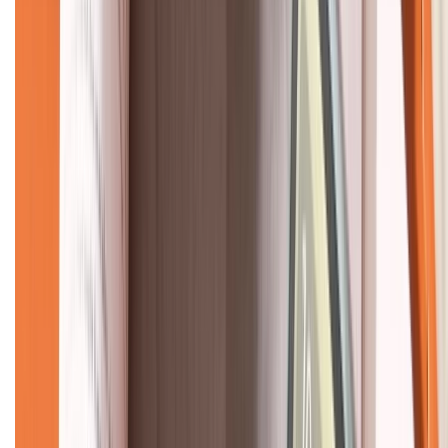
CHỨNG NHẬN
Về chúng tôi
Giới thiệu về XTMobile
Liên hệ hợp tác