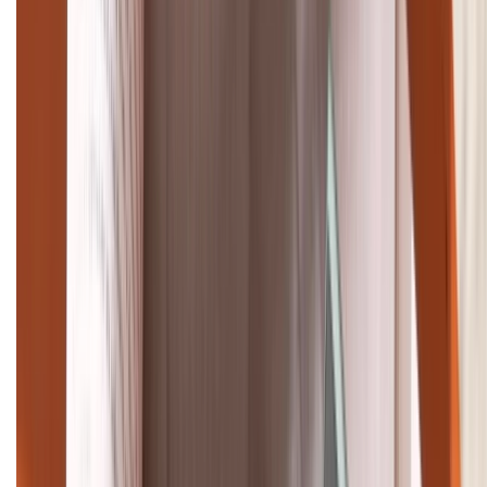
(08H30 - 21H30)
Tư vấn mua hàng (miễn phí):
1800.6229
Khiếu nại - Góp ý:
088.99999.33
Bán hàng doanh nghiệp B2B:
088.99999.22
HỖ TRỢ THANH TOÁN