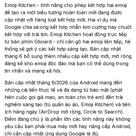
Emoji Kitchen - tính năng cho phép kết hợp hai emoji
để tạo ra một biểu tượng hoàn toàn mới đang được
cập nhật với hàng loạt kết hợp mới. Hai ví dụ mà
Google chia sẻ:ong kết hợp nhẫn kim cương hay chuột
kết hợp với trái tim. Emoji Kitchen hoạt động trực tiếp
từ bàn phím Gboard - chỉ cần gõ hai emoji liên tiếp, hệ
thống sẽ gợi ý các kết hợp sáng tạo. Bản cập nhật
tháng 6 bổ sung thêm nhiều cặp kết hợp mới, mở rộng
đáng kể kho emoji độc đáo mà bạn có thể dùng trong
tin nhắn và mạng xã hội.
Bản cập nhật tháng 6/2026 của Android mang đến
những cải tiến thực tế và đa dạng từ bảo mật (phát
hiện cuộc gọi giả mạo, an toàn cho trẻ em) đến trải
nghiệm sáng tạo (tủ quần áo ảo, Emoji Kitchen) và tiện
ích hàng ngày (AirDrop mở rộng, Circle to Search).
Điểm đáng chú ý là phần lớn các tính năng này không
yêu cầu bạn phải mua máy mới hay nâng cấp Android,
chỉ cần cập nhật ứng dụng Google là đủ.