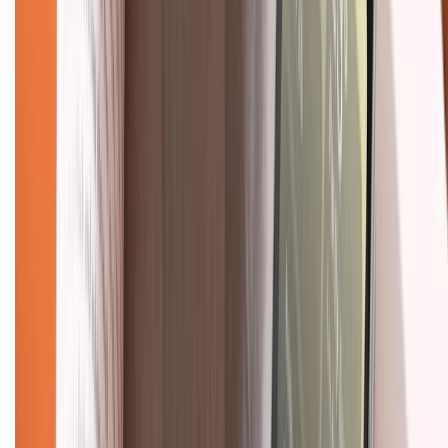
028.710.89898
(08h30 - 21h00)
KẾT NỐI VỚI CHÚNG TÔI
Về chúng tôi
Giới thiệu về XTMobile
Liên hệ hợp tác
Hệ thống cửa hàng bán lẻ
Về trang chủ
Hỗ trợ khách hàng
Mua hàng trả góp
Mua hàng online