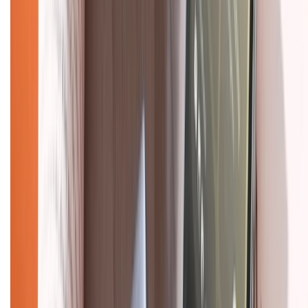
Dịch vụ bảo hành mở rộng
Hình thức thanh toán
Tra cứu bảo hành
Tra cứu điểm XTMember
Hướng dẫn mua hàng trả góp
Dịch vụ bán hàng B2B
Chính sách
Bảo hành mở rộng
Chính sách dùng sản phẩm 7 ngày miễn phí
Chính sách đổi trả
Chính sách bảo hành
Chính sách bảo mật thông tin