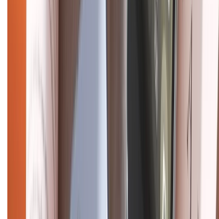
Điện thoại iPhone
iPhone 17 Pro Max
iPhone 17
Pro
iPhone 17
iPhone 16
iPhone 16 Pro Max
iPhone 15
Pro Max
iPhone 15
Điện thoại Samsung
Samsung S26
Ultra
Samsung S26
Samsung S25
iPhone cũ
iPhone 17
cũ
iPhone 16 cũ
iPhone 16 Pro Max cũ
Copyright @2012 HỘ KINH DOANH CỬA HÀNG ĐIỆN THOẠI DI ĐỘNG
XTMOBILE. Số GPKD: 41A8052143 – Cấp ngày 11/05/2023. Địa chỉ: 50
Trần Quang Khải, Phường Tân Định, Quận 1, TP.HCM. Điện thoại:
1800.6229 (Miễn Phí)
Email: xtmobile.sg@gmail.com. Chịu trách nhiệm nội dung: Lê Xuân
Hoà