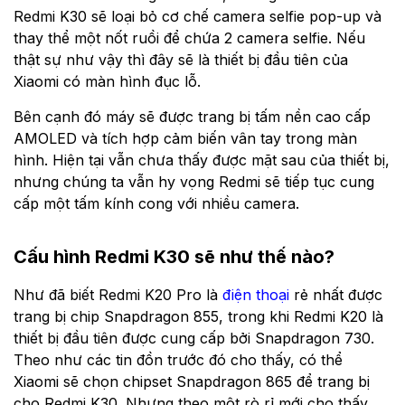
Redmi K30 sẽ loại bỏ cơ chế camera selfie pop-up và
thay thể một nốt ruồi để chứa 2 camera selfie. Nếu
thật sự như vậy thì đây sẽ là thiết bị đầu tiên của
Xiaomi có màn hình đục lỗ.
Bên cạnh đó máy sẽ được trang bị tấm nền cao cấp
AMOLED và tích hợp cảm biến vân tay trong màn
hình. Hiện tại vẫn chưa thấy được mặt sau của thiết bị,
nhưng chúng ta vẫn hy vọng Redmi sẽ tiếp tục cung
cấp một tấm kính cong với nhiều camera.
Cấu hình Redmi K30 sẽ như thế nào?
Như đã biết Redmi K20 Pro là
điện thoại
rẻ nhất được
trang bị chip Snapdragon 855, trong khi Redmi K20 là
thiết bị đầu tiên được cung cấp bởi Snapdragon 730.
Theo như các tin đồn trước đó cho thấy, có thể
Xiaomi sẽ chọn chipset Snapdragon 865 để trang bị
cho Redmi K30. Nhưng theo một rò rỉ mới cho thấy