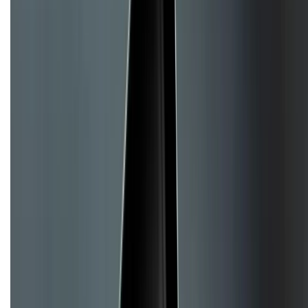
Hình thức thanh toán
Tra cứu bảo hành
Tra cứu điểm XTMember
Hướng dẫn mua hàng trả góp
Dịch vụ bán hàng B2B
Chính sách
Bảo hành mở rộng
Chính sách dùng sản phẩm 7 ngày miễn phí
Chính sách đổi trả
Chính sách bảo hành
Chính sách bảo mật thông tin
Chính sách kiểm hàng
TỔNG ĐÀI HỖ TRỢ