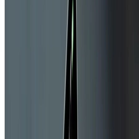
KẾT NỐI VỚI CHÚNG TÔI
CHỨNG NHẬN