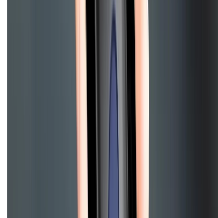
cũ
iPhone 16 cũ
iPhone 16 Pro Max cũ
Copyright @2012 HỘ KINH DOANH CỬA HÀNG ĐIỆN THOẠI DI ĐỘNG
XTMOBILE. Số GPKD: 41A8052143 – Cấp ngày 11/05/2023. Địa chỉ: 50
Trần Quang Khải, Phường Tân Định, Quận 1, TP.HCM. Điện thoại:
1800.6229 (Miễn Phí)
Email: xtmobile.sg@gmail.com. Chịu trách nhiệm nội dung: Lê Xuân
Hoà