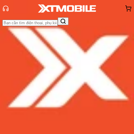
Trang chủ
Tin tức
Tin Mới
Tin Mới
Đánh Giá - Trên Tay
So Sánh
Tư vấn
Khuyến
mãi
Thủ thuật
Hỏi đáp
App - Game
Thông báo
Khách
hàng - Sự kiện
Thông tin Redmi K30: Cấu hình các
phiên bản, giá bán, ngày ra mắt
Admin
Ngày đăng:
06/11/2019
Cập nhật:
06/11/2019