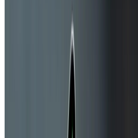
Bán hàng doanh nghiệp B2B:
088.99999.22
HỖ TRỢ THANH TOÁN