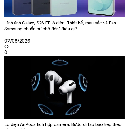
Hình ảnh Galaxy S26 FE lộ diện: Thiết kế, màu sắc và Fan
Samsung chuẩn bị 'chờ đón' điều gì?
07/08/2026
0
Lộ diện AirPods tích hợp camera: Bước đi táo bạo tiếp theo