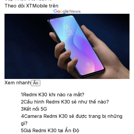
Theo dõi XTMobile trên
Xem nhanh
Ẩn
1
Redmi K30 khi nào ra mắt?
2
Cấu hình Redmi K30 sẽ như thế nào?
3
Kết nối 5G
4
Camera Redmi K30 sẽ được trang bị những
gì?
5
Giá Redmi K30 tại Ấn Độ