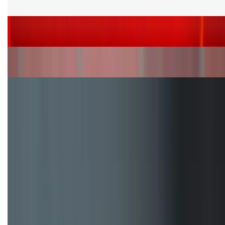
phiên bản chip khác nhau
Siêu sale 8.8 - Săn deal rẻ vô đối: Mua điện thoại
giảm thêm đến 400K tại XTmobile!
Nên mua iPhone VN/A hay LL/A: So sánh chi tiết
máy nào tốt hơn?
Đây là cách sử dụng nút Action Button trên iPhone
hiệu quả hơn!
TỔNG ĐÀI HỖ TRỢ
(08H30 - 21H30)
Tư vấn mua hàng (miễn phí):
1800.6229
Khiếu nại - Góp ý:
088.99999.33