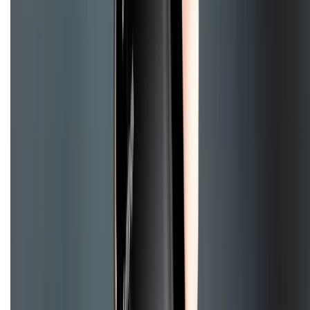
Liên hệ hợp tác
Hệ thống cửa hàng bán lẻ
Về trang chủ
Hỗ trợ khách hàng
Mua hàng trả góp
Mua hàng online
Hình thức thanh toán
Tra cứu bảo hành
Tra cứu điểm XTMember
Hướng dẫn mua hàng trả góp
Dịch vụ bán hàng B2B
Chính sách
Bảo hành mở rộng