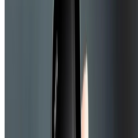
Tư vấn mua hàng (miễn phí):
1800.6229
(08h30 - 21h30)
Khiếu nại - Góp ý:
088.99999.33
(09h00 - 18h00)
Trung tâm bảo hành:
028.710.89898
(08h30 - 21h00)
KẾT NỐI VỚI CHÚNG TÔI
Về chúng tôi
Giới thiệu về XTMobile