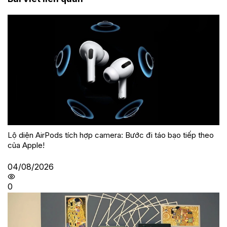
Lộ diện AirPods tích hợp camera: Bước đi táo bạo tiếp theo
của Apple!
04/08/2026
0