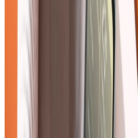
Mua hàng trả góp
Mua hàng online
Dịch vụ bảo hành mở rộng
Hình thức thanh toán
Tra cứu bảo hành
Tra cứu điểm XTMember
Hướng dẫn mua hàng trả góp
Dịch vụ bán hàng B2B
Chính sách
Bảo hành mở rộng
Chính sách dùng sản phẩm 7 ngày miễn phí
Chính sách đổi trả