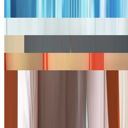
Bảng giá iPhone cũ mới nhất trong tháng 8 năm
2026, giá siêu hấp dẫn
Cập nhật bảng giá iPhone năm 2026: Giá tốt, ưu đãi
hấp dẫn
Cập nhật bảng giá Galaxy S23 (Plus, Ultra) cũ, mới
năm 2026
Bảng giá iPhone 15 cập nhật mới nhất tháng
08/2026
Cập nhật bảng giá điện thoại Samsung tháng 8:
Giảm đến 15.49 triệu
TỔNG ĐÀI HỖ TRỢ
(08H30 - 21H30)
Tư vấn mua hàng (miễn phí):