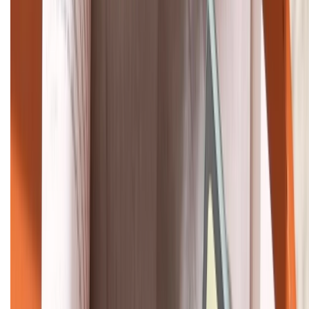
1800.6229
Khiếu nại - Góp ý:
088.99999.33
Bán hàng doanh nghiệp B2B:
088.99999.22
HỖ TRỢ THANH TOÁN