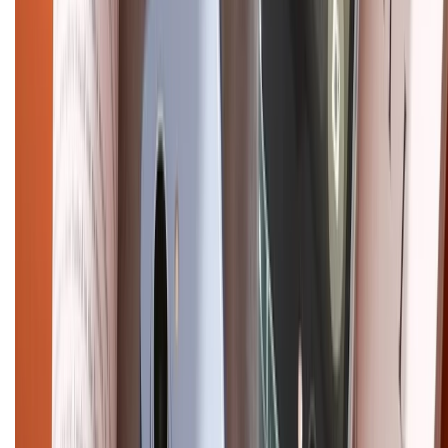
Tra cứu điểm XTMember
Hướng dẫn mua hàng trả góp
Dịch vụ bán hàng B2B
Chính sách
Bảo hành mở rộng
Chính sách dùng sản phẩm 7 ngày miễn phí
Chính sách đổi trả
Chính sách bảo hành
Chính sách bảo mật thông tin
Chính sách kiểm hàng
HỖ TRỢ THANH TOÁN