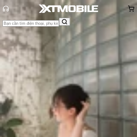
Trang chủ
Tin tức
Tin Mới
Tin Mới
Đánh Giá - Trên Tay
So Sánh
Tư vấn
Khuyến
mãi
Thủ thuật
Hỏi đáp
App - Game
Thông báo
Khách
hàng - Sự kiện
OPPO Find X9 Pro rò rỉ toàn bộ
thông số kỹ thuật
Triệu Vy
Ngày đăng:
23/08/2025
Cập nhật:
23/08/2025