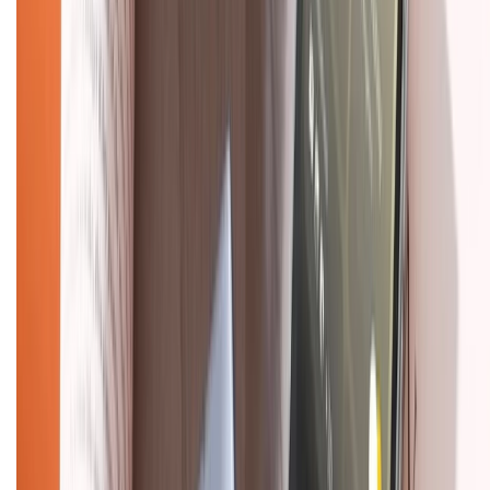
Chính sách bảo hành
Chính sách bảo mật thông tin
Chính sách kiểm hàng
TỔNG ĐÀI HỖ TRỢ
Tư vấn mua hàng (miễn phí):
1800.6229
(08h30 - 21h30)
Khiếu nại - Góp ý:
088.99999.33
(09h00 - 18h00)
Trung tâm bảo hành:
028.710.89898
(08h30 - 21h00)
KẾT NỐI VỚI CHÚNG TÔI