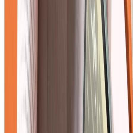
CHỨNG NHẬN
Về chúng tôi
Giới thiệu về XTMobile
Liên hệ hợp tác
Hệ thống cửa hàng bán lẻ
Về trang chủ
Hỗ trợ khách hàng