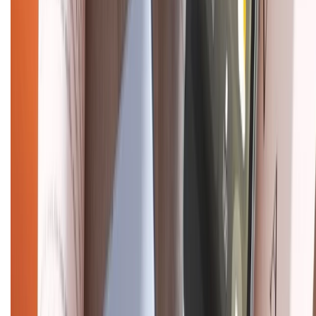
Về chúng tôi
Giới thiệu về XTMobile
Liên hệ hợp tác
Hệ thống cửa hàng bán lẻ
Về trang chủ
Hỗ trợ khách hàng
Mua hàng trả góp
Mua hàng online
Dịch vụ bảo hành mở rộng
Hình thức thanh toán
Tra cứu bảo hành