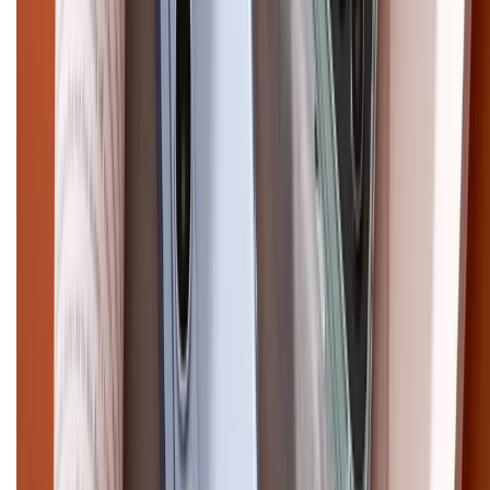
Điện thoại iPhone
iPhone 17 Pro Max
iPhone 17
Pro
iPhone 17
iPhone 16
iPhone 16 Pro Max
iPhone 15
Pro Max
iPhone 15
Điện thoại Samsung
Samsung S26
Ultra
Samsung S26
Samsung S25
iPhone cũ
iPhone 17
cũ
iPhone 16 cũ
iPhone 16 Pro Max cũ
Copyright @2012 HỘ KINH DOANH CỬA HÀNG ĐIỆN THOẠI DI ĐỘNG
XTMOBILE. Số GPKD: 41A8052143 – Cấp ngày 11/05/2023. Địa chỉ: 50
Trần Quang Khải, Phường Tân Định, Quận 1, TP.HCM. Điện thoại:
1800.6229 (Miễn Phí)
Email: xtmobile.sg@gmail.com. Chịu trách nhiệm nội dung: Lê Xuân
Hoà