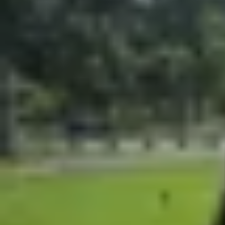
Các báo cáo ban đầu hé lộ những thông tin đầu t
doanh số, hãng được cho là sẽ mang đến loạt nâ
Samsung được cho là đang chuẩn bị cho một đợt r
trước, sau đó đến Galaxy S26 vào đầu năm 2026.
7 và Galaxy Z Flip 7 (hiện có giá khoảng 1.099 U
Z Flip 8, dù hiện vẫn chưa có đề cập đến phiên b