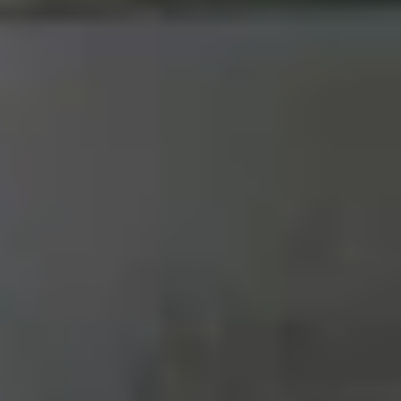
đáng kể, đi kèm nhiều cải tiến khác. Cụ thể, The
 từng mang đến giữa Galaxy Z Fold 6 và
Galaxy Z
i gập lại.
tphone Samsung chất lượng, đang bán chạy tại