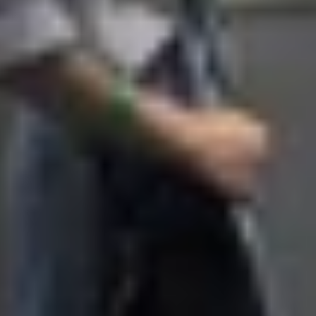
Z Flip 8 để ra mắt một thiết kế gập kiểu vỏ sò mỏng hơn 
 Flip 7 và Z Flip 8 sẽ tương tự mức nâng cấp mà Samsung
ip 8 có thể giảm độ dày gần 30%, chỉ còn khoảng 9.5 mm kh
 bạn đọc có thể tham khảo một số dòng sản phẩm smar