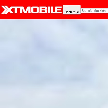
Danh mục
Trang chủ
Tin tức
Tin Mới
Tin Mới
Đánh Giá - Trên Tay
So Sánh
Tư vấn
Khuy
Thiết kế của Galaxy Z F
trước
Hồng Huệ
Ngày đăng:
13/11/2025
Cập nhật:
30/07/2026