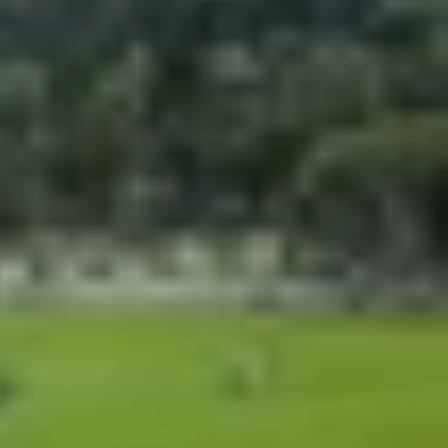
 Fold 8 của Samsung. Nhằm đạt mục tiêu tăng 10%
hứ tám.
c nguồn tin, hãng sẽ giới thiệu Galaxy Z TriFold
ch của Samsung cho 2 mẫu kế nhiệm Galaxy Z Fold
à sẽ ra mắt với tên gọi
Galaxy Z Fold 8
và Galaxy