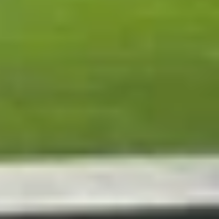
 hệ thứ tám, với kỳ vọng tăng 10% so với thế hệ
sung Mobile eXperience năm 2026, The Bell Korea
ày dự kiến đến từ những nâng cấp phần cứng đáng