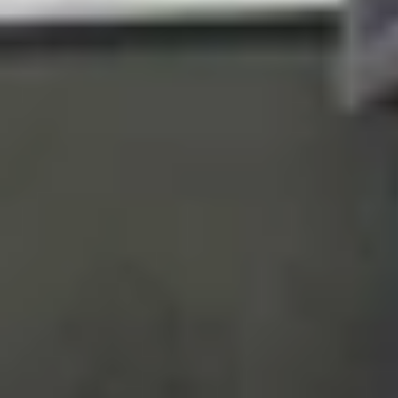
Theo nguồn tin, Samsung dự kiến sẽ dùng Galaxy 
Bell Korea cho biết sự khác biệt giữa Galaxy Z
Fold 7
. Nếu thông tin này chính xác, Galaxy Z Fl
Trong khi chờ đợi những thông tin mới nhất,
XTmobile ngay dưới đây: