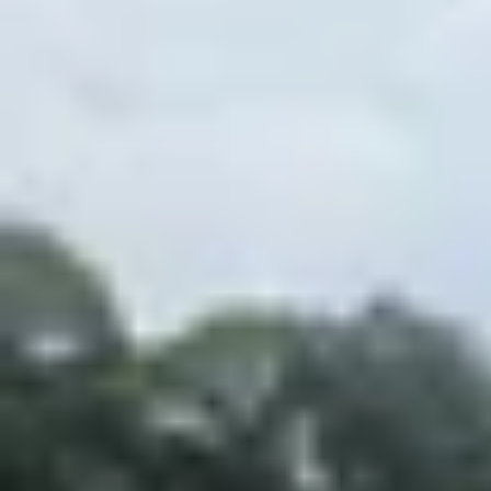
Theo dõi XTMobile trên