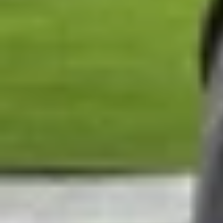
Tuy vậy, Samsung được cho là đang đặt ra mục t
Galaxy Z Fold 7 và Z Flip 7. Dẫn nguồn từ các 
cho biết hãng đặt mục tiêu xuất xưởng khoảng 6
chú ý trên
Galaxy Z Flip 8
.