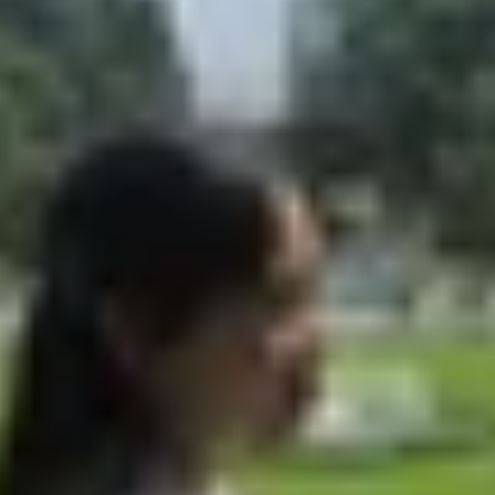
iên về bộ đôi điện thoại gập Galaxy Z Flip 8 và Galaxy Z
ng cấp phần cứng đáng kể trên mẫu Galaxy Z Flip thế hệ t
a mắt smartphone cao cấp mới trong vài tháng tới. Theo cá
 Trong khi đó, The Bell Korea đã tiết lộ thêm về kế hoạ
SD, tương đương gần 27 triệu đồng). Bộ đôi này được cho l
ản Galaxy Z Flip 8 FE.