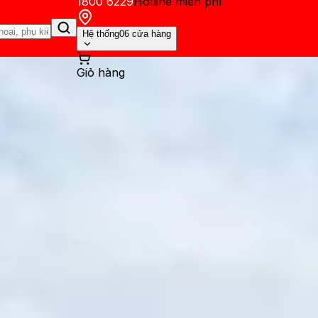
1800 6229
Hotline miễn phí
Hệ thống
06 cửa hàng
Giỏ hàng
ến mãi
Thủ thuật
Hỏi đáp
App - Game
Thông báo
Khách hàng 
lip 8 sẽ mỏng và nhẹ hơn kh