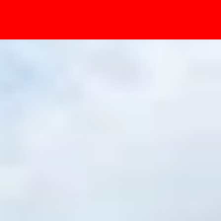
- Sự kiện
oảng 30% so với thế hệ