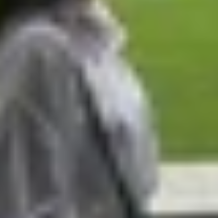
iêu doanh số đầy tham vọng cho dòng điện thoại gập thế
tài liệu nội bộ và kế hoạch kinh doanh của bộ phận Sam
.7 triệu thiết bị, trong đó phần lớn mức tăng trưởng n