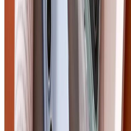
Điện thoại iPhone
iPhone 17 Pro Max
iPhone 17
Pro
iPhone 17
iPhone 16
iPhone 16 Pro Max
iPhone 15
Pro Max
iPhone 15
Điện thoại Samsung
Samsung S26
Ultra
Samsung S26
Samsung S25
iPhone cũ
iPhone 17
cũ
iPhone 16 cũ
iPhone 16 Pro Max cũ
Copyright @2012 HỘ KINH DOANH CỬA HÀNG ĐIỆN THOẠI DI ĐỘNG
XTMOBILE. Số GPKD: 41A8052143 – Cấp ngày 11/05/2023. Địa chỉ: 50
Trần Quang Khải, Phường Tân Định, Quận 1, TP.HCM. Điện thoại:
1800.6229 (Miễn Phí)
Email: xtmobile.sg@gmail.com. Chịu trách nhiệm nội dung: Lê Xuân
Hoà