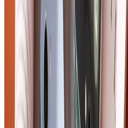
Dịch vụ bán hàng B2B
Chính sách
Bảo hành mở rộng
Chính sách dùng sản phẩm 7 ngày miễn phí
Chính sách đổi trả
Chính sách bảo hành
Chính sách bảo mật thông tin
Chính sách kiểm hàng
HỖ TRỢ THANH TOÁN