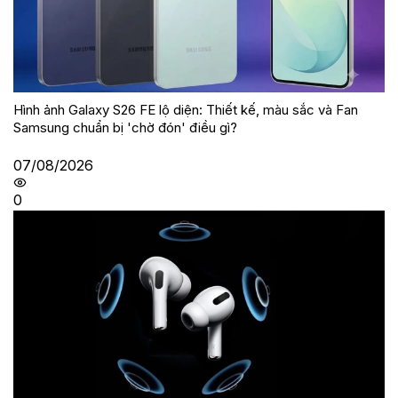
Hình ảnh Galaxy S26 FE lộ diện: Thiết kế, màu sắc và Fan
Samsung chuẩn bị 'chờ đón' điều gì?
07/08/2026
0