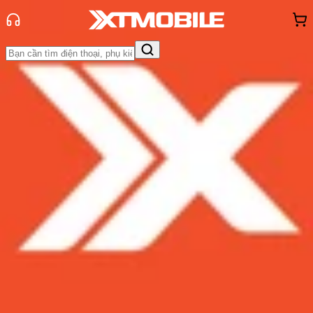
Trang chủ
Tin tức
Tin Mới
Tin Mới
Đánh Giá - Trên Tay
So Sánh
Tư vấn
Khuyến
mãi
Thủ thuật
Hỏi đáp
App - Game
Thông báo
Khách
hàng - Sự kiện
Galaxy A34 5G sẽ có tới hai phiên
bản chip khác nhau được ra mắt
cùng lúc
Admin
Ngày đăng:
29/12/2022