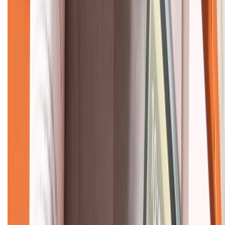
KẾT NỐI VỚI CHÚNG TÔI
CHỨNG NHẬN