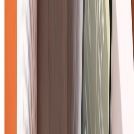
Mua hàng online
Dịch vụ bảo hành mở rộng
Hình thức thanh toán
Tra cứu bảo hành
Tra cứu điểm XTMember
Hướng dẫn mua hàng trả góp
Dịch vụ bán hàng B2B
Chính sách
Bảo hành mở rộng
Chính sách dùng sản phẩm 7 ngày miễn phí
Chính sách đổi trả
Chính sách bảo hành
Chính sách bảo mật thông tin