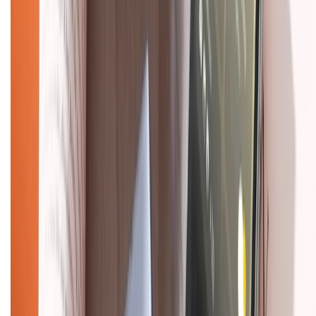
Chính sách kiểm hàng
TỔNG ĐÀI HỖ TRỢ
Tư vấn mua hàng (miễn phí):
1800.6229
(08h30 - 21h30)
Khiếu nại - Góp ý:
088.99999.33
(09h00 - 18h00)
Trung tâm bảo hành:
028.710.89898
(08h30 - 21h00)
KẾT NỐI VỚI CHÚNG TÔI