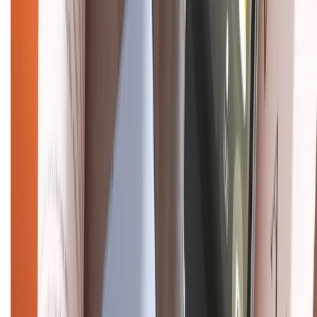
Về chúng tôi
Giới thiệu về XTMobile
Liên hệ hợp tác
Hệ thống cửa hàng bán lẻ
Về trang chủ
Hỗ trợ khách hàng
Mua hàng trả góp
Mua hàng online
Dịch vụ bảo hành mở rộng
Hình thức thanh toán
Tra cứu bảo hành
Tra cứu điểm XTMember
Hướng dẫn mua hàng trả góp