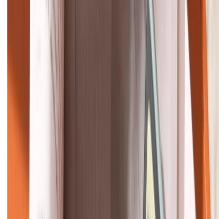
Khiếu nại - Góp ý:
088.99999.33
Bán hàng doanh nghiệp B2B:
088.99999.22
HỖ TRỢ THANH TOÁN