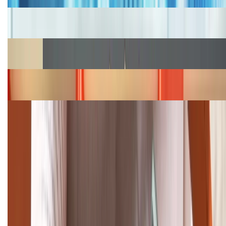
Cập nhật bảng giá iPhone năm 2026: Giá tốt, ưu đãi
hấp dẫn
Cập nhật bảng giá Galaxy S23 (Plus, Ultra) cũ, mới
năm 2026
Bảng giá iPhone 15 cập nhật mới nhất tháng
08/2026
Cập nhật bảng giá điện thoại Samsung tháng 8:
Giảm đến 15.49 triệu
TỔNG ĐÀI HỖ TRỢ
(08H30 - 21H30)
Tư vấn mua hàng (miễn phí):
1800.6229