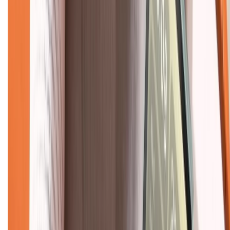
Về chúng tôi
Giới thiệu về XTMobile
Liên hệ hợp tác
Hệ thống cửa hàng bán lẻ
Về trang chủ
Hỗ trợ khách hàng
Mua hàng trả góp