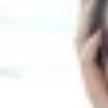
Theo dõi XTMobile trên