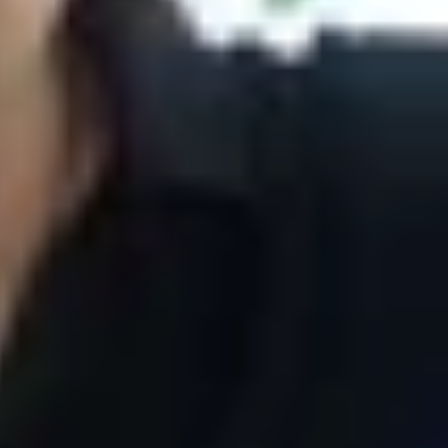
t kế hiện đại ấn tượng Sharp Aquos S3, Huawei
 phải thích thú.
X cùng thiết kế hiện đại ấn tượng Sharp
ính năng đặc biệt khiến người dùng phải
i đua nhau để bắt kịp xu hướng này. Trước khi
n nhằm dành chỗ cho cụm camera TrueDepth. Tuy
, thỏa mãn nhu cầu.