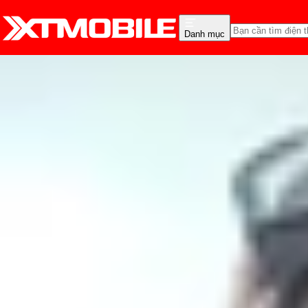
Danh mục
Trang chủ
Tin tức
Thủ thuật
Tin Mới
Đánh Giá - Trên Tay
So Sánh
Tư vấn
Khuy
Tai thỏ trên Huawei Nov
thích thú
Nguyễn Phan Thảo Nguyên
Ngày đăng:
11/04/2018
Cập nhật:
11/04/2018