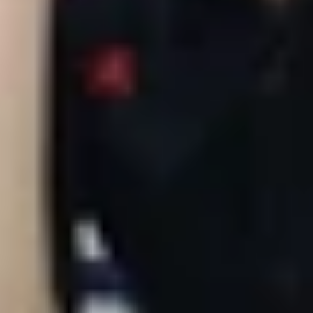
hỏ được các hãng ứng dụng khá nhiều trên smartphone củ