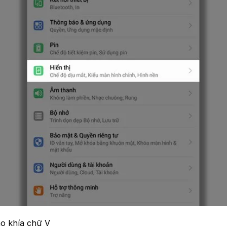
ào khía chữ V