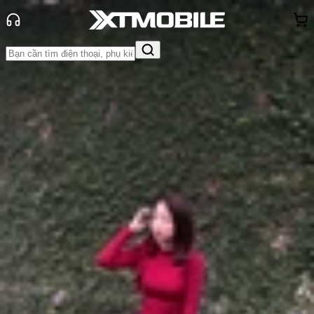
Trang chủ
Tin tức
Hỏi đáp
Tin Mới
Đánh Giá - Trên Tay
So Sánh
Tư vấn
Khuyến
mãi
Thủ thuật
Hỏi đáp
App - Game
Thông báo
Khách
hàng - Sự kiện
Sửa điện thoại bị sọc màn hình hết
bao nhiêu tiền? Địa chỉ sửa chữa uy
tín ở đâu?
Anh Thư
Ngày đăng:
06/10/2024