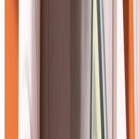
KẾT NỐI VỚI CHÚNG TÔI
CHỨNG NHẬN