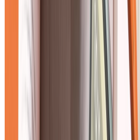
Về chúng tôi
Giới thiệu về XTMobile
Liên hệ hợp tác
Hệ thống cửa hàng bán lẻ
Về trang chủ
Hỗ trợ khách hàng
Mua hàng trả góp
Mua hàng online
Dịch vụ bảo hành mở rộng
Hình thức thanh toán
Tra cứu bảo hành