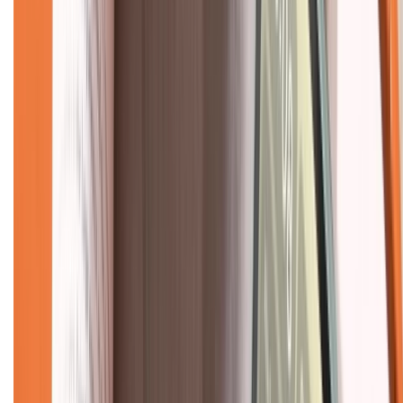
Tra cứu điểm XTMember
Hướng dẫn mua hàng trả góp
Dịch vụ bán hàng B2B
Chính sách
Bảo hành mở rộng
Chính sách dùng sản phẩm 7 ngày miễn phí
Chính sách đổi trả
Chính sách bảo hành
Chính sách bảo mật thông tin
Chính sách kiểm hàng
TỔNG ĐÀI HỖ TRỢ
Tư vấn mua hàng (miễn phí):