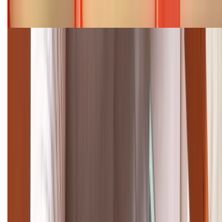
Bảng giá iPhone 15 cập nhật mới nhất tháng
08/2026
Cập nhật bảng giá điện thoại Samsung tháng 8:
Giảm đến 15.49 triệu
TỔNG ĐÀI HỖ TRỢ
(08H30 - 21H30)
Tư vấn mua hàng (miễn phí):
1800.6229
Khiếu nại - Góp ý:
088.99999.33
Bán hàng doanh nghiệp B2B:
088.99999.22