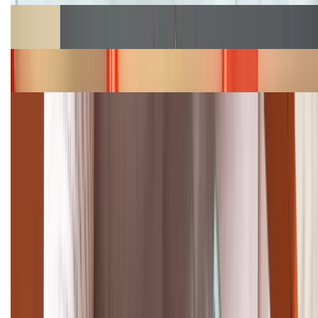
Cập nhật bảng giá Galaxy S23 (Plus, Ultra) cũ, mới
năm 2026
Bảng giá iPhone 15 cập nhật mới nhất tháng
08/2026
Cập nhật bảng giá điện thoại Samsung tháng 8:
Giảm đến 15.49 triệu
TỔNG ĐÀI HỖ TRỢ
(08H30 - 21H30)
Tư vấn mua hàng (miễn phí):
1800.6229
Khiếu nại - Góp ý:
088.99999.33