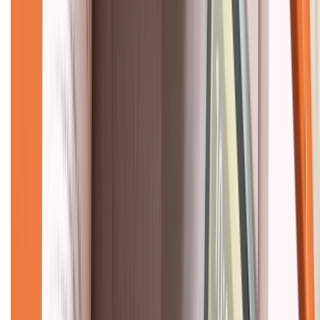
Về chúng tôi
Giới thiệu về XTMobile
Liên hệ hợp tác
Hệ thống cửa hàng bán lẻ
Về trang chủ
Hỗ trợ khách hàng
Mua hàng trả góp
Mua hàng online
Dịch vụ bảo hành mở rộng