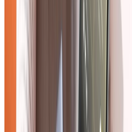
Bảo hành mở rộng
Chính sách dùng sản phẩm 7 ngày miễn phí
Chính sách đổi trả
Chính sách bảo hành
Chính sách bảo mật thông tin
Chính sách kiểm hàng
HỖ TRỢ THANH TOÁN