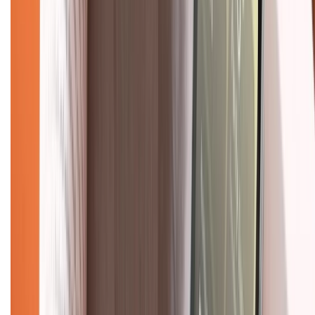
Liên hệ hợp tác
Hệ thống cửa hàng bán lẻ
Về trang chủ
Hỗ trợ khách hàng
Mua hàng trả góp
Mua hàng online
Dịch vụ bảo hành mở rộng
Hình thức thanh toán
Tra cứu bảo hành
Tra cứu điểm XTMember
Hướng dẫn mua hàng trả góp
Dịch vụ bán hàng B2B
Chính sách