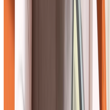
KẾT NỐI VỚI CHÚNG TÔI
CHỨNG NHẬN