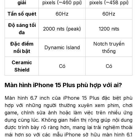
giải
pixels (~460 ppi)
pixels (~458 ppi)
Tần số quét
60Hz
60Hz
Độ sáng tối
2000 nits (peak)
1200 nits
đa
Đặc điểm
Notch truyền
Dynamic Island
nổi bật
thống
Ceramic
Có
Có
Shield
Màn hình iPhone 15 Plus phù hợp với ai?
Màn hình 6.7 inch của iPhone 15 Plus đặc biệt phù
hợp với những người thường xuyên xem phim, chơi
game, chỉnh sửa ảnh hoặc làm việc trên nhiều ứng
dụng cùng lúc. Không gian hiển thị rộng giúp nội dung
được trình bày rõ ràng hơn, mang lại trải nghiệm thoải
mái hơn so với các mẫu iPhone sở hữu màn hình 6.1