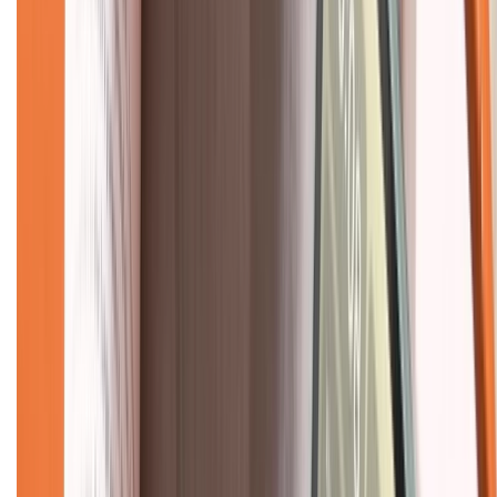
Hình thức thanh toán
Tra cứu bảo hành
Tra cứu điểm XTMember
Hướng dẫn mua hàng trả góp
Dịch vụ bán hàng B2B
Chính sách
Bảo hành mở rộng
Chính sách dùng sản phẩm 7 ngày miễn phí
Chính sách đổi trả
Chính sách bảo hành
Chính sách bảo mật thông tin
Chính sách kiểm hàng