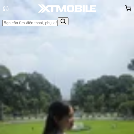
Trang chủ
Tin tức
Hỏi đáp
Tin Mới
Đánh Giá - Trên Tay
So Sánh
Tư vấn
Khuyến
mãi
Thủ thuật
Hỏi đáp
App - Game
Thông báo
Khách
hàng - Sự kiện
Màn hình iPhone 15 Plus bao nhiêu
inch? Có điểm gì nổi bật?
Hồng Huệ
Ngày đăng:
02/07/2026
Cập nhật:
02/07/2026