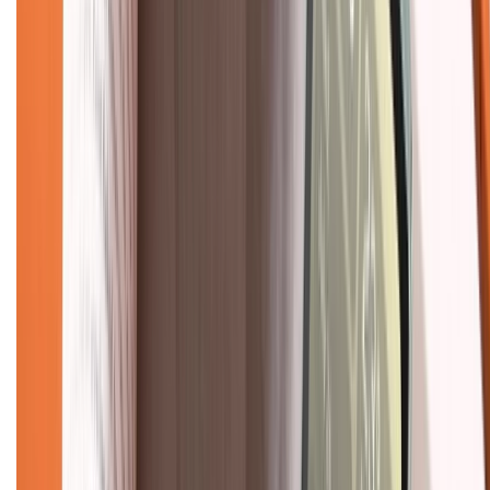
TỔNG ĐÀI HỖ TRỢ
Tư vấn mua hàng (miễn phí):
1800.6229
(08h30 - 21h30)
Khiếu nại - Góp ý:
088.99999.33
(09h00 - 18h00)
Trung tâm bảo hành:
028.710.89898
(08h30 - 21h00)
KẾT NỐI VỚI CHÚNG TÔI
Về chúng tôi
Giới thiệu về XTMobile