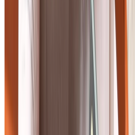
Bán hàng doanh nghiệp B2B:
088.99999.22
HỖ TRỢ THANH TOÁN