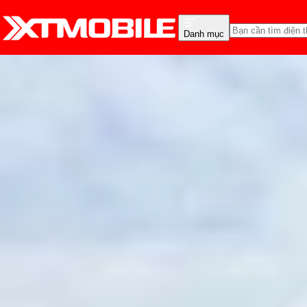
Danh mục
Trang chủ
Tin tức
Hỏi đáp
Tin Mới
Đánh Giá - Trên Tay
So Sánh
Tư vấn
Khuy
YouTube Music và YouTu
Hồng Huệ
Ngày đăng:
18/08/2025
Cập nhật:
18/08/2025
Theo dõi XTMobile trên