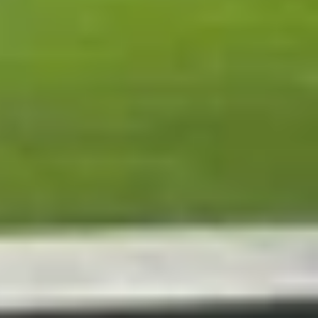
 giải trí cho đến âm nhạc bất tận. Trong số các
nhầm lẫn vì có những điểm tương đồng nhất định.
 biệt.
ạn phân tích chi tiết từng dịch vụ để bạn dễ dàng
nh năng, trải nghiệm và đối tượng người dùng mà
 triệu bài hát, album, video âm nhạc cùng danh
uảng cáo và bị giới hạn một số tính năng, chẳng