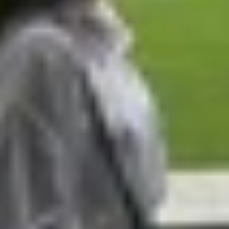
 của hàng triệu người nhờ kho nội dung đa dạng, từ video
c và YouTube Premium thường khiến nhiều người dùng dễ 
ế cho những nhu cầu khác nhau, mang đến trải nghiệm riêng
ống nhau không
? Bài viết dưới đây của XTmobile sẽ giúp b
của mình.
usic Premium, YouTube Premium
 sinh thái YouTube, hãy cùng điểm qua sự khác biệt về tí
n do YouTube phát triển, sở hữu thư viện đồ sộ với hàng
ười dùng vẫn có thể truy cập kho nhạc này nhưng sẽ gặp q