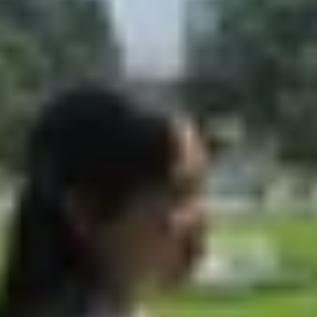
ic Premium, YouTube Premium
ium có giống nhau không?
 giống nhau không?
 YouTube Premium?
sic Premium chi tiết
remium đơn giản, nhanh chóng
 Music
viên?
sic?
thiết bị?