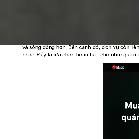
tục và không hỗ trợ tải nhạc về máy.
YouTube Music Premium
YouTube Music Premium là gói trả phí mang đến 
nghe ngoại tuyến, phát nhạc ngay cả khi tắt m
và sống động hơn. Bên cạnh đó, dịch vụ còn liê
nhạc. Đây là lựa chọn hoàn hảo cho những ai m