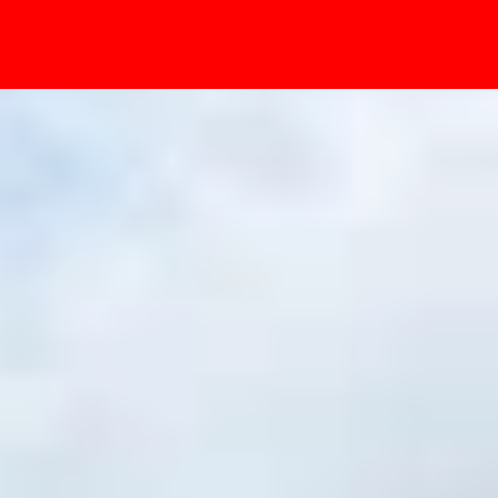
- Sự kiện
ông? So sánh chi tiết