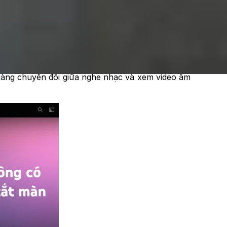
bởi quảng cáo. Người dùng có thể tải bài hát để
được tối ưu, giúp từng giai điệu trở nên mượt mà
 dàng chuyển đổi giữa nghe nhạc và xem video âm