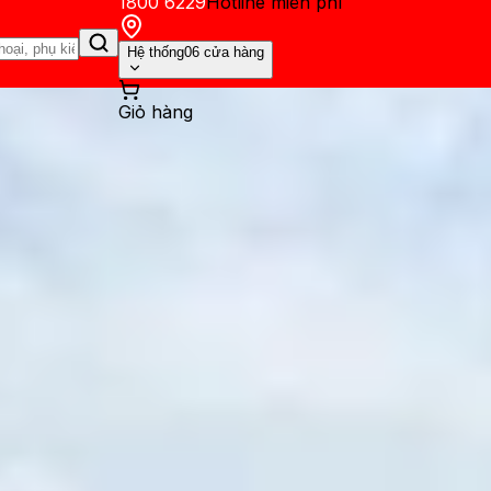
1800 6229
Hotline miễn phí
Hệ thống
06 cửa hàng
Giỏ hàng
ến mãi
Thủ thuật
Hỏi đáp
App - Game
Thông báo
Khách hàng 
be Premium có giống nhau kh