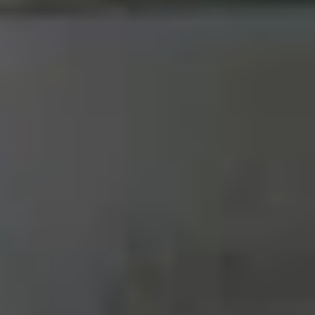
g gu người nghe. Ngoài ra, nền tảng còn nổi bật
 phiên bản miễn phí đòi hỏi kết nối internet liên