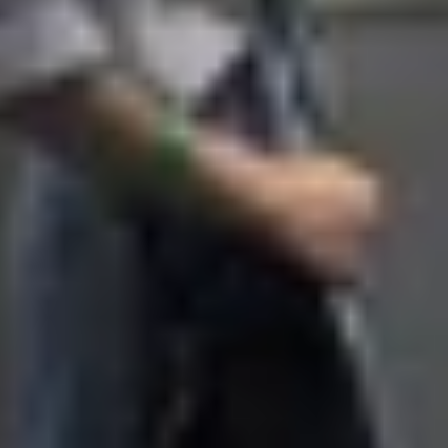
n thiện và công nghệ AI tích hợp, giúp gợi ý bài hát đún
ng cấp nhiều bản cover, bản diễn live độc quyền. Tuy nhiên,