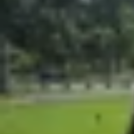
Xem nhanh
Ẩn
1
Phân biệt YouTube Music, YouTube Mus
1.1
YouTube Music
1.2
YouTube Music Premium
1.3
YouTube Premium
2
YouTube Music và YouTube Music Prem
3
YouTube Premium và Music Premium có
4
Nên chọn YouTube Music Premium hay
5
Hướng dẫn cách đăng ký gói YouTube Mu
6
Hướng dẫn cách đăng ký gói YouTube P
7
Một số câu hỏi về YouTube và YouTube
7.1
YouTube Premium có bao nhiêu thành 
7.2
YouTube Premium khác gì YouTube Mu
7.3
YouTube Premium dùng được bao nhiêu 
8
Tạm kết