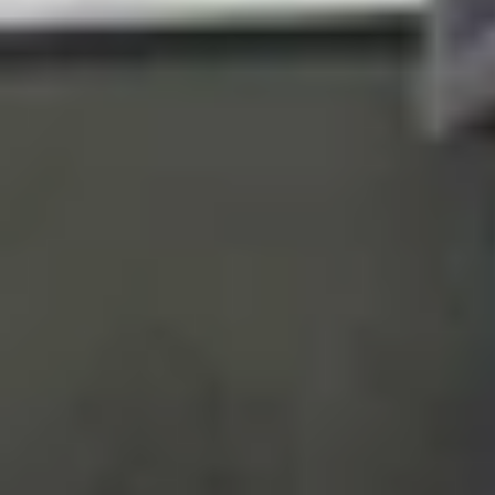
Điểm mạnh của YouTube Music nằm ở giao diện thâ
với khả năng tìm kiếm nhạc qua lời bài hát và cu