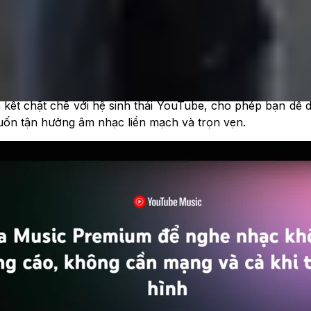
trải nghiệm nghe nhạc nâng cao, không còn bị gián đoạn 
àn hình hoặc sử dụng
ứng dụng
khác. Chất lượng âm thanh 
n kết chặt chẽ với hệ sinh thái YouTube, cho phép bạn dễ
uốn tận hưởng âm nhạc liền mạch và trọn vẹn.