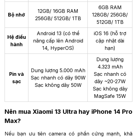
6GB RAM
12GB/ 16GB RAM
Bộ nhớ
128GB/ 256GB/
256GB/ 512GB/ 1TB
512GB/ 1TB
Android 13 (có thể
iOS 16 (hỗ trợ
Hệ điều
nâng cấp lên Android
cập nhật dài
hành
14, HyperOS)
hạn)
Dung lượng
4.323 mAh
Dung lượng 5.000 mAh
Pin và
Sạc nhanh có
Sạc nhanh có dây 90W
sạc
dây ~20-27W
Sạc không dây 50W
Sạc không dây
MagSafe 15W
Nên mua Xiaomi 13 Ultra hay iPhone 14 Pro
Max?
Nếu bạn ưu tiên camera có phần cứng mạnh, khả