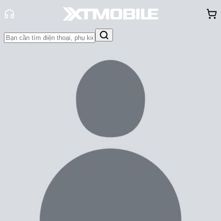
Trang chủ
Tin tức
So Sánh
Tin Mới
Đánh Giá - Trên Tay
So Sánh
Tư vấn
Khuyến
mãi
Thủ thuật
Hỏi đáp
App - Game
Thông báo
Khách
hàng - Sự kiện
So sánh Xiaomi 13 Ultra và iPhone
14 Pro Max: Sự khác biệt nằm ở
đâu?
Cam Ngoan
Ngày đăng:
24/05/2026