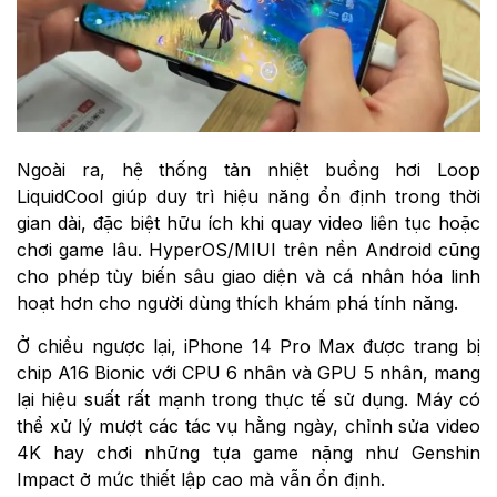
Ngoài ra, hệ thống tản nhiệt buồng hơi Loop
LiquidCool giúp duy trì hiệu năng ổn định trong thời
gian dài, đặc biệt hữu ích khi quay video liên tục hoặc
chơi game lâu. HyperOS/MIUI trên nền Android cũng
cho phép tùy biến sâu giao diện và cá nhân hóa linh
hoạt hơn cho người dùng thích khám phá tính năng.
Ở chiều ngược lại, iPhone 14 Pro Max được trang bị
chip A16 Bionic với CPU 6 nhân và GPU 5 nhân, mang
lại hiệu suất rất mạnh trong thực tế sử dụng. Máy có
thể xử lý mượt các tác vụ hằng ngày, chỉnh sửa video
4K hay chơi những tựa game nặng như Genshin
Impact ở mức thiết lập cao mà vẫn ổn định.