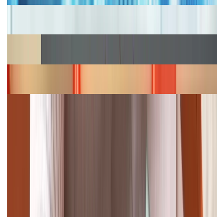
Cập nhật bảng giá iPhone năm 2026: Giá tốt, ưu đãi
hấp dẫn
Cập nhật bảng giá Galaxy S23 (Plus, Ultra) cũ, mới
năm 2026
Bảng giá iPhone 15 cập nhật mới nhất tháng
08/2026
Cập nhật bảng giá điện thoại Samsung tháng 8:
Giảm đến 15.49 triệu
TỔNG ĐÀI HỖ TRỢ
(08H30 - 21H30)
Tư vấn mua hàng (miễn phí):
1800.6229