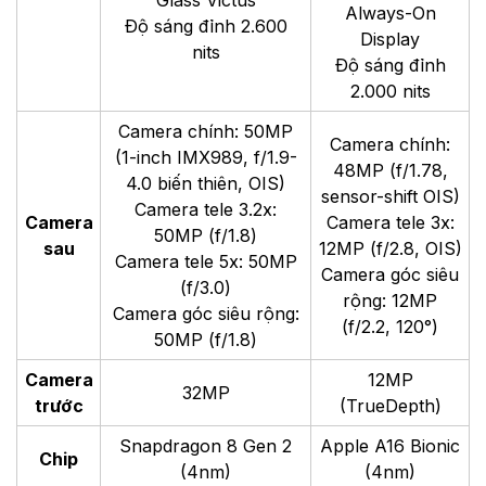
Glass Victus
Always-On
Độ sáng đỉnh 2.600
Display
nits
Độ sáng đỉnh
2.000 nits
Camera chính: 50MP
Camera chính:
(1-inch IMX989, f/1.9-
48MP (f/1.78,
4.0 biến thiên, OIS)
sensor-shift OIS)
Camera tele 3.2x:
Camera
Camera tele 3x:
50MP (f/1.8)
sau
12MP (f/2.8, OIS)
Camera tele 5x: 50MP
Camera góc siêu
(f/3.0)
rộng: 12MP
Camera góc siêu rộng:
(f/2.2, 120°)
50MP (f/1.8)
Camera
12MP
32MP
trước
(TrueDepth)
Snapdragon 8 Gen 2
Apple A16 Bionic
Chip
(4nm)
(4nm)