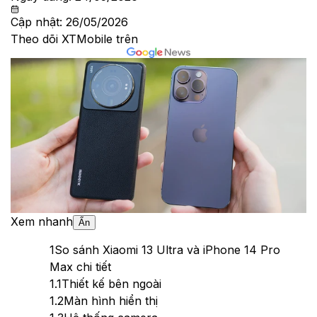
Cập nhật:
26/05/2026
Theo dõi XTMobile trên
Xem nhanh
Ẩn
1
So sánh Xiaomi 13 Ultra và iPhone 14 Pro
Max chi tiết
1.1
Thiết kế bên ngoài
1.2
Màn hình hiển thị