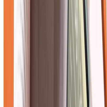
Mua hàng online
Dịch vụ bảo hành mở rộng
Hình thức thanh toán
Tra cứu bảo hành
Tra cứu điểm XTMember
Hướng dẫn mua hàng trả góp
Dịch vụ bán hàng B2B
Chính sách
Bảo hành mở rộng
Chính sách dùng sản phẩm 7 ngày miễn phí
Chính sách đổi trả
Chính sách bảo hành