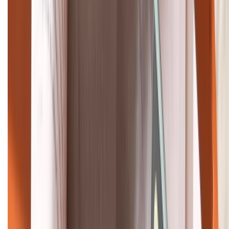
Khiếu nại - Góp ý:
088.99999.33
Bán hàng doanh nghiệp B2B:
088.99999.22
HỖ TRỢ THANH TOÁN