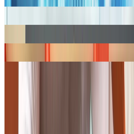
Cập nhật bảng giá iPhone năm 2026: Giá tốt, ưu đãi
hấp dẫn
Cập nhật bảng giá Galaxy S23 (Plus, Ultra) cũ, mới
năm 2026
Bảng giá iPhone 15 cập nhật mới nhất tháng
08/2026
Cập nhật bảng giá điện thoại Samsung tháng 8:
Giảm đến 15.49 triệu
TỔNG ĐÀI HỖ TRỢ
(08H30 - 21H30)
Tư vấn mua hàng (miễn phí):
1800.6229