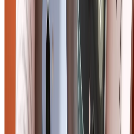
Điện thoại iPhone
iPhone 17 Pro Max
iPhone 17
Pro
iPhone 17
iPhone 16
iPhone 16 Pro Max
iPhone 15
Pro Max
iPhone 15
Điện thoại Samsung
Samsung S26
Ultra
Samsung S26
Samsung S25
iPhone cũ
iPhone 17
cũ
iPhone 16 cũ
iPhone 16 Pro Max cũ
Copyright @2012 HỘ KINH DOANH CỬA HÀNG ĐIỆN THOẠI DI ĐỘNG
XTMOBILE. Số GPKD: 41A8052143 – Cấp ngày 11/05/2023. Địa chỉ: 50
Trần Quang Khải, Phường Tân Định, Quận 1, TP.HCM. Điện thoại:
1800.6229 (Miễn Phí)
Email: xtmobile.sg@gmail.com. Chịu trách nhiệm nội dung: Lê Xuân
Hoà