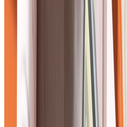
KẾT NỐI VỚI CHÚNG TÔI
CHỨNG NHẬN