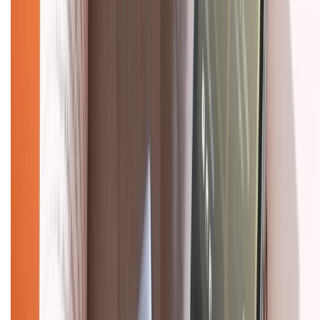
Về chúng tôi
Giới thiệu về XTMobile
Liên hệ hợp tác
Hệ thống cửa hàng bán lẻ
Về trang chủ
Hỗ trợ khách hàng
Mua hàng trả góp
Mua hàng online
Dịch vụ bảo hành mở rộng
Hình thức thanh toán
Tra cứu bảo hành
Tra cứu điểm XTMember