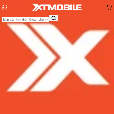
Trang chủ
Tin tức
So Sánh
Tin Mới
Đánh Giá - Trên Tay
So Sánh
Tư vấn
Khuyến
mãi
Thủ thuật
Hỏi đáp
App - Game
Thông báo
Khách
hàng - Sự kiện
So sánh ROG Phone 8 và ROG
Phone 7: Liệu có đáng để 'lên đời'?
Admin
Ngày đăng:
11/01/2024
Cập nhật:
11/01/2024