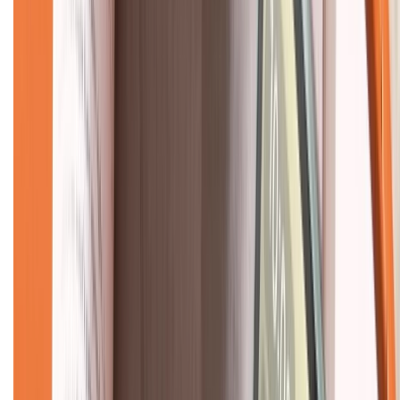
Về chúng tôi
Giới thiệu về XTMobile
Liên hệ hợp tác
Hệ thống cửa hàng bán lẻ
Về trang chủ
Hỗ trợ khách hàng
Mua hàng trả góp