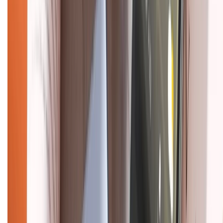
Hướng dẫn mua hàng trả góp
Dịch vụ bán hàng B2B
Chính sách
Bảo hành mở rộng
Chính sách dùng sản phẩm 7 ngày miễn phí
Chính sách đổi trả
Chính sách bảo hành
Chính sách bảo mật thông tin
Chính sách kiểm hàng
HỖ TRỢ THANH TOÁN