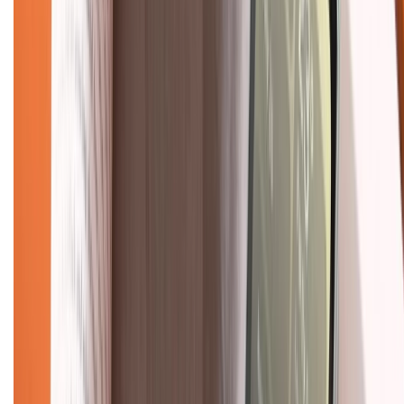
Chính sách bảo mật thông tin
Chính sách kiểm hàng
TỔNG ĐÀI HỖ TRỢ
Tư vấn mua hàng (miễn phí):
1800.6229
(08h30 - 21h30)
Khiếu nại - Góp ý:
088.99999.33
(09h00 - 18h00)
Trung tâm bảo hành:
028.710.89898
(08h30 - 21h00)
KẾT NỐI VỚI CHÚNG TÔI