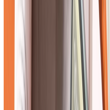
KẾT NỐI VỚI CHÚNG TÔI
CHỨNG NHẬN