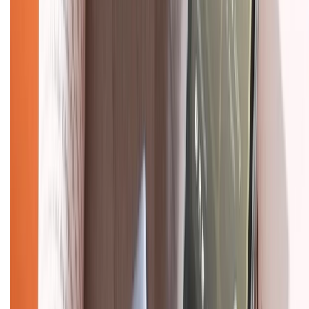
1800.6229
(08h30 - 21h30)
Khiếu nại - Góp ý:
088.99999.33
(09h00 - 18h00)
Trung tâm bảo hành:
028.710.89898
(08h30 - 21h00)
KẾT NỐI VỚI CHÚNG TÔI
Về chúng tôi
Giới thiệu về XTMobile
Liên hệ hợp tác