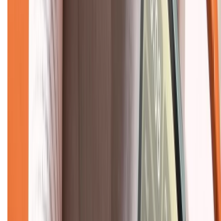
Về chúng tôi
Giới thiệu về XTMobile
Liên hệ hợp tác
Hệ thống cửa hàng bán lẻ
Về trang chủ
Hỗ trợ khách hàng
Mua hàng trả góp
Mua hàng online
Dịch vụ bảo hành mở rộng
Hình thức thanh toán