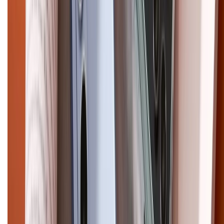
cũ
iPhone 16 cũ
iPhone 16 Pro Max cũ
Copyright @2012 HỘ KINH DOANH CỬA HÀNG ĐIỆN THOẠI DI ĐỘNG
XTMOBILE. Số GPKD: 41A8052143 – Cấp ngày 11/05/2023. Địa chỉ: 50
Trần Quang Khải, Phường Tân Định, Quận 1, TP.HCM. Điện thoại:
1800.6229 (Miễn Phí)
Email: xtmobile.sg@gmail.com. Chịu trách nhiệm nội dung: Lê Xuân
Hoà