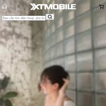
Trang chủ
Tin tức
Tin Mới
Tin Mới
Đánh Giá - Trên Tay
So Sánh
Tư vấn
Khuyến
mãi
Thủ thuật
Hỏi đáp
App - Game
Thông báo
Khách
hàng - Sự kiện
Mở hộp Asus ROG Phone 8: Thiết kế
lạ mắt, hiệu năng khủng
Triệu Vy
Ngày đăng:
09/01/2024
Cập nhật:
09/01/2024