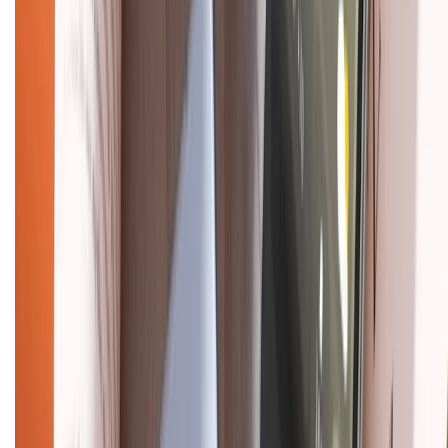
Hệ thống cửa hàng bán lẻ
Về trang chủ
Hỗ trợ khách hàng
Mua hàng trả góp
Mua hàng online
Dịch vụ bảo hành mở rộng
Hình thức thanh toán
Tra cứu bảo hành
Tra cứu điểm XTMember
Hướng dẫn mua hàng trả góp
Dịch vụ bán hàng B2B
Chính sách
Bảo hành mở rộng