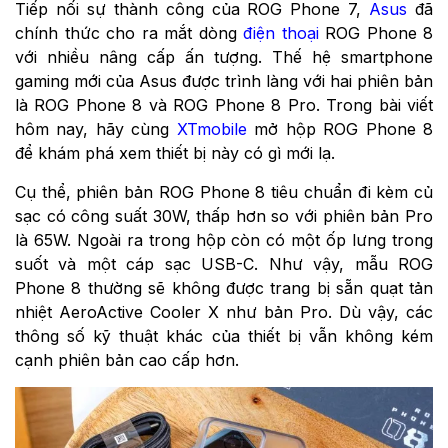
Tiếp nối sự thành công của ROG Phone 7,
Asus
đã
chính thức cho ra mắt dòng
điện thoại
ROG Phone 8
với nhiều nâng cấp ấn tượng. Thế hệ smartphone
gaming mới của Asus được trình làng với hai phiên bản
là ROG Phone 8 và ROG Phone 8 Pro. Trong bài viết
hôm nay, hãy cùng
XTmobile
mở hộp
ROG Phone 8
để khám phá xem thiết bị này có gì mới lạ.
Cụ thể, phiên bản ROG Phone 8 tiêu chuẩn đi kèm củ
sạc có công suất 30W, thấp hơn so với phiên bản Pro
là 65W. Ngoài ra trong hộp còn có một ốp lưng trong
suốt và một cáp sạc USB-C. Như vậy, mẫu ROG
Phone 8 thường sẽ không được trang bị sẵn quạt tản
nhiệt AeroActive Cooler X như bản Pro. Dù vậy, các
thông số kỹ thuật khác của thiết bị vẫn không kém
cạnh phiên bản cao cấp hơn.