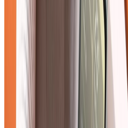
Tra cứu bảo hành
Tra cứu điểm XTMember
Hướng dẫn mua hàng trả góp
Dịch vụ bán hàng B2B
Chính sách
Bảo hành mở rộng
Chính sách dùng sản phẩm 7 ngày miễn phí
Chính sách đổi trả
Chính sách bảo hành
Chính sách bảo mật thông tin
Chính sách kiểm hàng
TỔNG ĐÀI HỖ TRỢ
Tư vấn mua hàng (miễn phí):