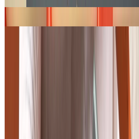
Bảng giá iPhone 15 cập nhật mới nhất tháng
08/2026
Cập nhật bảng giá điện thoại Samsung tháng 8:
Giảm đến 15.49 triệu
TỔNG ĐÀI HỖ TRỢ
(08H30 - 21H30)
Tư vấn mua hàng (miễn phí):
1800.6229
Khiếu nại - Góp ý:
088.99999.33
Bán hàng doanh nghiệp B2B: