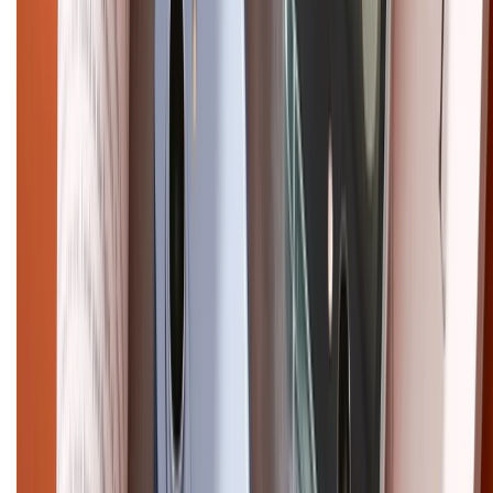
CHỨNG NHẬN
Điện thoại iPhone
iPhone 17 Pro Max
iPhone 17
Pro
iPhone 17
iPhone 16
iPhone 16 Pro Max
iPhone 15
Pro Max
iPhone 15
Điện thoại Samsung
Samsung S26
Ultra
Samsung S26
Samsung S25
iPhone cũ
iPhone 17