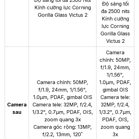
Độ sáng tối
Kính cường lực Corning
đa 2500 nits
Gorilla Glass Victus 2
Kính cường
lực Corning
Gorilla Glass
Victus 2
Camera
chính: 50MP,
f/1.9, 24mm,
1/1.56",
Camera chính: 50MP,
1.0µm, PDAF,
f/1.9, 24mm, 1/1.56",
gimbal OIS
1.0µm, PDAF, gimbal OIS
Camera tele:
Camera
Camera tele: 32MP, f/2.4,
32MP, f/2.4,
sau
1/3.2", 0.7µm, PDAF, OIS,
1/3.2", 0.7µm,
zoom quang 3x
PDAF, OIS,
Camera góc rộng: 13MP,
zoom quang
f/2.2, 13mm, 120˚
3x