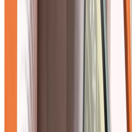
Hình thức thanh toán
Tra cứu bảo hành
Tra cứu điểm XTMember
Hướng dẫn mua hàng trả góp
Dịch vụ bán hàng B2B
Chính sách
Bảo hành mở rộng
Chính sách dùng sản phẩm 7 ngày miễn phí
Chính sách đổi trả
Chính sách bảo hành
Chính sách bảo mật thông tin
Chính sách kiểm hàng