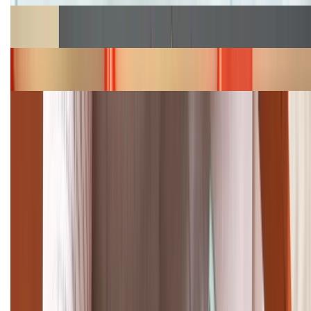
Cập nhật bảng giá Galaxy S23 (Plus, Ultra) cũ, mới
năm 2026
Bảng giá iPhone 15 cập nhật mới nhất tháng
08/2026
Cập nhật bảng giá điện thoại Samsung tháng 8:
Giảm đến 15.49 triệu
TỔNG ĐÀI HỖ TRỢ
(08H30 - 21H30)
Tư vấn mua hàng (miễn phí):
1800.6229
Khiếu nại - Góp ý:
088.99999.33