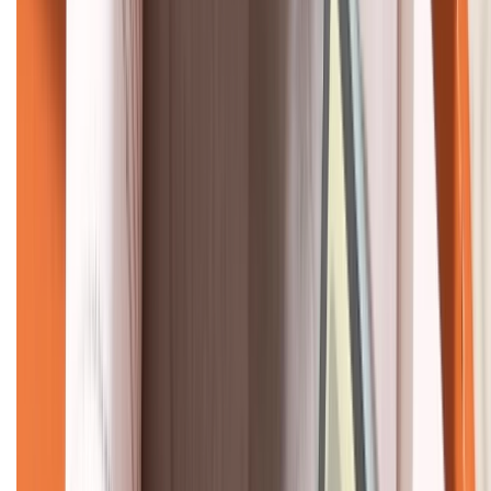
KẾT NỐI VỚI CHÚNG TÔI
CHỨNG NHẬN