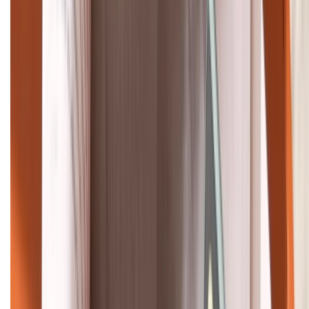
Bán hàng doanh nghiệp B2B:
088.99999.22
HỖ TRỢ THANH TOÁN