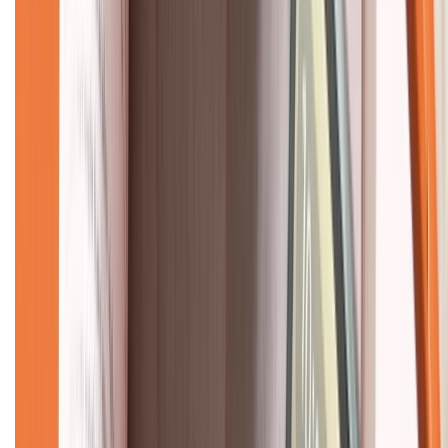
Về chúng tôi
Giới thiệu về XTMobile
Liên hệ hợp tác
Hệ thống cửa hàng bán lẻ
Về trang chủ
Hỗ trợ khách hàng
Mua hàng trả góp
Mua hàng online
Dịch vụ bảo hành mở rộng