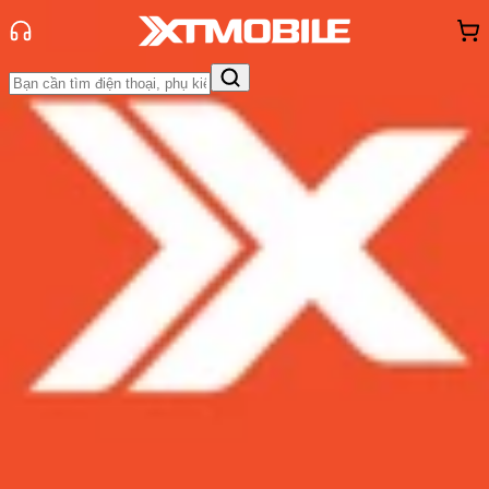
Trang chủ
Tin tức
So Sánh
Tin Mới
Đánh Giá - Trên Tay
So Sánh
Tư vấn
Khuyến
mãi
Thủ thuật
Hỏi đáp
App - Game
Thông báo
Khách
hàng - Sự kiện
So sánh ROG Phone 9 Pro và ROG
Phone 8 Pro: Có đáng để nâng
cấp?
Admin
Ngày đăng:
03/12/2024