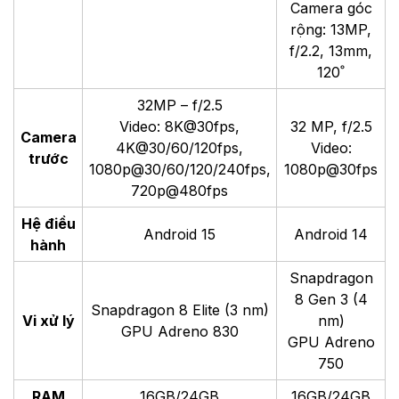
Camera góc
rộng: 13MP,
f/2.2, 13mm,
120˚
32MP – f/2.5
Video: 8K@30fps,
32 MP, f/2.5
Camera
4K@30/60/120fps,
Video:
trước
1080p@30/60/120/240fps,
1080p@30fps
720p@480fps
Hệ điều
Android 15
Android 14
hành
Snapdragon
8 Gen 3 (4
Snapdragon 8 Elite (3 nm)
Vi xử lý
nm)
GPU Adreno 830
GPU Adreno
750
RAM
16GB/24GB
16GB/24GB