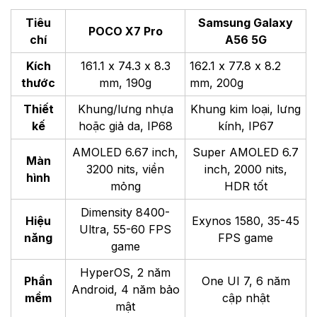
Tiêu
Samsung Galaxy
POCO X7 Pro
chí
A56 5G
Kích
161.1 x 74.3 x 8.3
162.1 x 77.8 x 8.2
thước
mm, 190g
mm, 200g
Thiết
Khung/lưng nhựa
Khung kim loại, lưng
kế
hoặc giả da, IP68
kính, IP67
AMOLED 6.67 inch,
Super AMOLED 6.7
Màn
3200 nits, viền
inch, 2000 nits,
hình
mỏng
HDR tốt
Dimensity 8400-
Hiệu
Exynos 1580, 35-45
Ultra, 55-60 FPS
năng
FPS game
game
HyperOS, 2 năm
Phần
One UI 7, 6 năm
Android, 4 năm bảo
mềm
cập nhật
mật