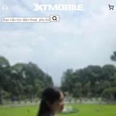
Trang chủ
Tin tức
So Sánh
Tin Mới
Đánh Giá - Trên Tay
So Sánh
Tư vấn
Khuyến
mãi
Thủ thuật
Hỏi đáp
App - Game
Thông báo
Khách
hàng - Sự kiện
So sánh POCO X7 Pro và Galaxy
A56 5G: Có điểm gì khác biệt?
Hồng Huệ
Ngày đăng:
09/08/2025
Cập nhật:
09/08/2025