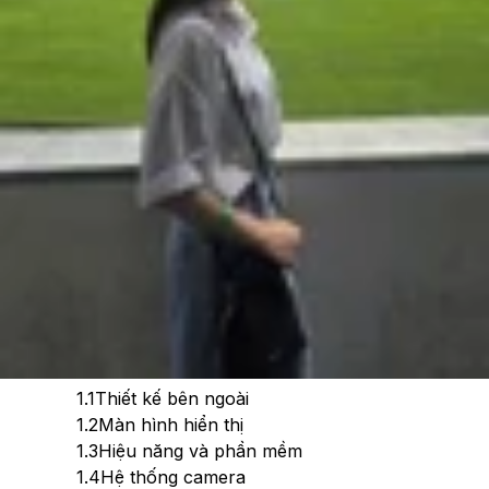
Theo dõi XTMobile trên
Xem nhanh
Ẩn
1
So sánh POCO X7 Pro và Galaxy A56 5G chi
tiết
1.1
Thiết kế bên ngoài
1.2
Màn hình hiển thị
1.3
Hiệu năng và phần mềm
1.4
Hệ thống camera