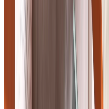
Tư vấn mua hàng (miễn phí):
1800.6229
Khiếu nại - Góp ý:
088.99999.33
Bán hàng doanh nghiệp B2B:
088.99999.22
HỖ TRỢ THANH TOÁN