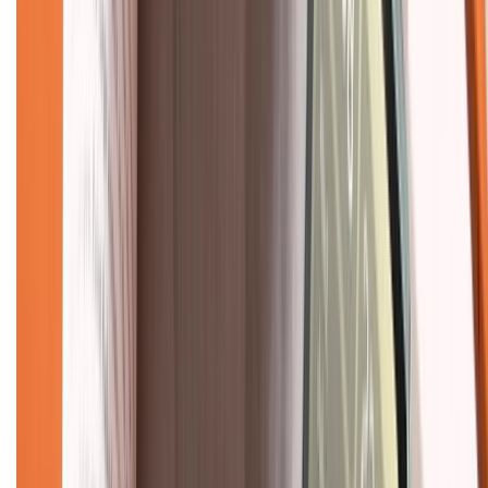
Chính sách đổi trả
Chính sách bảo hành
Chính sách bảo mật thông tin
Chính sách kiểm hàng
TỔNG ĐÀI HỖ TRỢ
Tư vấn mua hàng (miễn phí):
1800.6229
(08h30 - 21h30)
Khiếu nại - Góp ý:
088.99999.33
(09h00 - 18h00)
Trung tâm bảo hành:
028.710.89898
(08h30 - 21h00)