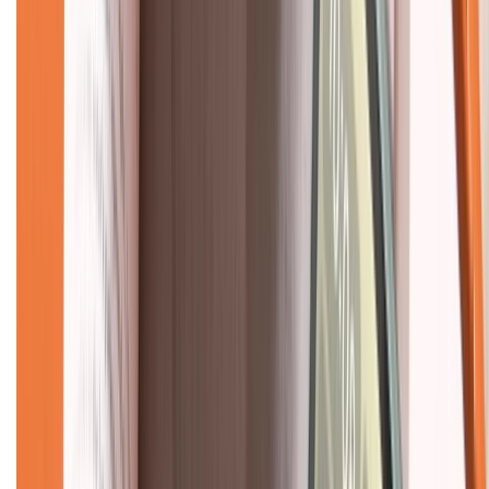
Hỗ trợ khách hàng
Mua hàng trả góp
Mua hàng online
Dịch vụ bảo hành mở rộng
Hình thức thanh toán
Tra cứu bảo hành
Tra cứu điểm XTMember
Hướng dẫn mua hàng trả góp
Dịch vụ bán hàng B2B
Chính sách
Bảo hành mở rộng
Chính sách dùng sản phẩm 7 ngày miễn phí