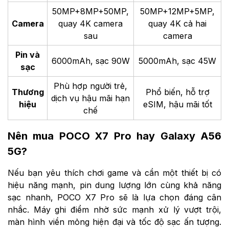
50MP+8MP+50MP,
50MP+12MP+5MP,
Camera
quay 4K camera
quay 4K cả hai
sau
camera
Pin và
6000mAh, sạc 90W
5000mAh, sạc 45W
sạc
Phù hợp người trẻ,
Thương
Phổ biến, hỗ trợ
dịch vụ hậu mãi hạn
hiệu
eSIM, hậu mãi tốt
chế
Nên mua POCO X7 Pro hay Galaxy A56
5G?
Nếu bạn yêu thích chơi game và cần một thiết bị có
hiệu năng mạnh, pin dung lượng lớn cùng khả năng
sạc nhanh, POCO X7 Pro sẽ là lựa chọn đáng cân
nhắc. Máy ghi điểm nhờ sức mạnh xử lý vượt trội,
màn hình viền mỏng hiện đại và tốc độ sạc ấn tượng.