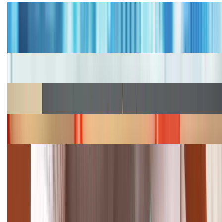
Tư vấn
Bảng giá iPhone cũ mới nhất trong tháng 8 năm
2026, giá siêu hấp dẫn
Cập nhật bảng giá iPhone năm 2026: Giá tốt, ưu đãi
hấp dẫn
Cập nhật bảng giá Galaxy S23 (Plus, Ultra) cũ, mới
năm 2026
Bảng giá iPhone 15 cập nhật mới nhất tháng
08/2026
Cập nhật bảng giá điện thoại Samsung tháng 8:
Giảm đến 15.49 triệu
TỔNG ĐÀI HỖ TRỢ
(08H30 - 21H30)