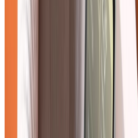
KẾT NỐI VỚI CHÚNG TÔI
Về chúng tôi
Giới thiệu về XTMobile
Liên hệ hợp tác
Hệ thống cửa hàng bán lẻ
Về trang chủ
Hỗ trợ khách hàng
Mua hàng trả góp
Mua hàng online
Dịch vụ bảo hành mở rộng
Hình thức thanh toán