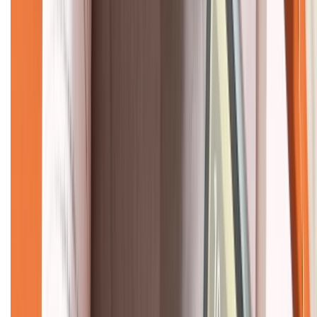
CHỨNG NHẬN
Về chúng tôi
Giới thiệu về XTMobile
Liên hệ hợp tác
Hệ thống cửa hàng bán lẻ
Về trang chủ