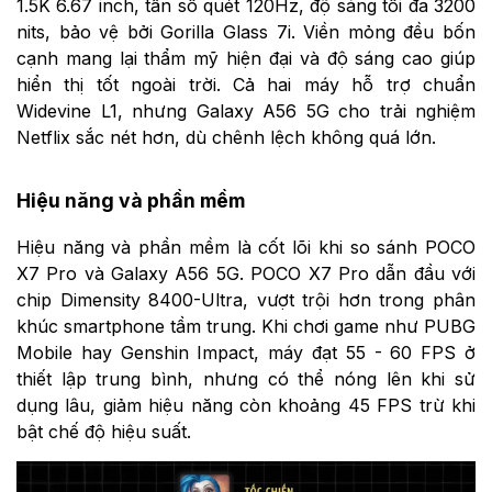
1.5K 6.67 inch, tần số quét 120Hz, độ sáng tối đa 3200
nits, bảo vệ bởi Gorilla Glass 7i. Viền mỏng đều bốn
cạnh mang lại thẩm mỹ hiện đại và độ sáng cao giúp
hiển thị tốt ngoài trời. Cả hai máy hỗ trợ chuẩn
Widevine L1, nhưng Galaxy A56 5G cho trải nghiệm
Netflix sắc nét hơn, dù chênh lệch không quá lớn.
Hiệu năng và phần mềm
Hiệu năng và phần mềm là cốt lõi khi so sánh POCO
X7 Pro và Galaxy A56 5G. POCO X7 Pro dẫn đầu với
chip Dimensity 8400-Ultra, vượt trội hơn trong phân
khúc smartphone tầm trung. Khi chơi game như PUBG
Mobile hay Genshin Impact, máy đạt 55 - 60 FPS ở
thiết lập trung bình, nhưng có thể nóng lên khi sử
dụng lâu, giảm hiệu năng còn khoảng 45 FPS trừ khi
bật chế độ hiệu suất.