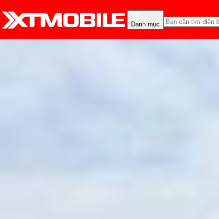
Danh mục
Trang chủ
Tin tức
So Sánh
Tin Mới
Đánh Giá - Trên Tay
So Sánh
Tư vấn
Khuy
So sánh OPPO Find X9 v
Hồng Huệ
Ngày đăng:
18/05/2026
Cập nhật:
18/05/2026
Theo dõi XTMobile trên