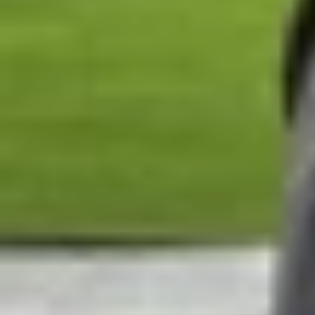
So sánh OPPO Find X9 và Find X9 Pro c
Có thể thấy cả 2 mẫu máy đều thuộc phân khúc fl
và một số tính năng nhằm phục vụ từng nhóm n
Thiết kế bên ngoài
OPPO Find X9
sở hữu thiết kế nhỏ gọn hơn với 
giác cầm nắm thoải mái, dễ thao tác bằng một tay
Trong khi đó, OPPO Find X9 Pro có kích thước lớ
tạo cảm giác đầm tay, chắc chắn và mang đến tr