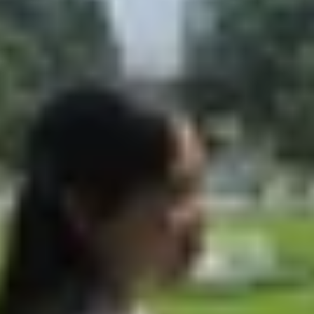
 tiết
ind X9 Pro
o?
ề đang thu hút nhiều sự quan tâm trong phân khúc smartph
à hiệu năng mạnh mẽ. Bài viết dưới đây sẽ phân tích chi 