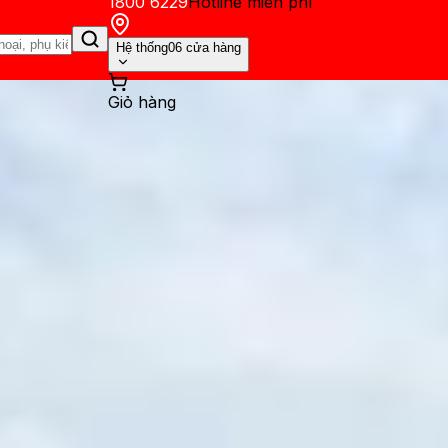
1800 6229
Hotline miễn phí
Hệ thống
06 cửa hàng
Giỏ hàng
ến mãi
Thủ thuật
Hỏi đáp
App - Game
Thông báo
Khách hàng 
à Find X9 Pro: Phiên bản nào