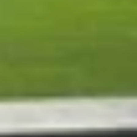
iên bản lại có sự điều chỉnh về thiết kế, camera
Nhờ thân máy mỏng và nhẹ, thiết bị mang lại cảm
ng hằng ngày.
. Trọng lượng và thân máy dày hơn giúp thiết bị
c smartphone có độ “premium” rõ rệt.