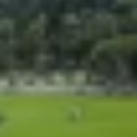
one cao cấp, khi cả hai thiết bị đều nổi bật với
tiết hai mẫu máy này, giúp bạn dễ dàng lựa chọn