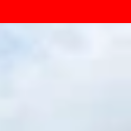
- Sự kiện
 phù hợp với bạn?