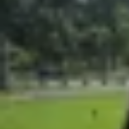
Xem nhanh
Ẩn
1
So sánh OPPO Find X9 và Find X9 Pro chi
1.1
Thiết kế bên ngoài
1.2
Màn hình hiển thị
1.3
Hệ thống camera
1.4
Hiệu năng và phần mềm
1.5
Dung lượng pin và sạc
2
Bảng thông số OPPO Find X9 và OPPO F
3
Nên mua OPPO Find X9 hay Find X9 Pr
4
Tạm kết
So sánh OPPO Find X9 và Find X9 Pro
là chủ đ
thiết kế hiện đại, hệ thống camera chất lượng v
phiên bản phù hợp với nhu cầu sử dụng.