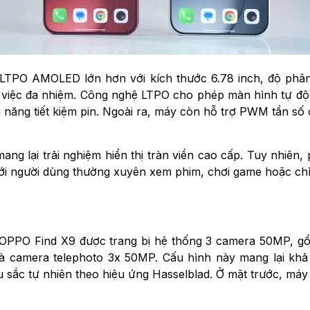
TPO AMOLED lớn hơn với kích thước 6.78 inch, độ phân gi
àm việc đa nhiệm. Công nghệ LTPO cho phép màn hình tự độn
 năng tiết kiệm pin. Ngoài ra, máy còn hỗ trợ PWM tần số
, mang lại trải nghiệm hiển thị tràn viền cao cấp. Tuy nhiê
ới người dùng thường xuyên xem phim, chơi game hoặc chỉ
 bị. OPPO Find X9 được trang bị hệ thống 3 camera 50MP,
 camera telephoto 3x 50MP. Cấu hình này mang lại khả n
 sắc tự nhiên theo hiệu ứng Hasselblad. Ở mặt trước, máy