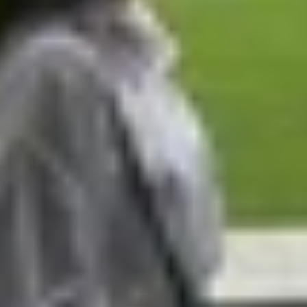
hi tiết
agship, hướng đến trải nghiệm cao cấp. Tuy nhiên, mỗi ph
gười dùng khác nhau.
kích thước 156.98 x 73.93 x 7.99mm và trọng lượng 203g. 
, phù hợp với người dùng ưu tiên sự linh hoạt trong sử dụ
n hơn một chút, đạt 161.26 x 76.46 x 8.25mm và nặng 224g
ải nghiệm cao cấp, phù hợp với người dùng thích một chiế