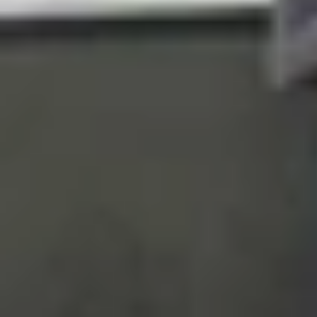
Cả OPPO Find X9 và OPPO Find X9 Pro đều được h
vẻ ngoài sang trọng cùng độ bền cao trong quá t
đầy đủ ba tiêu chuẩn IP66, IP68 và IP69, giúp thi