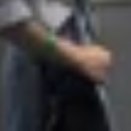
oàn thiện với khung kim loại chắc chắn, kết hợp mặt lư
rình sử dụng. Đặc biệt, bộ đôi này được trang bị khả năn
ết bị có thể chống chịu tốt trong nhiều điều kiện môi trườn