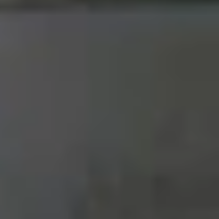
ng kính hoặc da cao cấp tùy phiên bản, mang lại
g kháng bụi và nước ở mức cao nhất hiện nay, với
g khác nhau, từ bụi mịn đến tia nước áp lực cao.