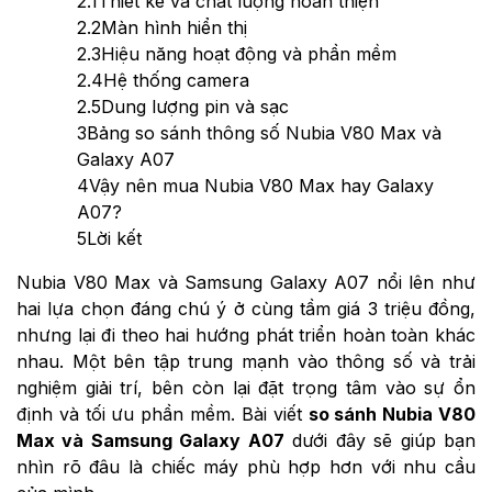
2.1
Thiết kế và chất lượng hoàn thiện
2.2
Màn hình hiển thị
2.3
Hiệu năng hoạt động và phần mềm
2.4
Hệ thống camera
2.5
Dung lượng pin và sạc
3
Bảng so sánh thông số Nubia V80 Max và
Galaxy A07
4
Vậy nên mua Nubia V80 Max hay Galaxy
A07?
5
Lời kết
Nubia V80 Max và Samsung Galaxy A07 nổi lên như
hai lựa chọn đáng chú ý ở cùng tầm giá 3 triệu đồng,
nhưng lại đi theo hai hướng phát triển hoàn toàn khác
nhau. Một bên tập trung mạnh vào thông số và trải
nghiệm giải trí, bên còn lại đặt trọng tâm vào sự ổn
định và tối ưu phần mềm. Bài viết
so sánh Nubia V80
Max và Samsung Galaxy A07
dưới đây sẽ giúp bạn
nhìn rõ đâu là chiếc máy phù hợp hơn với nhu cầu