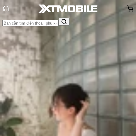
Trang chủ
Tin tức
So Sánh
Tin Mới
Đánh Giá - Trên Tay
So Sánh
Tư vấn
Khuyến
mãi
Thủ thuật
Hỏi đáp
App - Game
Thông báo
Khách
hàng - Sự kiện
So sánh Nubia V80 Max và
Samsung Galaxy A07: Smartphone
giá rẻ nào đáng mua hơn?
Triệu Vy
Ngày đăng:
19/01/2026