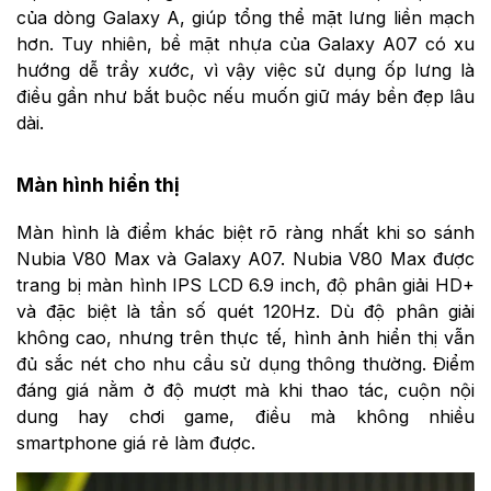
của dòng Galaxy A, giúp tổng thể mặt lưng liền mạch
hơn. Tuy nhiên, bề mặt nhựa của Galaxy A07 có xu
hướng dễ trầy xước, vì vậy việc sử dụng ốp lưng là
điều gần như bắt buộc nếu muốn giữ máy bền đẹp lâu
dài.
Màn hình hiển thị
Màn hình là điểm khác biệt rõ ràng nhất khi so sánh
Nubia V80 Max và Galaxy A07. Nubia V80 Max được
trang bị màn hình IPS LCD 6.9 inch, độ phân giải HD+
và đặc biệt là tần số quét 120Hz. Dù độ phân giải
không cao, nhưng trên thực tế, hình ảnh hiển thị vẫn
đủ sắc nét cho nhu cầu sử dụng thông thường. Điểm
đáng giá nằm ở độ mượt mà khi thao tác, cuộn nội
dung hay chơi game, điều mà không nhiều
smartphone giá rẻ làm được.