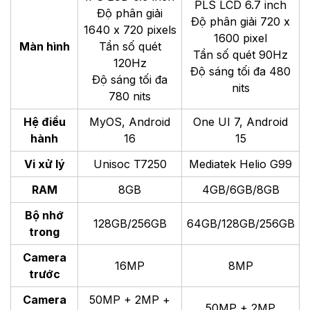
PLS LCD 6.7 inch
Độ phân giải
Độ phân giải 720 x
1640 x 720 pixels
1600 pixel
Màn hình
Tần số quét
Tần số quét 90Hz
120Hz
Độ sáng tối đa 480
Độ sáng tối đa
nits
780 nits
Hệ điều
MyOS, Android
One UI 7, Android
hành
16
15
Vi xử lý
Unisoc T7250
Mediatek Helio G99
RAM
8GB
4GB/6GB/8GB
Bộ nhớ
128GB/256GB
64GB/128GB/256GB
trong
Camera
16MP
8MP
trước
Camera
50MP + 2MP +
50MP + 2MP