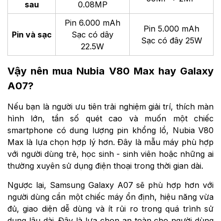
sau
0.08MP
Pin 6.000 mAh
Pin 5.000 mAh
Pin và sạc
Sạc có dây
Sạc có đây 25W
22.5W
Vậy nên mua Nubia V80 Max hay Galaxy
A07?
Nếu bạn là người ưu tiên trải nghiệm giải trí, thích màn
hình lớn, tần số quét cao và muốn một chiếc
smartphone có dung lượng pin khổng lồ, Nubia V80
Max là lựa chọn hợp lý hơn. Đây là mẫu máy phù hợp
với người dùng trẻ, học sinh - sinh viên hoặc những ai
thường xuyên sử dụng điện thoại trong thời gian dài.
Ngược lại, Samsung Galaxy A07 sẽ phù hợp hơn với
người dùng cần một chiếc máy ổn định, hiệu năng vừa
đủ, giao diện dễ dùng và ít rủi ro trong quá trình sử
dụng lâu dài. Đây là lựa chọn an toàn cho người dùng