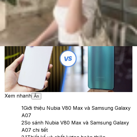
Cập nhật:
19/01/2026
Theo dõi XTMobile trên
Xem nhanh
Ẩn
1
Giới thiệu Nubia V80 Max và Samsung Galaxy
A07
2
So sánh Nubia V80 Max và Samsung Galaxy
A07 chi tiết