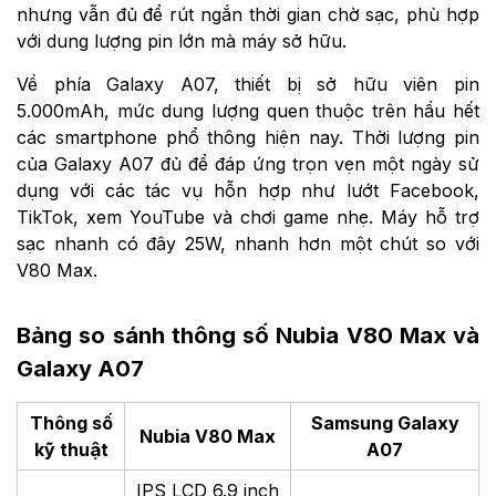
nhưng vẫn đủ để rút ngắn thời gian chờ sạc, phù hợp
với dung lượng pin lớn mà máy sở hữu.
Về phía Galaxy A07, thiết bị sở hữu viên pin
5.000mAh, mức dung lượng quen thuộc trên hầu hết
các smartphone phổ thông hiện nay. Thời lượng pin
của Galaxy A07 đủ để đáp ứng trọn vẹn một ngày sử
dụng với các tác vụ hỗn hợp như lướt Facebook,
TikTok, xem YouTube và chơi game nhẹ. Máy hỗ trợ
sạc nhanh có đây 25W, nhanh hơn một chút so với
V80 Max.
Bảng so sánh thông số Nubia V80 Max và
Galaxy A07
Thông số
Samsung Galaxy
Nubia V80 Max
kỹ thuật
A07
IPS LCD 6.9 inch