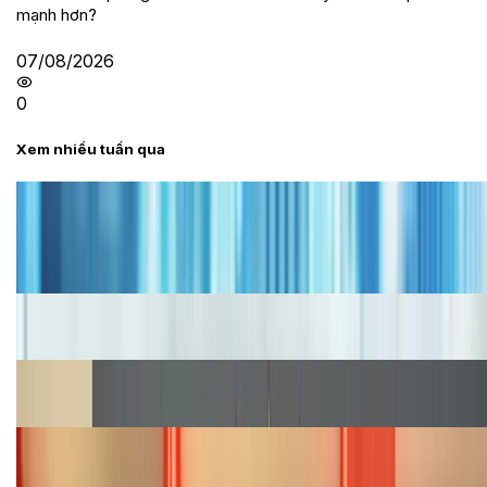
mạnh hơn?
07/08/2026
0
Xem nhiều tuần qua
Tư vấn
Bảng giá iPhone cũ mới nhất trong tháng 8 năm
2026, giá siêu hấp dẫn
Cập nhật bảng giá iPhone năm 2026: Giá tốt, ưu đãi
hấp dẫn
Cập nhật bảng giá Galaxy S23 (Plus, Ultra) cũ, mới
năm 2026
Bảng giá iPhone 15 cập nhật mới nhất tháng
08/2026