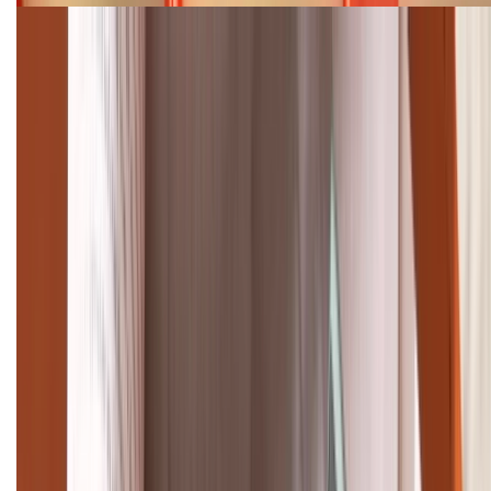
Cập nhật bảng giá điện thoại Samsung tháng 8:
Giảm đến 15.49 triệu
TỔNG ĐÀI HỖ TRỢ
(08H30 - 21H30)
Tư vấn mua hàng (miễn phí):
1800.6229
Khiếu nại - Góp ý:
088.99999.33
Bán hàng doanh nghiệp B2B:
088.99999.22