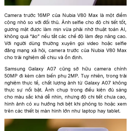
Camera trước 16MP của Nubia V80 Max là một điểm
cộng nhỏ so với đối thủ. Ảnh selfie cho độ chi tiết tốt,
gương mặt được làm mịn vừa phải nhờ thuật toán AI,
không quá “ảo” nếu tắt các chế độ làm đẹp nâng cao.
Với người dùng thường xuyên gọi video hoặc selfie
đăng mạng xã hội, camera trước của Nubia V80 Max
cho trải nghiệm dễ chịu và ổn định.
Samsung Galaxy A07 cũng sở hữu camera chính
50MP đi kèm cảm biến phụ 2MP. Tuy nhiên, trong trải
nghiệm thực tế, chất lượng ảnh từ Galaxy A07 không
thực sự nổi bật. Ảnh chụp trong điều kiện đủ sáng
cho màu sắc khá dễ nhìn, nhưng độ chi tiết chưa cao,
hình ảnh có xu hướng hơi bệt khi phóng to hoặc xem
trên các thiết bị màn hình lớn như laptop hay tablet.