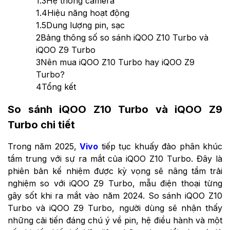
1.3
Hệ thống camera
1.4
Hiệu năng hoạt động
1.5
Dung lượng pin, sạc
2
Bảng thông số so sánh iQOO Z10 Turbo và
iQOO Z9 Turbo
3
Nên mua iQOO Z10 Turbo hay iQOO Z9
Turbo?
4
Tổng kết
So sánh iQOO Z10 Turbo và iQOO Z9
Turbo chi tiết
Trong năm 2025,
Vivo
tiếp tục khuấy đảo phân khúc
tầm trung với sự ra mắt của iQOO Z10 Turbo. Đây là
phiên bản kế nhiệm được kỳ vọng sẽ nâng tầm trải
nghiệm so với iQOO Z9 Turbo, mẫu điện thoại từng
gây sốt khi ra mắt vào năm 2024. So sánh iQOO Z10
Turbo và iQOO Z9 Turbo, người dùng sẽ nhận thấy
những cải tiến đáng chú ý về pin, hệ điều hành và một