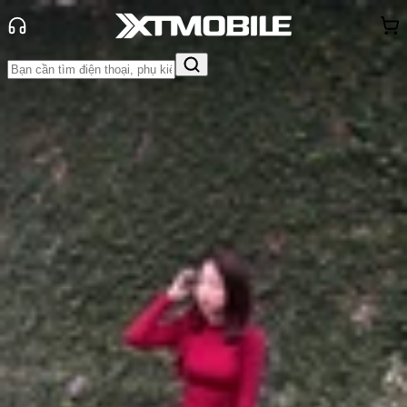
Trang chủ
Tin tức
So Sánh
Tin Mới
Đánh Giá - Trên Tay
So Sánh
Tư vấn
Khuyến
mãi
Thủ thuật
Hỏi đáp
App - Game
Thông báo
Khách
hàng - Sự kiện
So sánh iQOO Z10 Turbo và iQOO Z9
Turbo: Model kế nhiệm chưa thực
sự ấn tượng!
Anh Thư
Ngày đăng:
16/05/2025