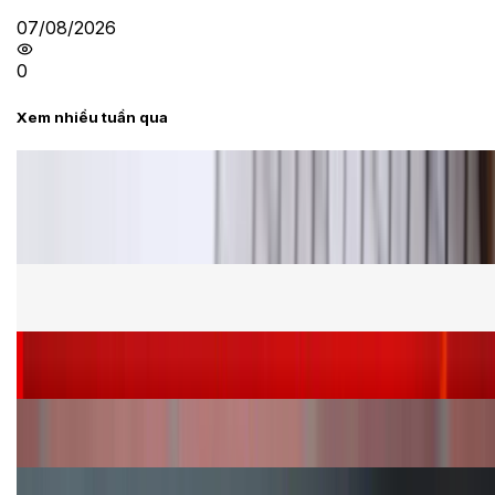
07/08/2026
0
Xem nhiều tuần qua
Tư vấn
Bảng giá Samsung S24 Ultra tại XTmobile tháng 8,
giảm sâu, ưu đãi bất ngờ
Cấu hình Samsung Galaxy Z Flip 8: Ra mắt với hai
phiên bản chip khác nhau
Siêu sale 8.8 - Săn deal rẻ vô đối: Mua điện thoại
giảm thêm đến 400K tại XTmobile!
Nên mua iPhone VN/A hay LL/A: So sánh chi tiết
máy nào tốt hơn?
Đây là cách sử dụng nút Action Button trên iPhone