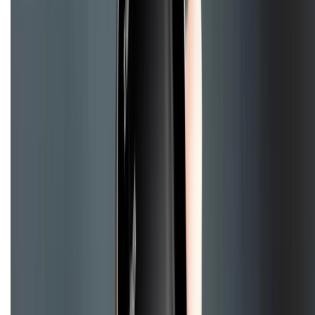
Mua hàng trả góp
Mua hàng online
Dịch vụ bảo hành mở rộng
Hình thức thanh toán
Tra cứu bảo hành
Tra cứu điểm XTMember
Hướng dẫn mua hàng trả góp
Dịch vụ bán hàng B2B
Chính sách
Bảo hành mở rộng
Chính sách dùng sản phẩm 7 ngày miễn phí
Chính sách đổi trả
Chính sách bảo hành