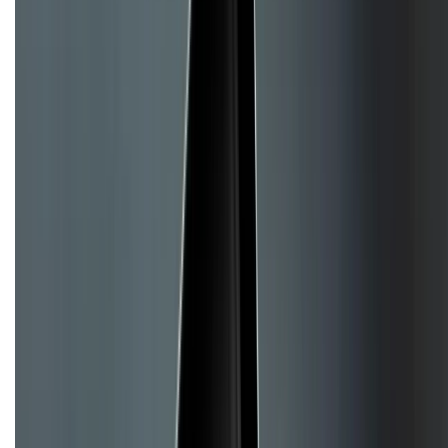
Dịch vụ bán hàng B2B
Chính sách
Bảo hành mở rộng
Chính sách dùng sản phẩm 7 ngày miễn phí
Chính sách đổi trả
Chính sách bảo hành
Chính sách bảo mật thông tin
Chính sách kiểm hàng
TỔNG ĐÀI HỖ TRỢ
Tư vấn mua hàng (miễn phí):
1800.6229
(08h30 - 21h30)
Khiếu nại - Góp ý:
088.99999.33
(09h00 - 18h00)