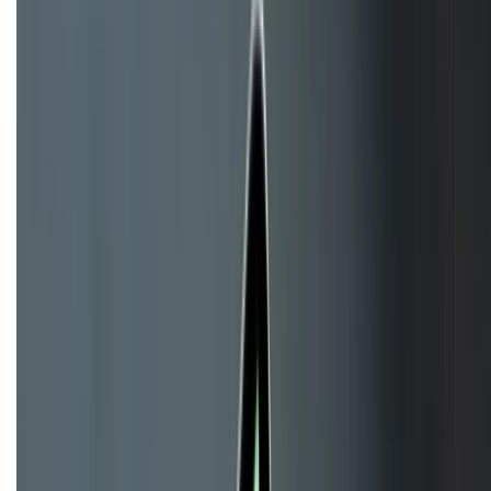
HỖ TRỢ THANH TOÁN
KẾT NỐI VỚI CHÚNG TÔI