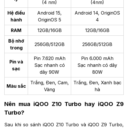
(4 nm)
(4nm)
Hệ điều
Android 15,
Android 14, OriginOS
hành
OriginOS 5
4
RAM
12GB/16GB
12GB/16GB
Bộ nhớ
256GB/512GB
256GB/512GB
trong
Pin 7.620 mAh
Pin 6.000 mAh
Pin và
Sạc nhanh có
Sạc nhanh có dây
sạc
dây 90W
80W
Trắng, Đen, Cam,
Trắng, Đen, Xanh bạc
Màu sắc
Vàng
hà
Nên mua iQOO Z10 Turbo hay iQOO Z9
Turbo?
Sau khi so sánh iQOO Z10 Turbo và iQOO Z9 Turbo,