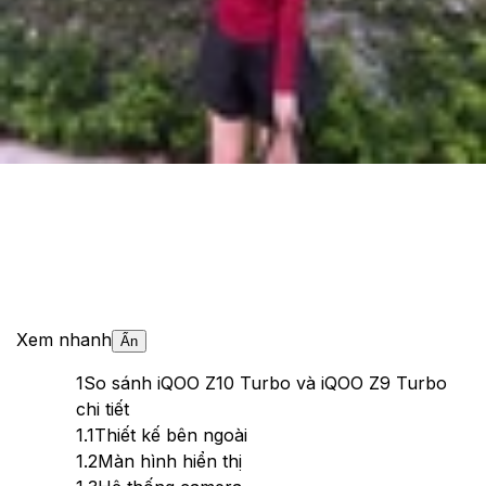
Cập nhật:
16/05/2025
Theo dõi XTMobile trên
Xem nhanh
Ẩn
1
So sánh iQOO Z10 Turbo và iQOO Z9 Turbo
chi tiết
1.1
Thiết kế bên ngoài
1.2
Màn hình hiển thị