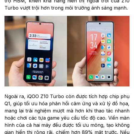
trợ HBM, khiến khả năng hiển thị ngoài trời của Z10
Turbo vượt trội hơn trong môi trường ánh sáng mạnh.
Ngoài ra, iQOO Z10 Turbo còn được tích hợp chip phụ
Q1, giúp tối ưu hóa phản hồi cảm ứng và xử lý đồ họa,
mang lại trải nghiệm mượt mà hơn khi thao tác nhanh
hoặc chơi các tựa game yêu cầu tốc độ cao. Viền màn
hình của cả hai máy đều được tối ưu mỏng, tạo không
gian hiển thị rộng rãi, chiếm hơn 89% mặt trước. Nếu