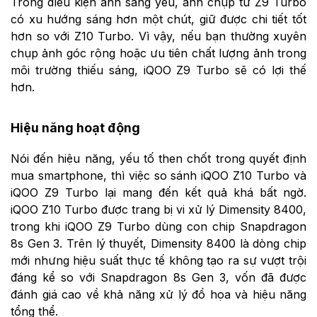
Trong điều kiện ánh sáng yếu, ảnh chụp từ Z9 Turbo
có xu hướng sáng hơn một chút, giữ được chi tiết tốt
hơn so với Z10 Turbo. Vì vậy, nếu bạn thường xuyên
chụp ảnh góc rộng hoặc ưu tiên chất lượng ảnh trong
môi trường thiếu sáng, iQOO Z9 Turbo sẽ có lợi thế
hơn.
Hiệu năng hoạt động
Nói đến hiệu năng, yếu tố then chốt trong quyết định
mua smartphone, thì việc so sánh iQOO Z10 Turbo và
iQOO Z9 Turbo lại mang đến kết quả khá bất ngờ.
iQOO Z10 Turbo được trang bị vi xử lý Dimensity 8400,
trong khi iQOO Z9 Turbo dùng con chip Snapdragon
8s Gen 3. Trên lý thuyết, Dimensity 8400 là dòng chip
mới nhưng hiệu suất thực tế không tạo ra sự vượt trội
đáng kể so với Snapdragon 8s Gen 3, vốn đã được
đánh giá cao về khả năng xử lý đồ họa và hiệu năng
tổng thể.