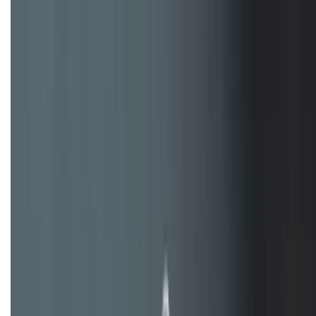
hiệu quả hơn!
TỔNG ĐÀI HỖ TRỢ
(08H30 - 21H30)
Tư vấn mua hàng (miễn phí):
1800.6229
Khiếu nại - Góp ý:
088.99999.33
Bán hàng doanh nghiệp B2B:
088.99999.22