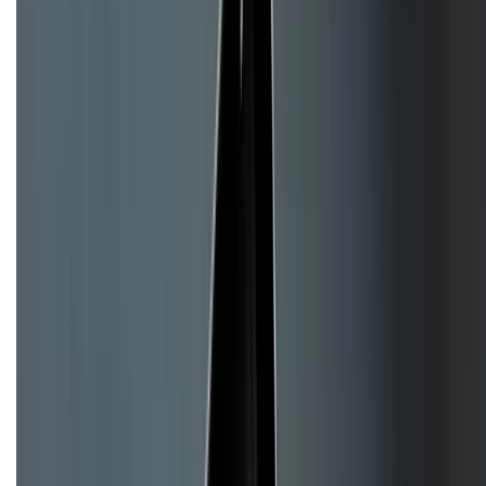
Giới thiệu về XTMobile
Liên hệ hợp tác
Hệ thống cửa hàng bán lẻ
Về trang chủ
Hỗ trợ khách hàng
Mua hàng trả góp
Mua hàng online
Dịch vụ bảo hành mở rộng
Hình thức thanh toán
Tra cứu bảo hành
Tra cứu điểm XTMember
Hướng dẫn mua hàng trả góp