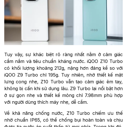
Tuy vậy, sự khác biệt rõ ràng nhất nằm ở cảm giác
cầm nắm và tiêu chuẩn kháng nước. iQOO Z10 Turbo
có khối lượng khoảng 212g, nặng hơn đáng kể so với
iQOO Z9 Turbo chỉ 195g. Tuy nhiên, nhờ thiết kế mặt
lưng cong nhẹ, Z10 Turbo vẫn tạo cảm giác êm tay,
không bị cấn khi sử dụng lâu. Z9 Turbo lại nổi bật hơn
ở sự gọn nhẹ và thiết kế mỏng chỉ 7.98mm phù hợp
với người dùng thích máy nhẹ, dễ cầm.
Về khả năng chống nước, Z10 Turbo chiếm ưu thế
nhờ chuẩn IP65, có thể chống bụi hoàn toàn và chịu
được tia nước áp suất thấp từ mọi phía. Trong khi đó,