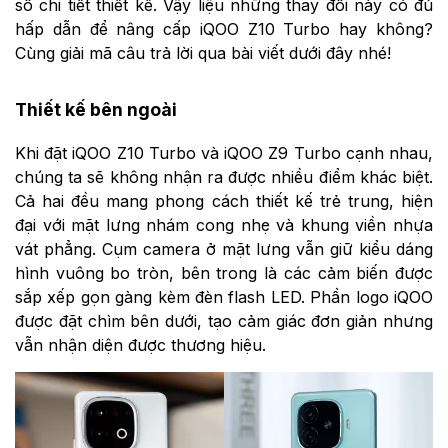
số chi tiết thiết kế. Vậy liệu những thay đổi này có đủ
hấp dẫn để nâng cấp iQOO Z10 Turbo hay không?
Cùng giải mã câu trả lời qua bài viết dưới đây nhé!
Thiết kế bên ngoài
Khi đặt iQOO Z10 Turbo và iQOO Z9 Turbo cạnh nhau,
chúng ta sẽ không nhận ra được nhiều điểm khác biệt.
Cả hai đều mang phong cách thiết kế trẻ trung, hiện
đại với mặt lưng nhám cong nhẹ và khung viền nhựa
vát phẳng. Cụm camera ở mặt lưng vẫn giữ kiểu dáng
hình vuông bo tròn, bên trong là các cảm biến được
sắp xếp gọn gàng kèm đèn flash LED. Phần logo iQOO
được đặt chìm bên dưới, tạo cảm giác đơn giản nhưng
vẫn nhận diện được thương hiệu.