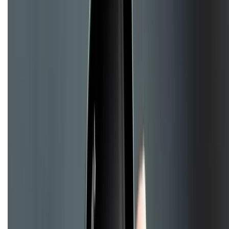
Trung tâm bảo hành:
028.710.89898
(08h30 - 21h00)
KẾT NỐI VỚI CHÚNG TÔI
Về chúng tôi
Giới thiệu về XTMobile
Liên hệ hợp tác
Hệ thống cửa hàng bán lẻ
Về trang chủ
Hỗ trợ khách hàng