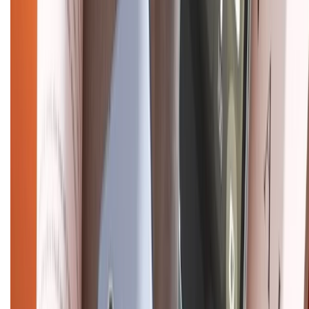
Liên hệ hợp tác
Hệ thống cửa hàng bán lẻ
Về trang chủ
Hỗ trợ khách hàng
Mua hàng trả góp
Mua hàng online
Dịch vụ bảo hành mở rộng
Hình thức thanh toán
Tra cứu bảo hành
Tra cứu điểm XTMember
Hướng dẫn mua hàng trả góp
Dịch vụ bán hàng B2B
Chính sách