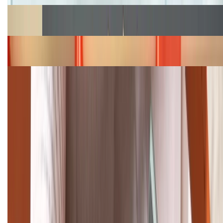
Cập nhật bảng giá Galaxy S23 (Plus, Ultra) cũ, mới
năm 2026
Bảng giá iPhone 15 cập nhật mới nhất tháng
08/2026
Cập nhật bảng giá điện thoại Samsung tháng 8:
Giảm đến 15.49 triệu
TỔNG ĐÀI HỖ TRỢ
(08H30 - 21H30)
Tư vấn mua hàng (miễn phí):
1800.6229
Khiếu nại - Góp ý:
088.99999.33