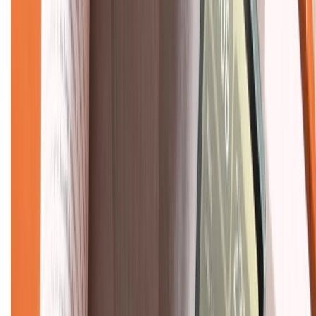
Về chúng tôi
Giới thiệu về XTMobile
Liên hệ hợp tác
Hệ thống cửa hàng bán lẻ
Về trang chủ
Hỗ trợ khách hàng
Mua hàng trả góp
Mua hàng online
Dịch vụ bảo hành mở rộng