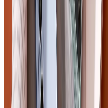
Pro Max
iPhone 15
Điện thoại Samsung
Samsung S26
Ultra
Samsung S26
Samsung S25
iPhone cũ
iPhone 17
cũ
iPhone 16 cũ
iPhone 16 Pro Max cũ
Copyright @2012 HỘ KINH DOANH CỬA HÀNG ĐIỆN THOẠI DI ĐỘNG
XTMOBILE. Số GPKD: 41A8052143 – Cấp ngày 11/05/2023. Địa chỉ: 50
Trần Quang Khải, Phường Tân Định, Quận 1, TP.HCM. Điện thoại:
1800.6229 (Miễn Phí)
Email: xtmobile.sg@gmail.com. Chịu trách nhiệm nội dung: Lê Xuân
Hoà