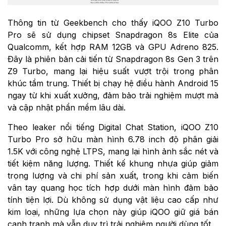
Thông tin từ Geekbench cho thấy iQOO Z10 Turbo
Pro sẽ sử dụng chipset Snapdragon 8s Elite của
Qualcomm, kết hợp RAM 12GB và GPU Adreno 825.
Đây là phiên bản cải tiến từ Snapdragon 8s Gen 3 trên
Z9 Turbo, mang lại hiệu suất vượt trội trong phân
khúc tầm trung. Thiết bị chạy hệ điều hành Android 15
ngay từ khi xuất xưởng, đảm bảo trải nghiệm mượt mà
và cập nhật phần mềm lâu dài.
Theo leaker nổi tiếng Digital Chat Station, iQOO Z10
Turbo Pro sở hữu màn hình 6.78 inch độ phân giải
1.5K với công nghệ LTPS, mang lại hình ảnh sắc nét và
tiết kiệm năng lượng. Thiết kế khung nhựa giúp giảm
trọng lượng và chi phí sản xuất, trong khi cảm biến
vân tay quang học tích hợp dưới màn hình đảm bảo
tính tiện lợi. Dù không sử dụng vật liệu cao cấp như
kim loại, những lựa chọn này giúp iQOO giữ giá bán
cạnh tranh mà vẫn duy trì trải nghiệm người dùng tốt.