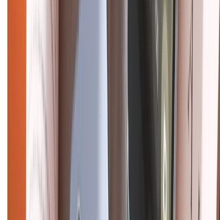
Điện thoại iPhone
iPhone 17 Pro Max
iPhone 17
Pro
iPhone 17
iPhone 16
iPhone 16 Pro Max
iPhone 15
Pro Max
iPhone 15
Điện thoại Samsung
Samsung S26
Ultra
Samsung S26
Samsung S25
iPhone cũ
iPhone 17
cũ
iPhone 16 cũ
iPhone 16 Pro Max cũ
Copyright @2012 HỘ KINH DOANH CỬA HÀNG ĐIỆN THOẠI DI ĐỘNG
XTMOBILE. Số GPKD: 41A8052143 – Cấp ngày 11/05/2023. Địa chỉ: 50
Trần Quang Khải, Phường Tân Định, Quận 1, TP.HCM. Điện thoại:
1800.6229 (Miễn Phí)
Email: xtmobile.sg@gmail.com. Chịu trách nhiệm nội dung: Lê Xuân
Hoà