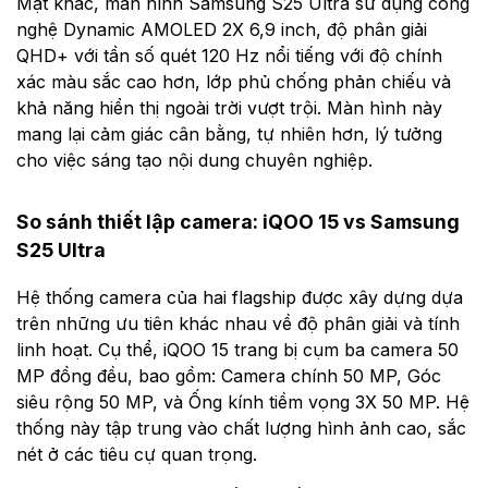
Mặt khác, màn hình Samsung S25 Ultra sử dụng công
nghệ Dynamic AMOLED 2X 6,9 inch, độ phân giải
QHD+ với tần số quét 120 Hz nổi tiếng với độ chính
xác màu sắc cao hơn, lớp phủ chống phản chiếu và
khả năng hiển thị ngoài trời vượt trội. Màn hình này
mang lại cảm giác cân bằng, tự nhiên hơn, lý tưởng
cho việc sáng tạo nội dung chuyên nghiệp.
So sánh thiết lập camera: iQOO 15 vs Samsung
S25 Ultra
Hệ thống camera của hai flagship được xây dựng dựa
trên những ưu tiên khác nhau về độ phân giải và tính
linh hoạt. Cụ thể, iQOO 15 trang bị cụm ba camera 50
MP đồng đều, bao gồm: Camera chính 50 MP, Góc
siêu rộng 50 MP, và Ống kính tiềm vọng 3X 50 MP. Hệ
thống này tập trung vào chất lượng hình ảnh cao, sắc
nét ở các tiêu cự quan trọng.