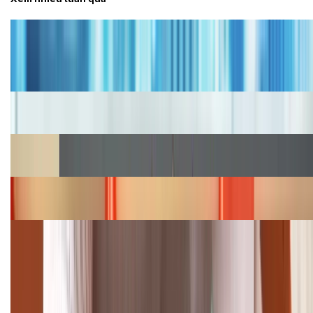
Tư vấn
Bảng giá iPhone cũ mới nhất trong tháng 8 năm
2026, giá siêu hấp dẫn
Cập nhật bảng giá iPhone năm 2026: Giá tốt, ưu đãi
hấp dẫn
Cập nhật bảng giá Galaxy S23 (Plus, Ultra) cũ, mới
năm 2026
Bảng giá iPhone 15 cập nhật mới nhất tháng
08/2026
Cập nhật bảng giá điện thoại Samsung tháng 8:
Giảm đến 15.49 triệu
TỔNG ĐÀI HỖ TRỢ
(08H30 - 21H30)