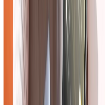
Hình thức thanh toán
Tra cứu bảo hành
Tra cứu điểm XTMember
Hướng dẫn mua hàng trả góp
Dịch vụ bán hàng B2B
Chính sách
Bảo hành mở rộng
Chính sách dùng sản phẩm 7 ngày miễn phí
Chính sách đổi trả
Chính sách bảo hành
Chính sách bảo mật thông tin
Chính sách kiểm hàng
HỖ TRỢ THANH TOÁN