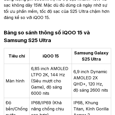
sạc không dây 15W. Mặc dù đủ dùng cả ngày nhờ sự
tối ưu phần mềm, tốc độ sạc của S25 Ultra chậm hơn
đáng kể so với iQOO 15.
Bảng so sánh thông số iQOO 15 và
Samsung S25 Ultra
Samsung Galaxy
Tiêu chí
iQOO 15
S25 Ultra
6,85 inch AMOLED
6,9 inch Dynamic
LTPO 2K, 144 Hz
AMOLED 2X
Màn hình
(Siêu mượt cho
QHD+, 120 Hz,
Game), độ sáng
độ sáng 2600 nits
6000 nits
Độ
IP68/IP69 (Khả
IP68, Khung
bền/Chống
năng chống chịu
Titan, Kính Gorilla
nước
cao hơn)
Armor 2