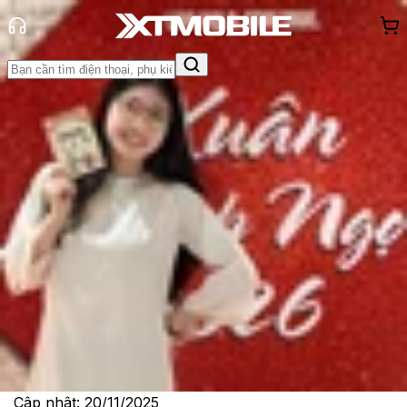
Trang chủ
Tin tức
So Sánh
Tin Mới
Đánh Giá - Trên Tay
So Sánh
Tư vấn
Khuyến
mãi
Thủ thuật
Hỏi đáp
App - Game
Thông báo
Khách
hàng - Sự kiện
So sánh iQOO 15 và Samsung S25
Ultra: Flagship nào tối ưu?
Lê Thị Huỳnh Như
Ngày đăng:
20/11/2025
Cập nhật:
20/11/2025