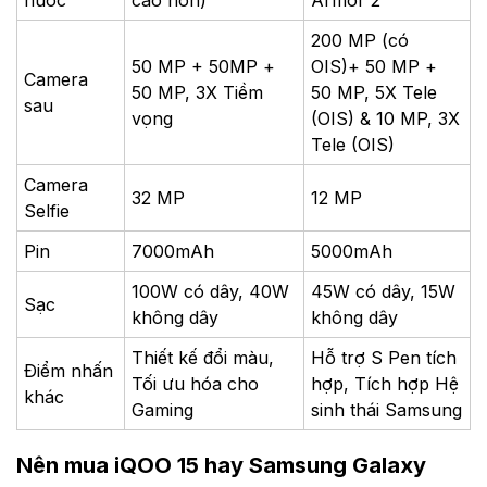
200 MP (có
50 MP + 50MP +
OIS)+ 50 MP +
Camera
50 MP, 3X Tiềm
50 MP, 5X Tele
sau
vọng
(OIS) & 10 MP, 3X
Tele (OIS)
Camera
32 MP
12 MP
Selfie
Pin
7000mAh
5000mAh
100W có dây, 40W
45W có dây, 15W
Sạc
không dây
không dây
Thiết kế đổi màu,
Hỗ trợ S Pen tích
Điểm nhấn
Tối ưu hóa cho
hợp, Tích hợp Hệ
khác
Gaming
sinh thái Samsung
Nên mua iQOO 15 hay Samsung Galaxy