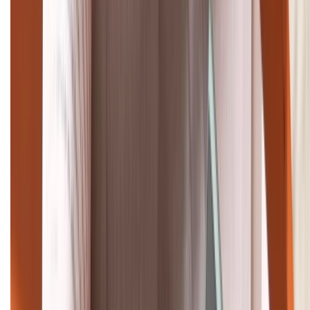
Tư vấn mua hàng (miễn phí):
1800.6229
Khiếu nại - Góp ý:
088.99999.33
Bán hàng doanh nghiệp B2B:
088.99999.22
HỖ TRỢ THANH TOÁN