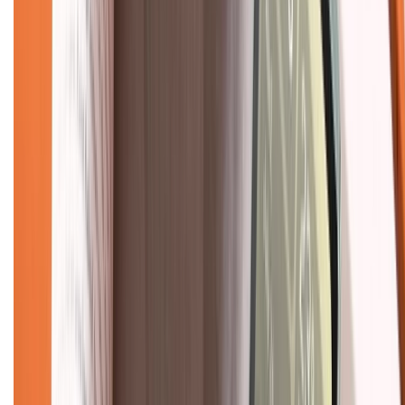
Chính sách dùng sản phẩm 7 ngày miễn phí
Chính sách đổi trả
Chính sách bảo hành
Chính sách bảo mật thông tin
Chính sách kiểm hàng
TỔNG ĐÀI HỖ TRỢ
Tư vấn mua hàng (miễn phí):
1800.6229
(08h30 - 21h30)
Khiếu nại - Góp ý:
088.99999.33
(09h00 - 18h00)
Trung tâm bảo hành:
028.710.89898
(08h30 - 21h00)