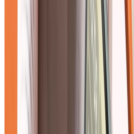
Về trang chủ
Hỗ trợ khách hàng
Mua hàng trả góp
Mua hàng online
Dịch vụ bảo hành mở rộng
Hình thức thanh toán
Tra cứu bảo hành
Tra cứu điểm XTMember
Hướng dẫn mua hàng trả góp
Dịch vụ bán hàng B2B
Chính sách
Bảo hành mở rộng