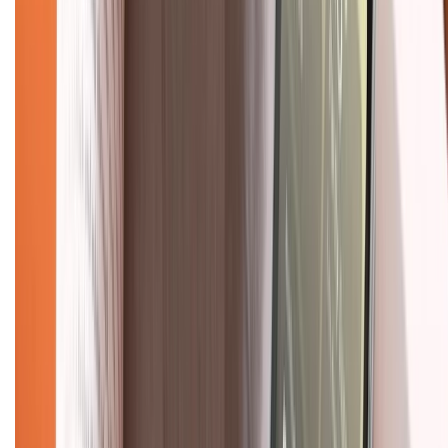
KẾT NỐI VỚI CHÚNG TÔI
Về chúng tôi
Giới thiệu về XTMobile
Liên hệ hợp tác
Hệ thống cửa hàng bán lẻ
Về trang chủ
Hỗ trợ khách hàng
Mua hàng trả góp
Mua hàng online
Dịch vụ bảo hành mở rộng