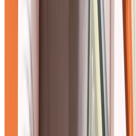
CHỨNG NHẬN
Về chúng tôi
Giới thiệu về XTMobile
Liên hệ hợp tác
Hệ thống cửa hàng bán lẻ